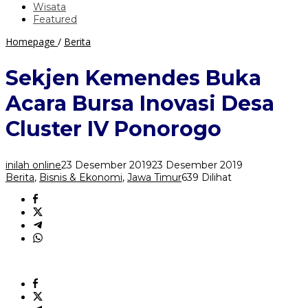
Wisata
Featured
Sekjen
Homepage
/
Berita
Kemendes
Buka
Sekjen Kemendes Buka
Acara
Bursa
Acara Bursa Inovasi Desa
Inovasi
Desa
Cluster IV Ponorogo
Cluster
IV
Ponorogo
inilah online
23 Desember 2019
23 Desember 2019
Berita
,
Bisnis & Ekonomi
,
Jawa Timur
639 Dilihat