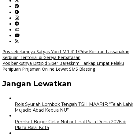
Navigasi
Pos sebelumnya
Satgas Yonif MR 411/Pdw Kostrad Laksanakan
Serbuan Teritorial di Gereja Perbatasan
pos
Pos berikutnya
Dittipid Siber Bareskrim Tankap Empat Pelaku
Penipuan Pinjaman Online Lewat SMS Blasting
Jangan Lewatkan
Rois Syuriah Lombok Tengah TGH MAARIF: “Telah Lahir
Mujadid Abad Kedua NU”
Pemkot Bogor Gelar Nobar Final Piala Dunia 2026 di
Plaza Balai Kota