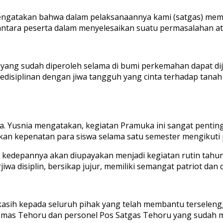
ngatakan bahwa dalam pelaksanaannya kami (satgas) memb
iantara peserta dalam menyelesaikan suatu permasalahan at
n yang sudah diperoleh selama di bumi perkemahan dapat d
 kedisiplinan dengan jiwa tangguh yang cinta terhadap tana
Dra. Yusnia mengatakan, kegiatan Pramuka ini sangat penti
an kepenatan para siswa selama satu semester mengikuti p
edepannya akan diupayakan menjadi kegiatan rutin tahuna
 disiplin, bersikap jujur, memiliki semangat patriot dan ci
kasih kepada seluruh pihak yang telah membantu terselen
smas Tehoru dan personel Pos Satgas Tehoru yang sudah 