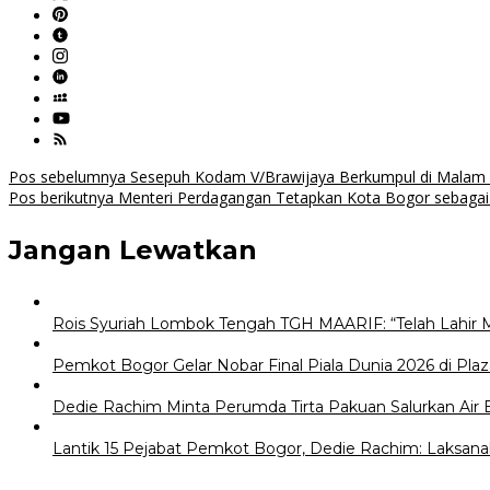
Navigasi
Pos sebelumnya
Sesepuh Kodam V/Brawijaya Berkumpul di Malam
Pos berikutnya
Menteri Perdagangan Tetapkan Kota Bogor sebagai 
pos
Jangan Lewatkan
Rois Syuriah Lombok Tengah TGH MAARIF: “Telah Lahir 
Pemkot Bogor Gelar Nobar Final Piala Dunia 2026 di Plaz
Dedie Rachim Minta Perumda Tirta Pakuan Salurkan Air
Lantik 15 Pejabat Pemkot Bogor, Dedie Rachim: Laksana