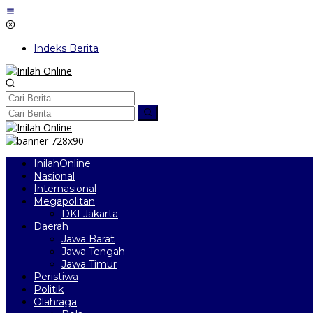
Lewati
ke
konten
Indeks Berita
InilahOnline
Nasional
Internasional
Megapolitan
DKI Jakarta
Daerah
Jawa Barat
Jawa Tengah
Jawa Timur
Peristiwa
Politik
Olahraga