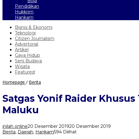
Bola
Pendidikan
Hukkrim
Hankam
Bisnis & Ekonomi
Teknologi
Citizen Journalism
Advertorial
Artikel
Gaya Hidup
Seni Budaya
Wisata
Featured
Satgas
Homepage
/
Berita
Yonif
Raider
Satgas Yonif Raider Khusus
Khusus
136/Tuah
Maluku
Sakti
Dukung
Gerakan
inilah online
20 Desember 2019
20 Desember 2019
Pramuka
Berita
,
Daerah
,
Hankam
594 Dilihat
di