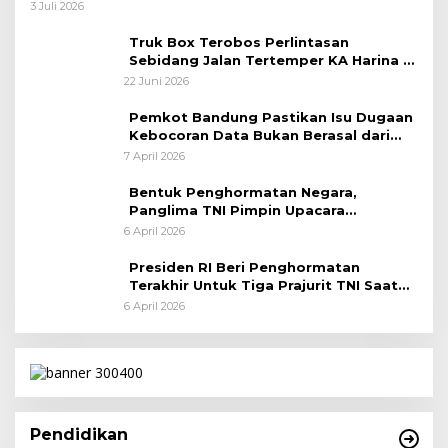
Taktis
3 Juli 2026
Truk Box Terobos Perlintasan
Sebidang Jalan Tertemper KA Harina di
Jalan Stasiun Poncol-Jrakah Semarang
22 Juni 2026
Pemkot Bandung Pastikan Isu Dugaan
Kebocoran Data Bukan Berasal dari
Server Disdukcapil
7 April 2026
Bentuk Penghormatan Negara,
Panglima TNI Pimpin Upacara
Pemakaman Militer
6 April 2026
Presiden RI Beri Penghormatan
Terakhir Untuk Tiga Prajurit TNI Saat
Persemayaman di Bandara Soekarno-
6 April 2026
Hatta
Pendidikan