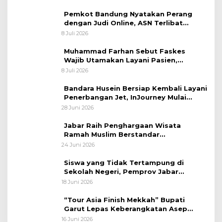
Sastranegara
Pemkot Bandung Nyatakan Perang
dengan Judi Online, ASN Terlibat
Terancam Dipecat Tidak Hormat
8 Juli 2026
Muhammad Farhan Sebut Faskes
Wajib Utamakan Layani Pasien,
Penolakan akan Berujung Sanksi Tegas
8 Juli 2026
Bandara Husein Bersiap Kembali Layani
Penerbangan Jet, InJourney Mulai
Tahap Optimalisasi
28 Juni 2026
Jabar Raih Penghargaan Wisata
Ramah Muslim Berstandar
Internasional
24 Juni 2026
Siswa yang Tidak Tertampung di
Sekolah Negeri, Pemprov Jabar
Siapkan Bantuan Dana Pendidikan
18 Juni 2026
untuk Sekolah Swasta
“Tour Asia Finish Mekkah” Bupati
Garut Lepas Keberangkatan Asep
Akung
16 Juni 2026