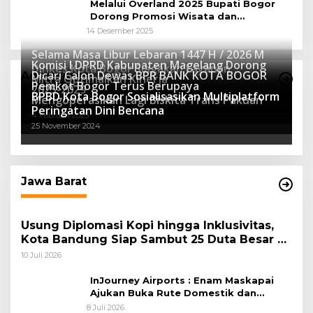
Melalui Overland 2025 Bupati Bogor
Dorong Promosi Wisata dan
Pelestarian Alam
14 Desember 2025
Selama Masa Libur Lebaran 1447 H / 2026 M
Komisi I DPRD Kabupaten Magelang Dorong
Dinkes Kota Bogor Siagakan Layanan
Dicari Calon Dewas BPR BANK KOTA BOGOR
Advertorial
Mitra Optimalkan Kinerja
Kesehatan
Pemkot Bogor Terus Berupaya
16 Maret 2026
2025-2029
BPBD Kota Bogor Sosialisasikan Multiplatform
27 Mei 2025
Mengoperasikan Lagi Biskita Trans Pakuan
15 April 2025
Peringatan Dini Bencana
4 Februari 2025
25 November 2024
Jawa Barat
Usung Diplomasi Kopi hingga Inklusivitas,
Kota Bandung Siap Sambut 25 Duta Besar di
Festival Asia Afrika 2026
10 Juli 2026
InJourney Airports : Enam Maskapai
Ajukan Buka Rute Domestik dan
Internasional dari Bandara Husein
8 Juli 2026