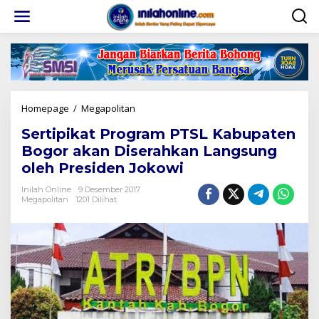
Lewati
ke
konten
Sertipikat
Homepage
/
Megapolitan
Program
Sertipikat Program PTSL Kabupaten
PTSL
Kabupaten
Bogor akan Diserahkan Langsung
Bogor
oleh Presiden Jokowi
akan
Diserahkan
Inilah Online
9 Desember 2017
Langsung
Megapolitan
1201 Dilihat
oleh
Presiden
Jokowi