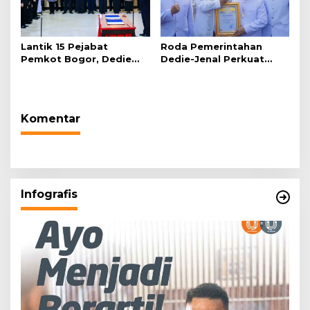
Lantik 15 Pejabat
Roda Pemerintahan
Pemkot Bogor, Dedie
Dedie-Jenal Perkuat
Rachim: Laksanakan
Kebijakan Lingkungan
Tugas Sesuai Harapan
Hidup dari Hulu hingga
Masyarakat
Hilir
Komentar
Infografis