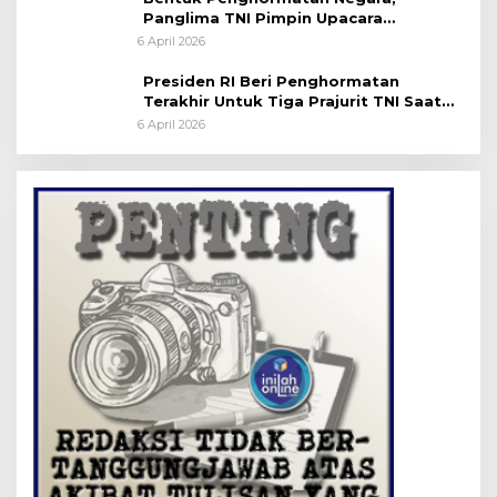
Panglima TNI Pimpin Upacara
Pemakaman Militer
6 April 2026
Presiden RI Beri Penghormatan
Terakhir Untuk Tiga Prajurit TNI Saat
Persemayaman di Bandara Soekarno-
6 April 2026
Hatta