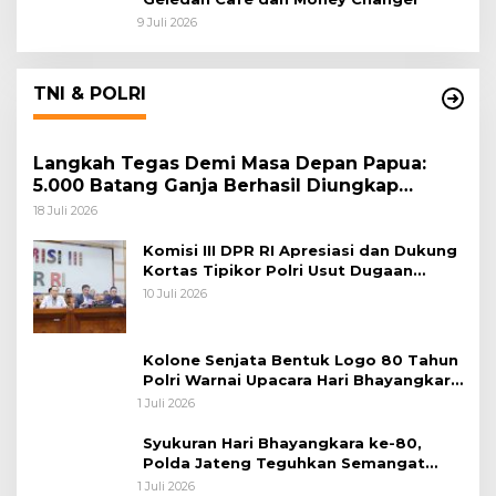
9 Juli 2026
TNI & POLRI
Langkah Tegas Demi Masa Depan Papua:
5.000 Batang Ganja Berhasil Diungkap
Koops TNI Habema
18 Juli 2026
Komisi III DPR RI Apresiasi dan Dukung
Kortas Tipikor Polri Usut Dugaan
Korupsi Batu Bara
10 Juli 2026
Kolone Senjata Bentuk Logo 80 Tahun
Polri Warnai Upacara Hari Bhayangkara
ke-80
1 Juli 2026
Syukuran Hari Bhayangkara ke-80,
Polda Jateng Teguhkan Semangat
Pengabdian dan Pererat Kebersamaan
1 Juli 2026