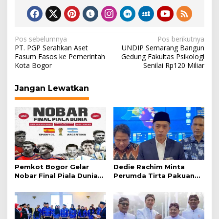
Navigasi
Pos sebelumnya
Pos berikutnya
PT. PGP Serahkan Aset
UNDIP Semarang Bangun
pos
Fasum Fasos ke Pemerintah
Gedung Fakultas Psikologi
Kota Bogor
Senilai Rp120 Miliar
Jangan Lewatkan
Pemkot Bogor Gelar
Dedie Rachim Minta
Nobar Final Piala Dunia
Perumda Tirta Pakuan
2026 di Plaza Balai Kota
Salurkan Air Bersih bagi
Warga Terdampak
Kekeringan