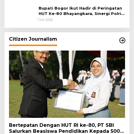
Bupati Bogor Ikut Hadir di Peringatan
HUT Ke-80 Bhayangkara, Sinergi Polri
dan Pemkab Bogor Jadi Kunci Menjaga
1 Juli 2026
Keamanan Daerah
Citizen Journalism
Bertepatan Dengan HUT RI ke-80, PT SBI
Salurkan Beasiswa Pendidikan Kepada 500