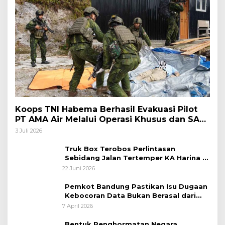
Koops TNI Habema Berhasil Evakuasi Pilot
PT AMA Air Melalui Operasi Khusus dan SAR
Taktis
3 Juli 2026
Truk Box Terobos Perlintasan
Sebidang Jalan Tertemper KA Harina di
Jalan Stasiun Poncol-Jrakah Semarang
22 Juni 2026
Pemkot Bandung Pastikan Isu Dugaan
Kebocoran Data Bukan Berasal dari
Server Disdukcapil
7 April 2026
Bentuk Penghormatan Negara,