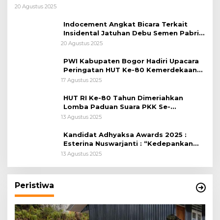
Pelajar
20 Agustus 2025
Indocement Angkat Bicara Terkait
Insidental Jatuhan Debu Semen Pabrik
Citeureup
20 Agustus 2025
PWI Kabupaten Bogor Hadiri Upacara
Peringatan HUT Ke-80 Kemerdekaan
RI, di Lapangan Tegar Beriman
17 Agustus 2025
HUT RI Ke-80 Tahun Dimeriahkan
Lomba Paduan Suara PKK Se-
Kabupaten Bogor
13 Agustus 2025
Kandidat Adhyaksa Awards 2025 :
Esterina Nuswarjanti : “Kedepankan
Keadilan Restoratif Wujudkan
13 Agustus 2025
Masyarakat Harmonis”
Peristiwa