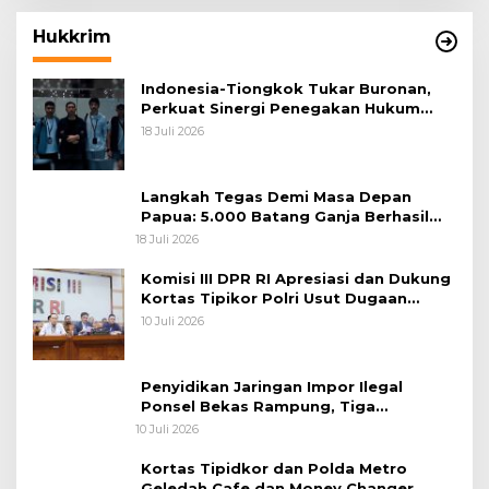
Hukkrim
Indonesia-Tiongkok Tukar Buronan,
Perkuat Sinergi Penegakan Hukum
Lintas Negara
18 Juli 2026
Langkah Tegas Demi Masa Depan
Papua: 5.000 Batang Ganja Berhasil
Diungkap Koops TNI Habema
18 Juli 2026
Komisi III DPR RI Apresiasi dan Dukung
Kortas Tipikor Polri Usut Dugaan
Korupsi Batu Bara
10 Juli 2026
Penyidikan Jaringan Impor Ilegal
Ponsel Bekas Rampung, Tiga
Tersangka Sudah P-21 dan Satu Buron
10 Juli 2026
Kortas Tipidkor dan Polda Metro
Geledah Cafe dan Money Changer