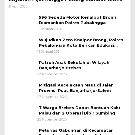
bagi Pemudik Lebaran 2025
9 April 2025
596 Sepeda Motor Kenalpot Brong
Diamankan Polres Pubalingga
12 Januari 2024
Wujudkan Zero Knalpot Brong, Polres
Pekalongan Kota Berikan Edukasi
Kepada Pelajar
12 Januari 2024
Patroli Anak Sekolah di Wilayah
Banjarharjo Brebes
27 November 2023
Mitigasi Kecelakaan Maut di Jalan
Provinsi Ruas Banjarharjo-Salem
27 November 2023
7 Warga Brebes Dapat Bantuan Kaki
Palsu dan 2 Operasi Bibir Sumbing
25 November 2023
Petugas Gabungan di Kecamatan