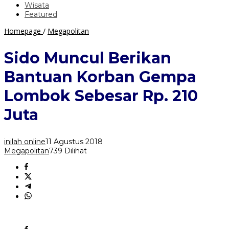
Wisata
Featured
Sido
Homepage
/
Megapolitan
Muncul
Berikan
Sido Muncul Berikan
Bantuan
Korban
Bantuan Korban Gempa
Gempa
Lombok
Lombok Sebesar Rp. 210
Sebesar
Rp.
Juta
210
Juta
inilah online
11 Agustus 2018
Megapolitan
739 Dilihat