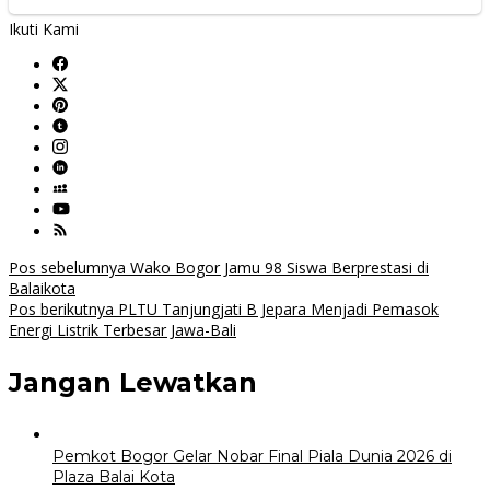
Ikuti Kami
Navigasi
Pos sebelumnya
Wako Bogor Jamu 98 Siswa Berprestasi di
Balaikota
pos
Pos berikutnya
PLTU Tanjungjati B Jepara Menjadi Pemasok
Energi Listrik Terbesar Jawa-Bali
Jangan Lewatkan
Pemkot Bogor Gelar Nobar Final Piala Dunia 2026 di
Plaza Balai Kota