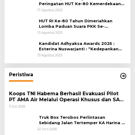
Peringatan HUT Ke-80 Kemerdekaan
RI, di Lapangan Tegar Beriman
17 Agustus 2025
HUT RI Ke-80 Tahun Dimeriahkan
Lomba Paduan Suara PKK Se-
Kabupaten Bogor
13 Agustus 2025
Kandidat Adhyaksa Awards 2025 :
Esterina Nuswarjanti : “Kedepankan
Keadilan Restoratif Wujudkan
13 Agustus 2025
Masyarakat Harmonis”
Peristiwa
Koops TNI Habema Berhasil Evakuasi Pilot
PT AMA Air Melalui Operasi Khusus dan SAR
Taktis
3 Juli 2026
Truk Box Terobos Perlintasan
Sebidang Jalan Tertemper KA Harina di
Jalan Stasiun Poncol-Jrakah Semarang
22 Juni 2026