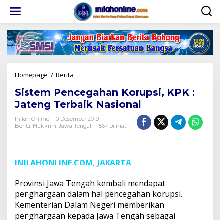
Lewati
ke
konten
Sistem
Homepage
/
Berita
Pencegahan
Sistem Pencegahan Korupsi, KPK :
Korupsi,
KPK
Jateng Terbaik Nasional
:
Jateng
Inilah Online
10 Desember 2019
Berita
,
Hukkrim
,
Jawa Tengah
567 Dilihat
Terbaik
Nasional
INILAHONLINE.COM, JAKARTA
Provinsi Jawa Tengah kembali mendapat
penghargaan dalam hal pencegahan korupsi.
Kementerian Dalam Negeri memberikan
penghargaan kepada Jawa Tengah sebagai