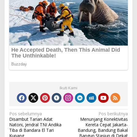
Ikuti Kami
Navigasi
Pos sebelumnya
Pos berikutnya
Disambut Tarian Adat
Menunjang Konektivitas
pos
Natoni, Jendral TNI Andika
Kereta Cepat Jakarta-
Tiba di Bandara El Tari
Bandung, Bandung Bakal
Kupang
Bangun Stasiun di Dekat