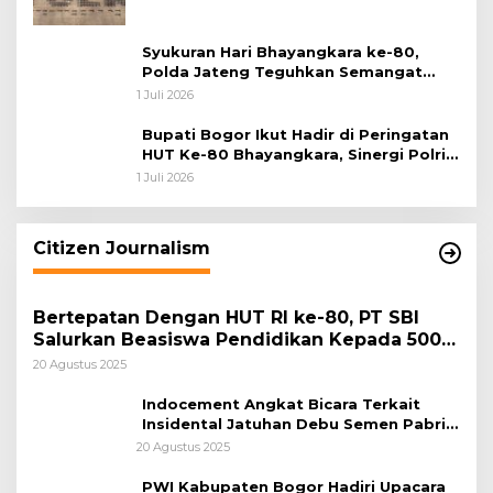
Syukuran Hari Bhayangkara ke-80,
Polda Jateng Teguhkan Semangat
Pengabdian dan Pererat Kebersamaan
1 Juli 2026
Bupati Bogor Ikut Hadir di Peringatan
HUT Ke-80 Bhayangkara, Sinergi Polri
dan Pemkab Bogor Jadi Kunci Menjaga
1 Juli 2026
Keamanan Daerah
Citizen Journalism
Bertepatan Dengan HUT RI ke-80, PT SBI
Salurkan Beasiswa Pendidikan Kepada 500
Pelajar
20 Agustus 2025
Indocement Angkat Bicara Terkait
Insidental Jatuhan Debu Semen Pabrik
Citeureup
20 Agustus 2025
PWI Kabupaten Bogor Hadiri Upacara