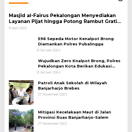
Masjid al-Fairus Pekalongan Menyediakan
Layanan Pijat hingga Potong Rambut Gratis
bagi Pemudik Lebaran 2025
9 April 2025
596 Sepeda Motor Kenalpot Brong
Diamankan Polres Pubalingga
12 Januari 2024
Wujudkan Zero Knalpot Brong, Polres
Pekalongan Kota Berikan Edukasi
Kepada Pelajar
12 Januari 2024
Patroli Anak Sekolah di Wilayah
Banjarharjo Brebes
27 November 2023
Mitigasi Kecelakaan Maut di Jalan
Provinsi Ruas Banjarharjo-Salem
27 November 2023