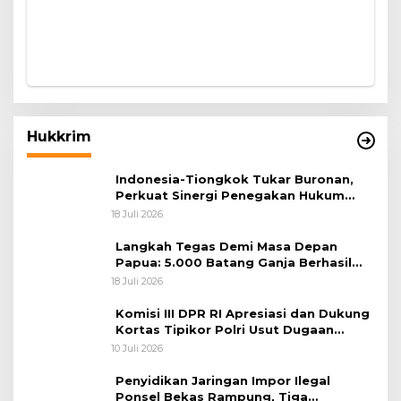
Hukkrim
Indonesia-Tiongkok Tukar Buronan,
Perkuat Sinergi Penegakan Hukum
Lintas Negara
18 Juli 2026
Langkah Tegas Demi Masa Depan
Papua: 5.000 Batang Ganja Berhasil
Diungkap Koops TNI Habema
18 Juli 2026
Komisi III DPR RI Apresiasi dan Dukung
Kortas Tipikor Polri Usut Dugaan
Korupsi Batu Bara
10 Juli 2026
Penyidikan Jaringan Impor Ilegal
Ponsel Bekas Rampung, Tiga