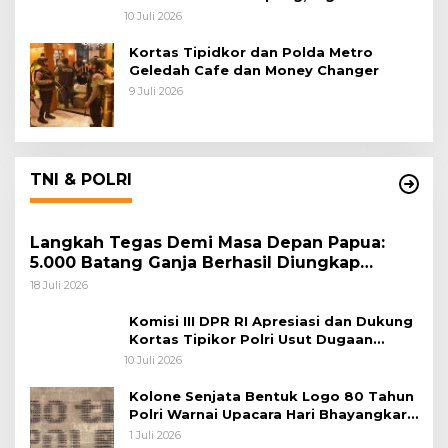
Tersangka Sudah P-21 dan Satu Buron
10 Juli 2026
Kortas Tipidkor dan Polda Metro
Geledah Cafe dan Money Changer
9 Juli 2026
TNI & POLRI
Langkah Tegas Demi Masa Depan Papua:
5.000 Batang Ganja Berhasil Diungkap
Koops TNI Habema
18 Juli 2026
Komisi III DPR RI Apresiasi dan Dukung
Kortas Tipikor Polri Usut Dugaan
Korupsi Batu Bara
10 Juli 2026
Kolone Senjata Bentuk Logo 80 Tahun
Polri Warnai Upacara Hari Bhayangkara
ke-80
1 Juli 2026