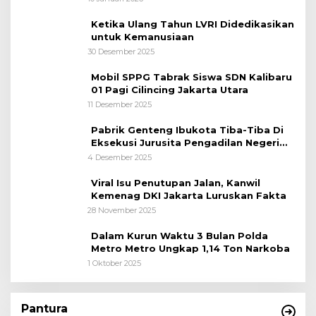
Ketika Ulang Tahun LVRI Didedikasikan
untuk Kemanusiaan
30 Desember 2025
Mobil SPPG Tabrak Siswa SDN Kalibaru
01 Pagi Cilincing Jakarta Utara
11 Desember 2025
Pabrik Genteng Ibukota Tiba-Tiba Di
Eksekusi Jurusita Pengadilan Negeri
Tangerang, Diduga Cacat Hukum Sejak
4 Desember 2025
Awal
Viral Isu Penutupan Jalan, Kanwil
Kemenag DKI Jakarta Luruskan Fakta
28 November 2025
Dalam Kurun Waktu 3 Bulan Polda
Metro Metro Ungkap 1,14 Ton Narkoba
1 Oktober 2025
Pantura