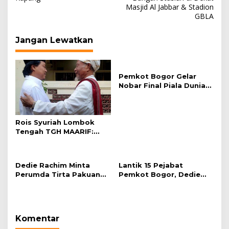
Masjid Al Jabbar & Stadion
GBLA
Jangan Lewatkan
Pemkot Bogor Gelar
Nobar Final Piala Dunia
2026 di Plaza Balai Kota
Rois Syuriah Lombok
Tengah TGH MAARIF:
“Telah Lahir Mujadid
Abad Kedua NU”
Dedie Rachim Minta
Lantik 15 Pejabat
Perumda Tirta Pakuan
Pemkot Bogor, Dedie
Salurkan Air Bersih bagi
Rachim: Laksanakan
Warga Terdampak
Tugas Sesuai Harapan
Kekeringan
Masyarakat
Komentar