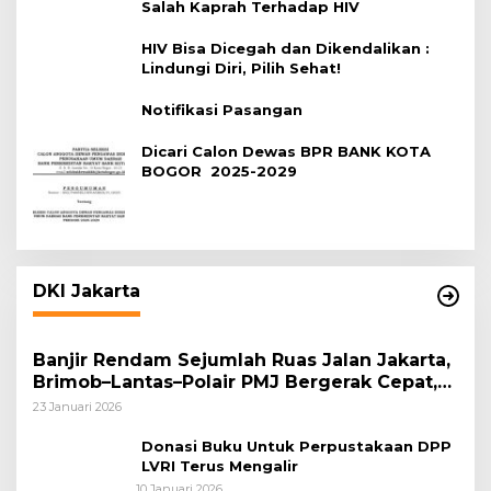
Salah Kaprah Terhadap HIV
HIV Bisa Dicegah dan Dikendalikan :
Lindungi Diri, Pilih Sehat!
Notifikasi Pasangan
Dicari Calon Dewas BPR BANK KOTA
BOGOR 2025-2029
DKI Jakarta
Banjir Rendam Sejumlah Ruas Jalan Jakarta,
Brimob–Lantas–Polair PMJ Bergerak Cepat,
Polri Siagakan 128.247 Personel Secara
23 Januari 2026
Nasional
Donasi Buku Untuk Perpustakaan DPP
LVRI Terus Mengalir
10 Januari 2026