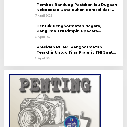
Pemkot Bandung Pastikan Isu Dugaan
Kebocoran Data Bukan Berasal dari
Server Disdukcapil
7 April 2026
Bentuk Penghormatan Negara,
Panglima TNI Pimpin Upacara
Pemakaman Militer
6 April 2026
Presiden RI Beri Penghormatan
Terakhir Untuk Tiga Prajurit TNI Saat
Persemayaman di Bandara Soekarno-
6 April 2026
Hatta