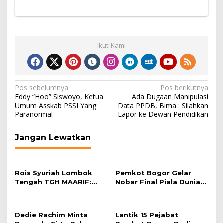
Ikuti Kami
Navigasi
Pos sebelumnya
Pos berikutnya
Eddy “Hoo” Siswoyo, Ketua
Ada Dugaan Manipulasi
pos
Umum Asskab PSSI Yang
Data PPDB, Bima : Silahkan
Paranormal
Lapor ke Dewan Pendidikan
Jangan Lewatkan
Rois Syuriah Lombok
Pemkot Bogor Gelar
Tengah TGH MAARIF:
Nobar Final Piala Dunia
“Telah Lahir Mujadid
2026 di Plaza Balai Kota
Abad Kedua NU”
Dedie Rachim Minta
Lantik 15 Pejabat