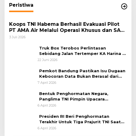
Peristiwa
Koops TNI Habema Berhasil Evakuasi Pilot
PT AMA Air Melalui Operasi Khusus dan SAR
Taktis
3 Juli 2026
Truk Box Terobos Perlintasan
Sebidang Jalan Tertemper KA Harina di
Jalan Stasiun Poncol-Jrakah Semarang
22 Juni 2026
Pemkot Bandung Pastikan Isu Dugaan
Kebocoran Data Bukan Berasal dari
Server Disdukcapil
7 April 2026
Bentuk Penghormatan Negara,
Panglima TNI Pimpin Upacara
Pemakaman Militer
6 April 2026
Presiden RI Beri Penghormatan
Terakhir Untuk Tiga Prajurit TNI Saat
Persemayaman di Bandara Soekarno-
6 April 2026
Hatta