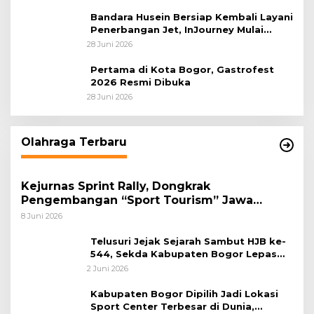
Sastranegara
Bandara Husein Bersiap Kembali Layani
Penerbangan Jet, InJourney Mulai
Tahap Optimalisasi
28 Juni 2026
Pertama di Kota Bogor, Gastrofest
2026 Resmi Dibuka
28 Juni 2026
Olahraga Terbaru
Kejurnas Sprint Rally, Dongkrak
Pengembangan “Sport Tourism” Jawa
Tengah
8 Juni 2026
Telusuri Jejak Sejarah Sambut HJB ke-
544, Sekda Kabupaten Bogor Lepas
Gowes Napak Tilas Bogor
2 Juni 2026
Kabupaten Bogor Dipilih Jadi Lokasi
Sport Center Terbesar di Dunia,