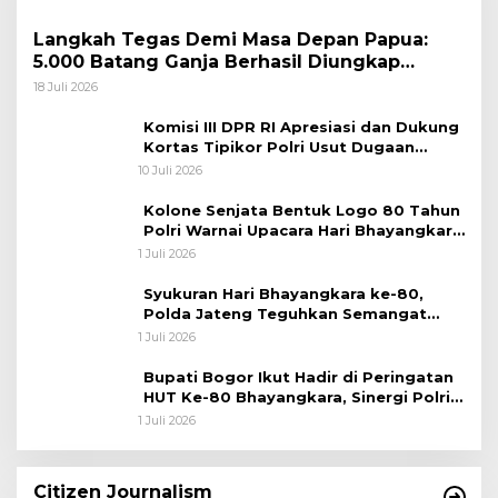
Langkah Tegas Demi Masa Depan Papua:
5.000 Batang Ganja Berhasil Diungkap
Koops TNI Habema
18 Juli 2026
Komisi III DPR RI Apresiasi dan Dukung
Kortas Tipikor Polri Usut Dugaan
Korupsi Batu Bara
10 Juli 2026
Kolone Senjata Bentuk Logo 80 Tahun
Polri Warnai Upacara Hari Bhayangkara
ke-80
1 Juli 2026
Syukuran Hari Bhayangkara ke-80,
Polda Jateng Teguhkan Semangat
Pengabdian dan Pererat Kebersamaan
1 Juli 2026
Bupati Bogor Ikut Hadir di Peringatan
HUT Ke-80 Bhayangkara, Sinergi Polri
dan Pemkab Bogor Jadi Kunci Menjaga
1 Juli 2026
Keamanan Daerah
Citizen Journalism