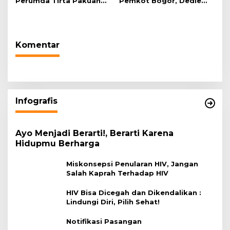
Perumda Tirta Pakuan
Pemkot Bogor, Dedie
Salurkan Air Bersih bagi
Rachim: Laksanakan
Warga Terdampak
Tugas Sesuai Harapan
Kekeringan
Masyarakat
Komentar
Infografis
Ayo Menjadi Berarti!, Berarti Karena
Hidupmu Berharga
Miskonsepsi Penularan HIV, Jangan
Salah Kaprah Terhadap HIV
HIV Bisa Dicegah dan Dikendalikan :
Lindungi Diri, Pilih Sehat!
Notifikasi Pasangan