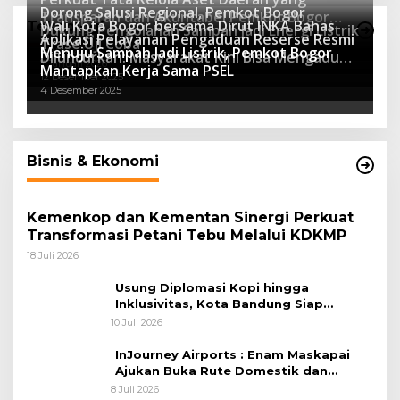
Dorong Salusi Regional, Pemkot Bogor
Transparan dan Akuntabel Pemkot Bogor
Wali Kota Bogor bersama Dirut INKA Bahas
Teknologi
Dukung Pengolahan Sampah Jadi Energi Listrik
Luncurkan SIMASDA
Aplikasi Pelayanan Pengaduan Reserse Resmi
8 Juli 2026
Trase Uji Coba
Menuju Sampah Jadi Listrik, Pemkot Bogor
8 April 2026
Diluncurkan: Masyarakat Kini Bisa Mengadu
7 Januari 2026
Mantapkan Kerja Sama PSEL
Lebih Cepat, Mudah, dan Terintegrasi
12 Desember 2025
4 Desember 2025
Bisnis & Ekonomi
Kemenkop dan Kementan Sinergi Perkuat
Transformasi Petani Tebu Melalui KDKMP
18 Juli 2026
Usung Diplomasi Kopi hingga
Inklusivitas, Kota Bandung Siap
Sambut 25 Duta Besar di Festival Asia
10 Juli 2026
Afrika 2026
InJourney Airports : Enam Maskapai
Ajukan Buka Rute Domestik dan
Internasional dari Bandara Husein
8 Juli 2026