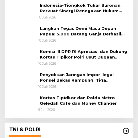
Indonesia-Tiongkok Tukar Buronan,
Perkuat Sinergi Penegakan Hukum
Lintas Negara
18 Juli 2026
Langkah Tegas Demi Masa Depan
Papua: 5.000 Batang Ganja Berhasil
Diungkap Koops TNI Habema
18 Juli 2026
Komisi III DPR RI Apresiasi dan Dukung
Kortas Tipikor Polri Usut Dugaan
Korupsi Batu Bara
10 Juli 2026
Penyidikan Jaringan Impor Ilegal
Ponsel Bekas Rampung, Tiga
Tersangka Sudah P-21 dan Satu Buron
10 Juli 2026
Kortas Tipidkor dan Polda Metro
Geledah Cafe dan Money Changer
9 Juli 2026
TNI & POLRI