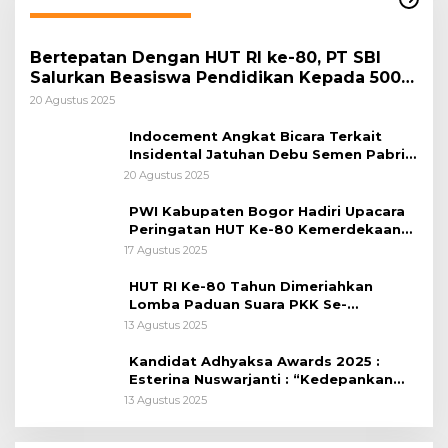
Bertepatan Dengan HUT RI ke-80, PT SBI
Salurkan Beasiswa Pendidikan Kepada 500
Pelajar
20 Agustus 2025
Indocement Angkat Bicara Terkait
Insidental Jatuhan Debu Semen Pabrik
Citeureup
20 Agustus 2025
PWI Kabupaten Bogor Hadiri Upacara
Peringatan HUT Ke-80 Kemerdekaan
RI, di Lapangan Tegar Beriman
17 Agustus 2025
HUT RI Ke-80 Tahun Dimeriahkan
Lomba Paduan Suara PKK Se-
Kabupaten Bogor
13 Agustus 2025
Kandidat Adhyaksa Awards 2025 :
Esterina Nuswarjanti : “Kedepankan
Keadilan Restoratif Wujudkan
13 Agustus 2025
Masyarakat Harmonis”