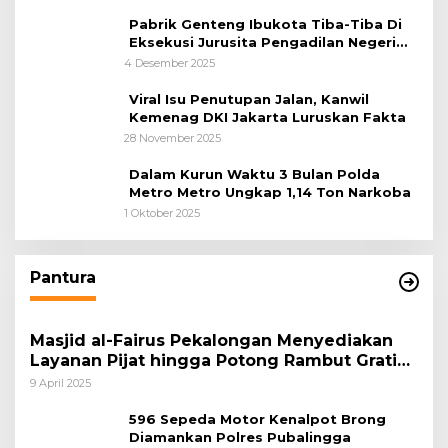
Pabrik Genteng Ibukota Tiba-Tiba Di
Eksekusi Jurusita Pengadilan Negeri
Tangerang, Diduga Cacat Hukum Sejak
4 Desember 2025
Awal
Viral Isu Penutupan Jalan, Kanwil
Kemenag DKI Jakarta Luruskan Fakta
28 November 2025
Dalam Kurun Waktu 3 Bulan Polda
Metro Metro Ungkap 1,14 Ton Narkoba
1 Oktober 2025
Pantura
Masjid al-Fairus Pekalongan Menyediakan
Layanan Pijat hingga Potong Rambut Gratis
bagi Pemudik Lebaran 2025
9 April 2025
596 Sepeda Motor Kenalpot Brong
Diamankan Polres Pubalingga