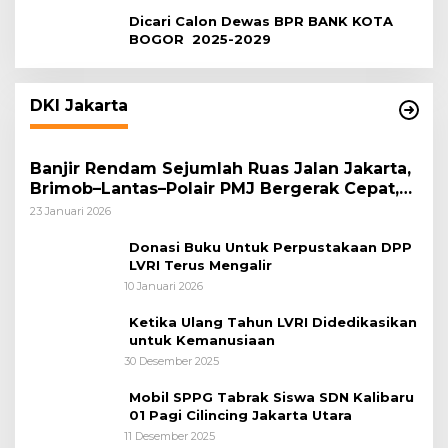
Dicari Calon Dewas BPR BANK KOTA
BOGOR 2025-2029
DKI Jakarta
Banjir Rendam Sejumlah Ruas Jalan Jakarta,
Brimob–Lantas–Polair PMJ Bergerak Cepat,
Polri Siagakan 128.247 Personel Secara
23 Januari 2026
Nasional
Donasi Buku Untuk Perpustakaan DPP
LVRI Terus Mengalir
10 Januari 2026
Ketika Ulang Tahun LVRI Didedikasikan
untuk Kemanusiaan
30 Desember 2025
Mobil SPPG Tabrak Siswa SDN Kalibaru
01 Pagi Cilincing Jakarta Utara
11 Desember 2025