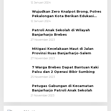
12 Januari 2024
Wujudkan Zero Knalpot Brong, Polres
Pekalongan Kota Berikan Edukasi
Kepada Pelajar
12 Januari 2024
Patroli Anak Sekolah di Wilayah
Banjarharjo Brebes
27 November 2023
Mitigasi Kecelakaan Maut di Jalan
Provinsi Ruas Banjarharjo-Salem
27 November 2023
7 Warga Brebes Dapat Bantuan Kaki
Palsu dan 2 Operasi Bibir Sumbing
25 November 2023
Petugas Gabungan di Kecamatan
Banjarharjo Patroli Anak Sekolah
21 November 2023