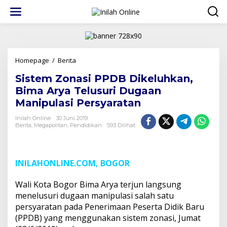
Lewati
ke
konten
Sistem
Homepage
/
Berita
Zonasi
Sistem Zonasi PPDB Dikeluhkan,
PPDB
Dikeluhkan,
Bima Arya Telusuri Dugaan
Bima
Manipulasi Persyaratan
Arya
Telusuri
Inilah Online
30 Juni 2019
Dugaan
Berita
,
Megapolitan
,
Pendidikan
593 Dilihat
Manipulasi
Persyaratan
INILAHONLINE.COM, BOGOR
Wali Kota Bogor Bima Arya terjun langsung
menelusuri dugaan manipulasi salah satu
persyaratan pada Penerimaan Peserta Didik Baru
(PPDB) yang menggunakan sistem zonasi, Jumat