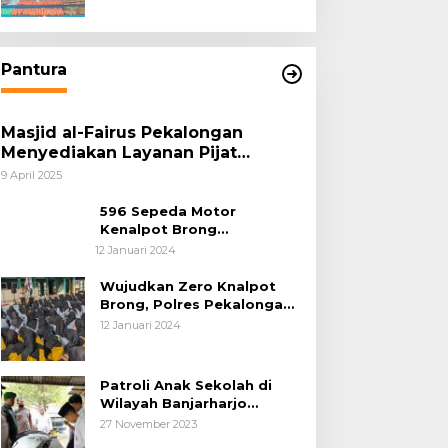
Pantura
Masjid al-Fairus Pekalongan
Menyediakan Layanan Pijat
hingga Potong Rambut Gratis bagi
9 April 2025
Pemudik Lebaran 2025
596 Sepeda Motor
Kenalpot Brong
Diamankan Polres
12 Januari 2024
Pubalingga
Wujudkan Zero Knalpot
Brong, Polres Pekalongan
Kota Berikan Edukasi
12 Januari 2024
Kepada Pelajar
Patroli Anak Sekolah di
Wilayah Banjarharjo
Brebes
27 November 2023