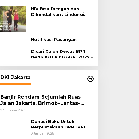
Terhadap HIV
HIV Bisa Dicegah dan
Dikendalikan : Lindungi
Diri, Pilih Sehat!
Notifikasi Pasangan
Dicari Calon Dewas BPR
BANK KOTA BOGOR 2025-
2029
DKI Jakarta
Banjir Rendam Sejumlah Ruas
Jalan Jakarta, Brimob–Lantas–
Polair PMJ Bergerak Cepat, Polri
23 Januari 2026
Siagakan 128.247 Personel Secara
Nasional
Donasi Buku Untuk
Perpustakaan DPP LVRI
Terus Mengalir
10 Januari 2026