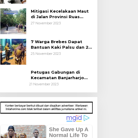
Mitigasi Kecelakaan Maut
di Jalan Provinsi Ruas
Banjarharjo-Salem
27 November 2023
7 Warga Brebes Dapat
Bantuan Kaki Palsu dan 2
Operasi Bibir Sumbing
25 November 2023
Petugas Gabungan di
Kecamatan Banjarharjo
Patroli Anak Sekolah
21 November 2023