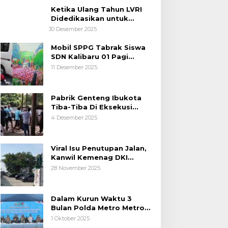
Ketika Ulang Tahun LVRI
Didedikasikan untuk
Kemanusiaan
30 Desember 2025
Mobil SPPG Tabrak Siswa
SDN Kalibaru 01 Pagi
Cilincing Jakarta Utara
11 Desember 2025
Pabrik Genteng Ibukota
Tiba-Tiba Di Eksekusi
Jurusita Pengadilan Negeri
4 Desember 2025
Tangerang, Diduga Cacat
Hukum Sejak Awal
Viral Isu Penutupan Jalan,
Kanwil Kemenag DKI
Jakarta Luruskan Fakta
28 November 2025
Dalam Kurun Waktu 3
Bulan Polda Metro Metro
Ungkap 1,14 Ton Narkoba
1 Oktober 2025