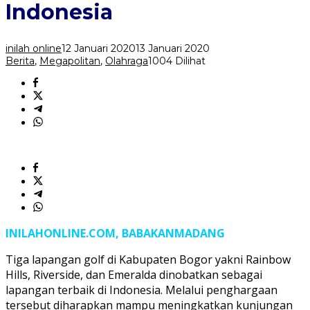
Terbaik
Indonesia
di
Indonesia
inilah online
12 Januari 2020
13 Januari 2020
Berita
,
Megapolitan
,
Olahraga
1004 Dilihat
INILAHONLINE.COM, BABAKANMADANG
Tiga lapangan golf di Kabupaten Bogor yakni Rainbow
Hills, Riverside, dan Emeralda dinobatkan sebagai
lapangan terbaik di Indonesia. Melalui penghargaan
tersebut diharapkan mampu meningkatkan kunjungan