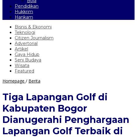
Bola
Pendidikan
Hukkrim
Hankam
Bisnis & Ekonomi
Teknologi
Citizen Journalism
Advertorial
Artikel
Gaya Hidup
Seni Budaya
Wisata
Featured
Tiga
Homepage
/
Berita
Lapangan
Golf
Tiga Lapangan Golf di
di
Kabupaten
Kabupaten Bogor
Bogor
Dianugerahi
Dianugerahi Penghargaan
Penghargaan
Lapangan
Lapangan Golf Terbaik di
Golf