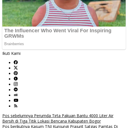
Ikuti Kami
Navigasi
Pos sebelumnya
Perumda Tirta Pakuan Bantu 4000 Liter Air
Bersih di Tiga Titik Lokasi Bencana Kabupaten Bogor
pos
Pos berikutnya
Kasum TNI Kunjungi Prajurit Satgas Pamtas Di