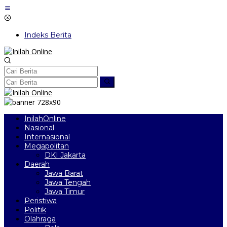
Lewati
ke
konten
Indeks Berita
InilahOnline
Nasional
Internasional
Megapolitan
DKI Jakarta
Daerah
Jawa Barat
Jawa Tengah
Jawa Timur
Peristiwa
Politik
Olahraga