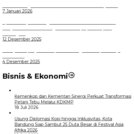
Wali Kota Bogor bersama Dirut INKA Bahas Trase Uji Coba
7 Januari 2026
Aplikasi Pelayanan Pengaduan Reserse Resmi Diluncurkan:
Masyarakat Kini Bisa Mengadu Lebih Cepat, Mudah, dan
Terintegrasi
12 Desember 2025
Menuju Sampah Jadi Listrik, Pemkot Bogor Mantapkan Kerja
Sama PSEL
4 Desember 2025
Bisnis & Ekonomi
Kemenkop dan Kementan Sinergi Perkuat Transformasi
Petani Tebu Melalui KDKMP
18 Juli 2026
Usung Diplomasi Kopi hingga Inklusivitas, Kota
Bandung Siap Sambut 25 Duta Besar di Festival Asia
Afrika 2026