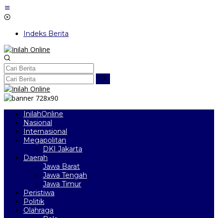
Lewati
ke
konten
Indeks Berita
InilahOnline
Nasional
Internasional
Megapolitan
DKI Jakarta
Daerah
Jawa Barat
Jawa Tengah
Jawa Timur
Peristiwa
Politik
Olahraga