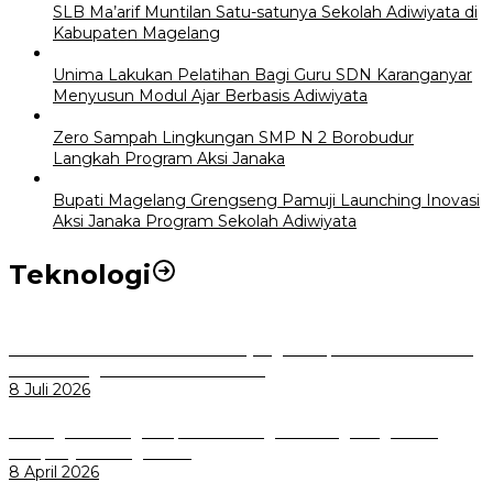
SLB Ma’arif Muntilan Satu-satunya Sekolah Adiwiyata di
Kabupaten Magelang
Unima Lakukan Pelatihan Bagi Guru SDN Karanganyar
Menyusun Modul Ajar Berbasis Adiwiyata
Zero Sampah Lingkungan SMP N 2 Borobudur
Langkah Program Aksi Janaka
Bupati Magelang Grengseng Pamuji Launching Inovasi
Aksi Janaka Program Sekolah Adiwiyata
Teknologi
Perkuat Tata Kelola Aset Daerah yang Transparan dan Akuntabel
Pemkot Bogor Luncurkan SIMASDA
8 Juli 2026
Dorong Salusi Regional, Pemkot Bogor Dukung Pengolahan
Sampah Jadi Energi Listrik
8 April 2026