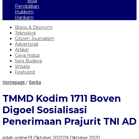
Bola
Pendidikan
Hukkrim
Hankam
Bisnis & Ekonomi
Teknologi
Citizen Journalism
Advertorial
Artikel
Gaya Hidup
Seni Budaya
Wisata
Featured
TMMD
Homepage
/
Berita
Kodim
1711
TMMD Kodim 1711 Boven
Boven
Digoel
Digoel Sosialisasi
Sosialisasi
Penerimaan
Penerimaan Prajurit TNI AD
Prajurit
TNI
AD
inilah online
19 Oktober 2020
19 Oktober 2020