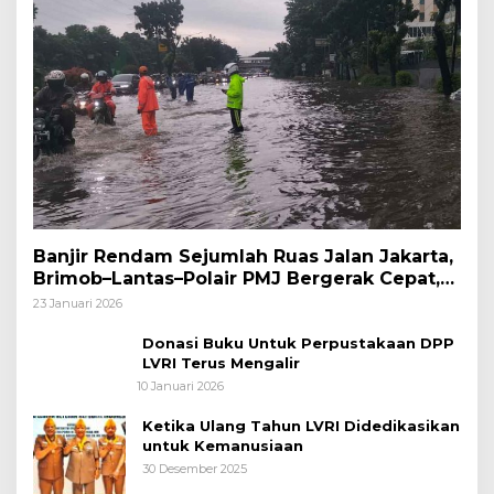
Banjir Rendam Sejumlah Ruas Jalan Jakarta,
Brimob–Lantas–Polair PMJ Bergerak Cepat,
Polri Siagakan 128.247 Personel Secara
23 Januari 2026
Nasional
Donasi Buku Untuk Perpustakaan DPP
LVRI Terus Mengalir
10 Januari 2026
Ketika Ulang Tahun LVRI Didedikasikan
untuk Kemanusiaan
30 Desember 2025