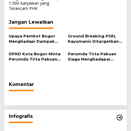
1.500 Karyawan yang
Terancam PHK
Jangan Lewatkan
Upaya Pemkot Bogor
Ground Breaking PSEL
Menghadapi Dampak
Kayumanis Ditargetkan
Kemarau Panjang
November,
Pembangunan Akses
DPRD Kota Bogor Minta
Perumda Tirta Pakuan
Jalan Dikebut
Perumda Tirta Pakuan
Siaga Menghadapai
dan BPBD Salurkan
Musim Kemarau dan Siap
Bantuan Air Bersih
Pasok Air Bersih Ke
Kepada Warga Saat
Masyarakat Kota Bogor
Musim Kemarau
Komentar
Infografis