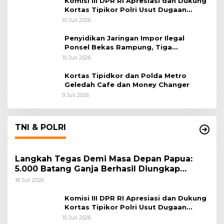
Komisi III DPR RI Apresiasi dan Dukung
Kortas Tipikor Polri Usut Dugaan
Korupsi Batu Bara
10 Juli 2026
Penyidikan Jaringan Impor Ilegal
Ponsel Bekas Rampung, Tiga
Tersangka Sudah P-21 dan Satu Buron
10 Juli 2026
Kortas Tipidkor dan Polda Metro
Geledah Cafe dan Money Changer
9 Juli 2026
TNI & POLRI
Langkah Tegas Demi Masa Depan Papua:
5.000 Batang Ganja Berhasil Diungkap
Koops TNI Habema
18 Juli 2026
Komisi III DPR RI Apresiasi dan Dukung
Kortas Tipikor Polri Usut Dugaan
Korupsi Batu Bara
10 Juli 2026