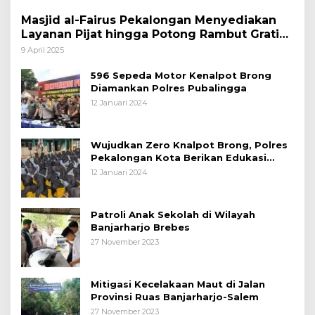
Masjid al-Fairus Pekalongan Menyediakan
Layanan Pijat hingga Potong Rambut Gratis
bagi Pemudik Lebaran 2025
9 April 2025
596 Sepeda Motor Kenalpot Brong
Diamankan Polres Pubalingga
12 Januari 2024
Wujudkan Zero Knalpot Brong, Polres
Pekalongan Kota Berikan Edukasi
Kepada Pelajar
12 Januari 2024
Patroli Anak Sekolah di Wilayah
Banjarharjo Brebes
27 November 2023
Mitigasi Kecelakaan Maut di Jalan
Provinsi Ruas Banjarharjo-Salem
27 November 2023