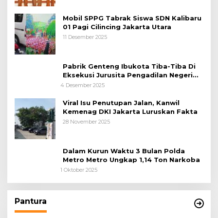
Mobil SPPG Tabrak Siswa SDN Kalibaru
01 Pagi Cilincing Jakarta Utara
11 Desember 2025
Pabrik Genteng Ibukota Tiba-Tiba Di
Eksekusi Jurusita Pengadilan Negeri
Tangerang, Diduga Cacat Hukum Sejak
4 Desember 2025
Awal
Viral Isu Penutupan Jalan, Kanwil
Kemenag DKI Jakarta Luruskan Fakta
28 November 2025
Dalam Kurun Waktu 3 Bulan Polda
Metro Metro Ungkap 1,14 Ton Narkoba
1 Oktober 2025
Pantura