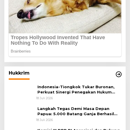
Hukkrim
Indonesia-Tiongkok Tukar Buronan,
Perkuat Sinergi Penegakan Hukum
Lintas Negara
18 Juli 2026
Langkah Tegas Demi Masa Depan
Papua: 5.000 Batang Ganja Berhasil
Diungkap Koops TNI Habema
18 Juli 2026