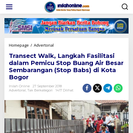
Lewati
ke
konten
Transect
Homepage
/
Advertorial
Walk,
Transect Walk, Langkah Fasilitasi
Langkah
Fasilitasi
dalam Pemicu Stop Buang Air Besar
dalam
Sembarangan (Stop Babs) di Kota
Pemicu
Bogor
Stop
Buang
Inilah Online
27 September 2018
Air
Advertorial
,
Tak Berkategori
1417 Dilihat
Besar
Sembarangan
(Stop
Babs)
di
Kota
Bogor