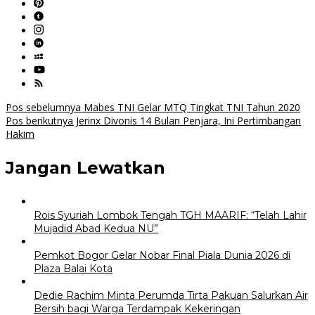
Navigasi
Pos sebelumnya
Mabes TNI Gelar MTQ Tingkat TNI Tahun 2020
Pos berikutnya
Jerinx Divonis 14 Bulan Penjara, Ini Pertimbangan
pos
Hakim
Jangan Lewatkan
Rois Syuriah Lombok Tengah TGH MAARIF: “Telah Lahir
Mujadid Abad Kedua NU”
Pemkot Bogor Gelar Nobar Final Piala Dunia 2026 di
Plaza Balai Kota
Dedie Rachim Minta Perumda Tirta Pakuan Salurkan Air
Bersih bagi Warga Terdampak Kekeringan