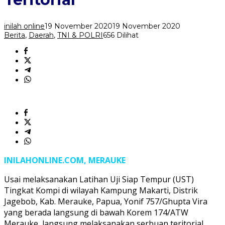
Serbuan
Teritorial
inilah online
19 November 2020
19 November 2020
Berita
,
Daerah
,
TNI & POLRI
656 Dilihat
INILAHONLINE.COM, MERAUKE
Usai melaksanakan Latihan Uji Siap Tempur (UST)
Tingkat Kompi di wilayah Kampung Makarti, Distrik
Jagebob, Kab. Merauke, Papua, Yonif 757/Ghupta Vira
yang berada langsung di bawah Korem 174/ATW
Merauke, langsung melaksanakan serbuan teritorial,