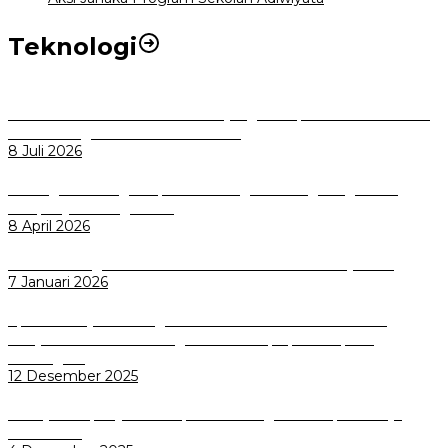
Teknologi
Perkuat Tata Kelola Aset Daerah yang Transparan dan Akuntabel
Pemkot Bogor Luncurkan SIMASDA
8 Juli 2026
Dorong Salusi Regional, Pemkot Bogor Dukung Pengolahan
Sampah Jadi Energi Listrik
8 April 2026
Wali Kota Bogor bersama Dirut INKA Bahas Trase Uji Coba
7 Januari 2026
Aplikasi Pelayanan Pengaduan Reserse Resmi Diluncurkan:
Masyarakat Kini Bisa Mengadu Lebih Cepat, Mudah, dan
Terintegrasi
12 Desember 2025
Menuju Sampah Jadi Listrik, Pemkot Bogor Mantapkan Kerja
Sama PSEL