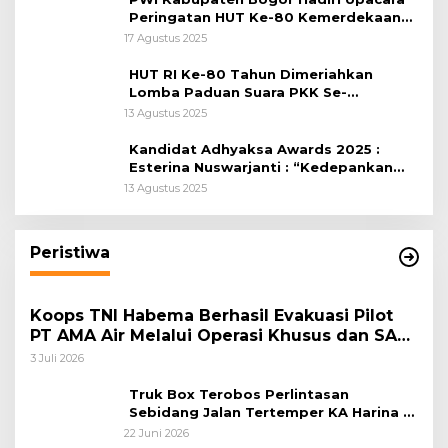
Peringatan HUT Ke-80 Kemerdekaan
RI, di Lapangan Tegar Beriman
17 Agustus 2025
HUT RI Ke-80 Tahun Dimeriahkan
Lomba Paduan Suara PKK Se-
Kabupaten Bogor
13 Agustus 2025
Kandidat Adhyaksa Awards 2025 :
Esterina Nuswarjanti : “Kedepankan
Keadilan Restoratif Wujudkan
13 Agustus 2025
Masyarakat Harmonis”
Peristiwa
Koops TNI Habema Berhasil Evakuasi Pilot
PT AMA Air Melalui Operasi Khusus dan SAR
Taktis
3 Juli 2026
Truk Box Terobos Perlintasan
Sebidang Jalan Tertemper KA Harina di
Jalan Stasiun Poncol-Jrakah Semarang
22 Juni 2026