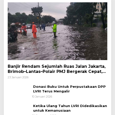
Banjir Rendam Sejumlah Ruas Jalan Jakarta,
Brimob–Lantas–Polair PMJ Bergerak Cepat,
Polri Siagakan 128.247 Personel Secara
23 Januari 2026
Nasional
Donasi Buku Untuk Perpustakaan DPP
LVRI Terus Mengalir
10 Januari 2026
Ketika Ulang Tahun LVRI Didedikasikan
untuk Kemanusiaan