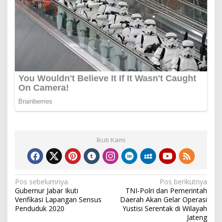
Ikuti Kami
Navigasi
Pos sebelumnya
Pos berikutnya
Gubernur Jabar Ikuti
TNI-Polri dan Pemerintah
pos
Verifikasi Lapangan Sensus
Daerah Akan Gelar Operasi
Penduduk 2020
Yustisi Serentak di Wilayah
Jateng