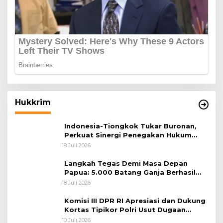
Hukkrim
Indonesia-Tiongkok Tukar Buronan,
Perkuat Sinergi Penegakan Hukum
Lintas Negara
18 Juli 2026
Langkah Tegas Demi Masa Depan
Papua: 5.000 Batang Ganja Berhasil
Diungkap Koops TNI Habema
18 Juli 2026
Komisi III DPR RI Apresiasi dan Dukung
Kortas Tipikor Polri Usut Dugaan
Korupsi Batu Bara
10 Juli 2026