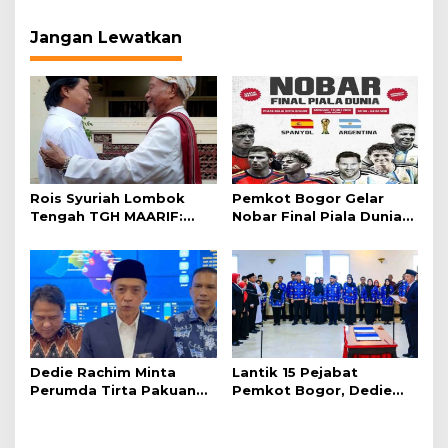
Jangan Lewatkan
Rois Syuriah Lombok
Pemkot Bogor Gelar
Tengah TGH MAARIF:
Nobar Final Piala Dunia
“Telah Lahir Mujadid
2026 di Plaza Balai Kota
Abad Kedua NU”
Dedie Rachim Minta
Lantik 15 Pejabat
Perumda Tirta Pakuan
Pemkot Bogor, Dedie
Salurkan Air Bersih bagi
Rachim: Laksanakan
Warga Terdampak
Tugas Sesuai Harapan
Kekeringan
Masyarakat