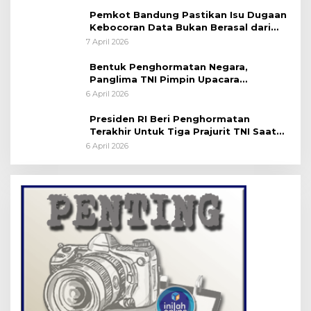
Pemkot Bandung Pastikan Isu Dugaan
Kebocoran Data Bukan Berasal dari
Server Disdukcapil
7 April 2026
Bentuk Penghormatan Negara,
Panglima TNI Pimpin Upacara
Pemakaman Militer
6 April 2026
Presiden RI Beri Penghormatan
Terakhir Untuk Tiga Prajurit TNI Saat
Persemayaman di Bandara Soekarno-
6 April 2026
Hatta