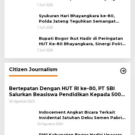
ke-80
1 Juli 2026
Syukuran Hari Bhayangkara ke-80,
Polda Jateng Teguhkan Semangat
Pengabdian dan Pererat Kebersamaan
1 Juli 2026
Bupati Bogor Ikut Hadir di Peringatan
HUT Ke-80 Bhayangkara, Sinergi Polri
dan Pemkab Bogor Jadi Kunci Menjaga
1 Juli 2026
Keamanan Daerah
Citizen Journalism
Bertepatan Dengan HUT RI ke-80, PT SBI
Salurkan Beasiswa Pendidikan Kepada 500
Pelajar
20 Agustus 2025
Indocement Angkat Bicara Terkait
Insidental Jatuhan Debu Semen Pabrik
Citeureup
20 Agustus 2025
PWI Kabupaten Bogor Hadiri Upacara