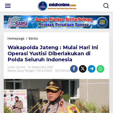
Lewati
ke
konten
Wakapolda
Homepage
/
Berita
Jateng
Wakapolda Jateng : Mulai Hari Ini
:
Mulai
Operasi Yustisi Diberlakukan di
Hari
Polda Seluruh Indonesia
Ini
Operasi
Inilah Online
14 September 2020
Yustisi
Berita
,
Jawa Tengah
,
TNI & POLRI
1201 Dilihat
Diberlakukan
di
Polda
Seluruh
Indonesia