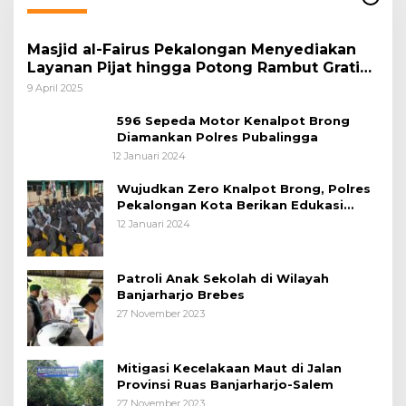
Masjid al-Fairus Pekalongan Menyediakan
Layanan Pijat hingga Potong Rambut Gratis
bagi Pemudik Lebaran 2025
9 April 2025
596 Sepeda Motor Kenalpot Brong
Diamankan Polres Pubalingga
12 Januari 2024
Wujudkan Zero Knalpot Brong, Polres
Pekalongan Kota Berikan Edukasi
Kepada Pelajar
12 Januari 2024
Patroli Anak Sekolah di Wilayah
Banjarharjo Brebes
27 November 2023
Mitigasi Kecelakaan Maut di Jalan
Provinsi Ruas Banjarharjo-Salem
27 November 2023