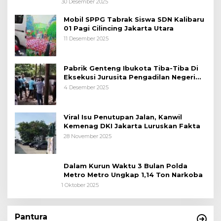
30 Desember 2025
Mobil SPPG Tabrak Siswa SDN Kalibaru
01 Pagi Cilincing Jakarta Utara
11 Desember 2025
Pabrik Genteng Ibukota Tiba-Tiba Di
Eksekusi Jurusita Pengadilan Negeri
Tangerang, Diduga Cacat Hukum Sejak
4 Desember 2025
Awal
Viral Isu Penutupan Jalan, Kanwil
Kemenag DKI Jakarta Luruskan Fakta
28 November 2025
Dalam Kurun Waktu 3 Bulan Polda
Metro Metro Ungkap 1,14 Ton Narkoba
1 Oktober 2025
Pantura