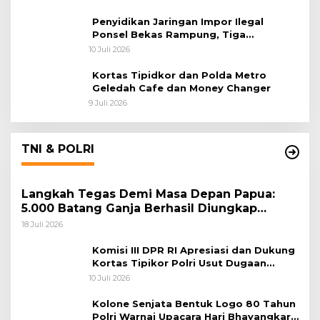
Penyidikan Jaringan Impor Ilegal
Ponsel Bekas Rampung, Tiga
Tersangka Sudah P-21 dan Satu Buron
10 Juli 2026
Kortas Tipidkor dan Polda Metro
Geledah Cafe dan Money Changer
9 Juli 2026
TNI & POLRI
Langkah Tegas Demi Masa Depan Papua:
5.000 Batang Ganja Berhasil Diungkap
Koops TNI Habema
18 Juli 2026
Komisi III DPR RI Apresiasi dan Dukung
Kortas Tipikor Polri Usut Dugaan
Korupsi Batu Bara
10 Juli 2026
Kolone Senjata Bentuk Logo 80 Tahun
Polri Warnai Upacara Hari Bhayangkara