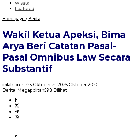
Wisata
Featured
Wakil
Homepage
/
Berita
Ketua
Apeksi,
Wakil Ketua Apeksi, Bima
Bima
Arya
Arya Beri Catatan Pasal-
Beri
Catatan
Pasal Omnibus Law Secara
Pasal-
Pasal
Substantif
Omnibus
Law
Secara
inilah online
25 Oktober 2020
25 Oktober 2020
Substantif
Berita
,
Megapolitan
598 Dilihat