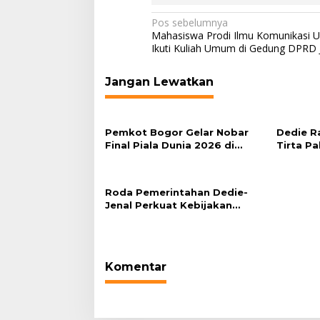
Navigasi
Pos sebelumnya
Mahasiswa Prodi Ilmu Komunikasi 
pos
Ikuti Kuliah Umum di Gedung DPRD 
Jangan Lewatkan
Pemkot Bogor Gelar Nobar
Dedie R
Final Piala Dunia 2026 di
Tirta Pa
Plaza Balai Kota
Bersih 
Kekerin
Roda Pemerintahan Dedie-
Jenal Perkuat Kebijakan
Lingkungan Hidup dari Hulu
hingga Hilir
Komentar