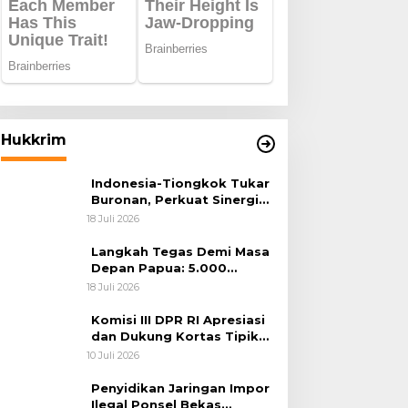
Hukkrim
Indonesia-Tiongkok Tukar
Buronan, Perkuat Sinergi
Penegakan Hukum Lintas
18 Juli 2026
Negara
Langkah Tegas Demi Masa
Depan Papua: 5.000
Batang Ganja Berhasil
18 Juli 2026
Diungkap Koops TNI
Habema
Komisi III DPR RI Apresiasi
dan Dukung Kortas Tipikor
Polri Usut Dugaan Korupsi
10 Juli 2026
Batu Bara
Penyidikan Jaringan Impor
Ilegal Ponsel Bekas