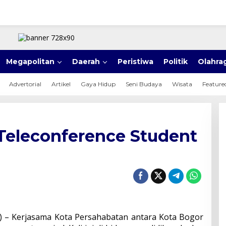
Megapolitan
Daerah
Peristiwa
Politik
Olahra
Advertorial
Artikel
Gaya Hidup
Seni Budaya
Wisata
Feature
‘Teleconference Student
) – Kerjasama Kota Persahabatan antara Kota Bogor