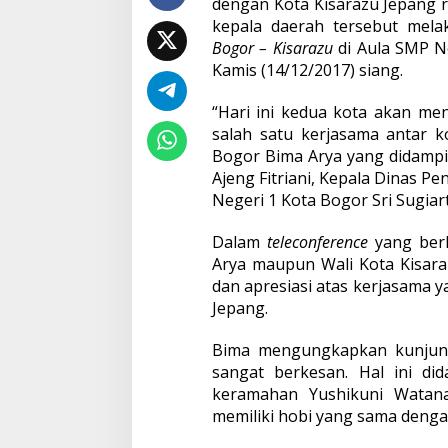
dengan Kota Kisarazu Jepang ru
kepala daerah tersebut mel
Bogor – Kisarazu
di Aula SMP Ne
Kamis (14/12/2017) siang.
“Hari ini kedua kota akan men
salah satu kerjasama antar k
Bogor Bima Arya yang didampi
Ajeng Fitriani, Kepala Dinas P
Negeri 1 Kota Bogor Sri Sugiart
Dalam
teleconference
yang berl
Arya maupun Wali Kota Kisar
dan apresiasi atas kerjasama 
Jepang.
Bima mengungkapkan kunjun
sangat berkesan. Hal ini did
keramahan Yushikuni Watana
memiliki hobi yang sama dengan