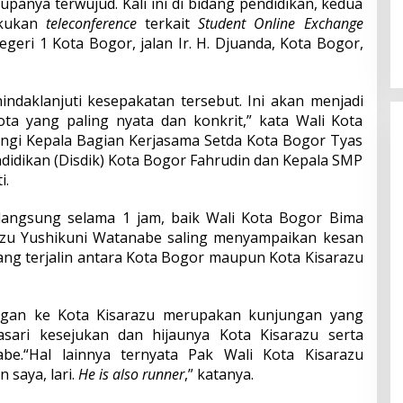
panya terwujud. Kali ini di bidang pendidikan, kedua
akukan
teleconference
terkait
Student Online Exchange
geri 1 Kota Bogor, jalan Ir. H. Djuanda, Kota Bogor,
indaklanjuti kesepakatan tersebut. Ini akan menjadi
ota yang paling nyata dan konkrit,” kata Wali Kota
ngi Kepala Bagian Kerjasama Setda Kota Bogor Tyas
endidikan (Disdik) Kota Bogor Fahrudin dan Kepala SMP
i.
angsung selama 1 jam, baik Wali Kota Bogor Bima
azu Yushikuni Watanabe saling menyampaikan kesan
yang terjalin antara Kota Bogor maupun Kota Kisarazu
gan ke Kota Kisarazu merupakan kunjungan yang
asari kesejukan dan hijaunya Kota Kisarazu serta
be.“Hal lainnya ternyata Pak Wali Kota Kisarazu
 saya, lari.
He is also runner
,” katanya.