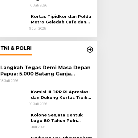
Rampung, Tiga Tersangka
10 Juli 2026
Sudah P-21 dan Satu Buron
Kortas Tipidkor dan Polda
Metro Geledah Cafe dan
Money Changer
9 Juli 2026
TNI & POLRI
Langkah Tegas Demi Masa Depan
Papua: 5.000 Batang Ganja
Berhasil Diungkap Koops TNI
18 Juli 2026
Habema
Komisi III DPR RI Apresiasi
dan Dukung Kortas Tipikor
Polri Usut Dugaan Korupsi
10 Juli 2026
Batu Bara
Kolone Senjata Bentuk
Logo 80 Tahun Polri
Warnai Upacara Hari
1 Juli 2026
Bhayangkara ke-80