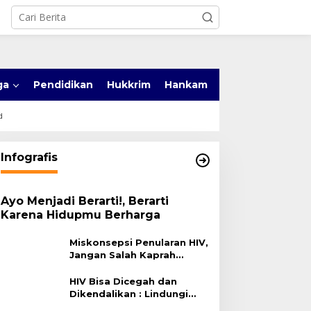
ga
Pendidikan
Hukkrim
Hankam
d
Infografis
Ayo Menjadi Berarti!, Berarti
Karena Hidupmu Berharga
Miskonsepsi Penularan HIV,
Jangan Salah Kaprah
Terhadap HIV
HIV Bisa Dicegah dan
Dikendalikan : Lindungi
Diri, Pilih Sehat!