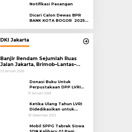
Notifikasi Pasangan
Dicari Calon Dewas BPR
BANK KOTA BOGOR 2025-
2029
DKI Jakarta
Banjir Rendam Sejumlah Ruas
Jalan Jakarta, Brimob–Lantas–
Polair PMJ Bergerak Cepat, Polri
23 Januari 2026
Siagakan 128.247 Personel Secara
Nasional
Donasi Buku Untuk
Perpustakaan DPP LVRI
Terus Mengalir
10 Januari 2026
Ketika Ulang Tahun LVRI
Didedikasikan untuk
Kemanusiaan
30 Desember 2025
Mobil SPPG Tabrak Siswa
SDN Kalibaru 01 Pagi