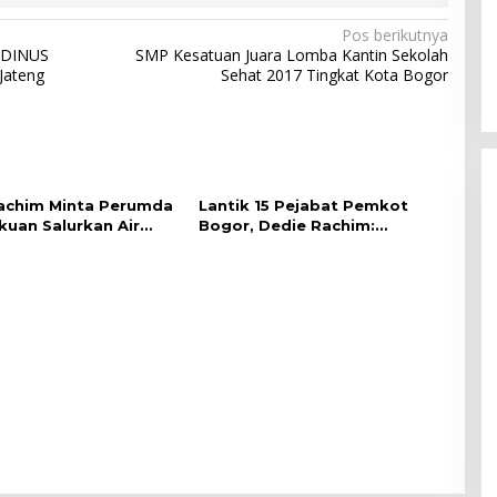
Pos berikutnya
UDINUS
SMP Kesatuan Juara Lomba Kantin Sekolah
Jateng
Sehat 2017 Tingkat Kota Bogor
achim Minta Perumda
Lantik 15 Pejabat Pemkot
kuan Salurkan Air
Bogor, Dedie Rachim:
bagi Warga Terdampak
Laksanakan Tugas Sesuai
gan
Harapan Masyarakat