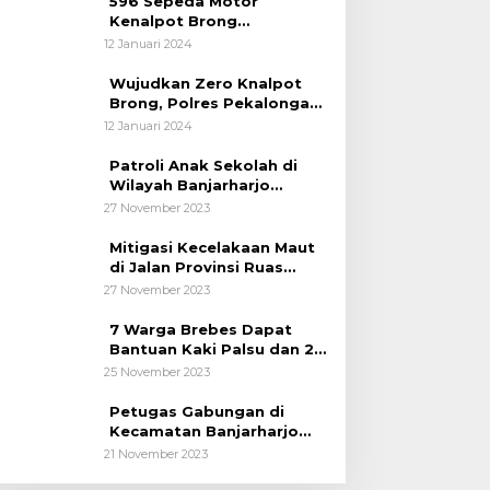
596 Sepeda Motor
Kenalpot Brong
Diamankan Polres
12 Januari 2024
Pubalingga
Wujudkan Zero Knalpot
Brong, Polres Pekalongan
Kota Berikan Edukasi
12 Januari 2024
Kepada Pelajar
Patroli Anak Sekolah di
Wilayah Banjarharjo
Brebes
27 November 2023
Mitigasi Kecelakaan Maut
di Jalan Provinsi Ruas
Banjarharjo-Salem
27 November 2023
7 Warga Brebes Dapat
Bantuan Kaki Palsu dan 2
Operasi Bibir Sumbing
25 November 2023
Petugas Gabungan di
Kecamatan Banjarharjo
Patroli Anak Sekolah
21 November 2023