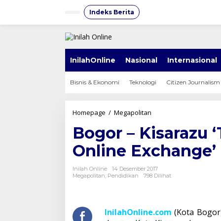
Lewati
ke
Indeks Berita
konten
InilahOnline
Nasional
Internasional
Bisnis & Ekonomi
Teknologi
Citizen Journalism
Bogor
Homepage
/
Megapolitan
-
Bogor – Kisarazu 
Kisarazu
'Teleconference
Online Exchange’
Student
Online
Exchange'
Inilah Online
14 Desember 2017
Megapolitan
,
Pendidikan
798 Dilihat
InilahOnline.com
(Kota Bogor