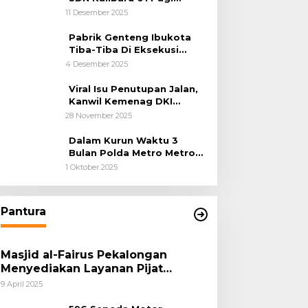
Cilincing Jakarta Utara
11 Desember 2025
Pabrik Genteng Ibukota
Tiba-Tiba Di Eksekusi
Jurusita Pengadilan Negeri
4 Desember 2025
Tangerang, Diduga Cacat
Hukum Sejak Awal
Viral Isu Penutupan Jalan,
Kanwil Kemenag DKI
Jakarta Luruskan Fakta
28 November 2025
Dalam Kurun Waktu 3
Bulan Polda Metro Metro
Ungkap 1,14 Ton Narkoba
1 Oktober 2025
Pantura
Masjid al-Fairus Pekalongan
Menyediakan Layanan Pijat
hingga Potong Rambut Gratis bagi
9 April 2025
Pemudik Lebaran 2025