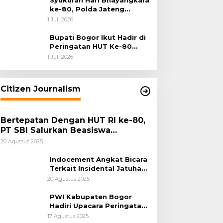
Syukuran Hari Bhayangkara
ke-80, Polda Jateng
Teguhkan Semangat
1 Juli 2026
Pengabdian dan Pererat
Kebersamaan
Bupati Bogor Ikut Hadir di
Peringatan HUT Ke-80
Bhayangkara, Sinergi Polri
1 Juli 2026
dan Pemkab Bogor Jadi
Kunci Menjaga Keamanan
Daerah
Citizen Journalism
Bertepatan Dengan HUT RI ke-80,
PT SBI Salurkan Beasiswa
Pendidikan Kepada 500 Pelajar
20 Agustus 2025
Indocement Angkat Bicara
Terkait Insidental Jatuhan
Debu Semen Pabrik
20 Agustus 2025
Citeureup
PWI Kabupaten Bogor
Hadiri Upacara Peringatan
HUT Ke-80 Kemerdekaan
17 Agustus 2025