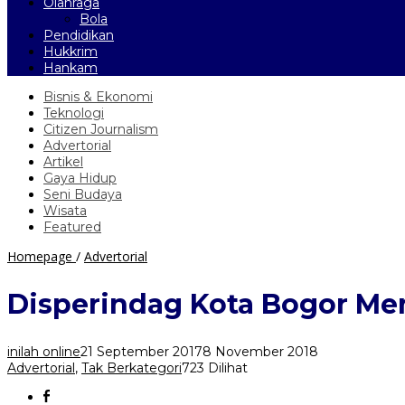
Olahraga
Bola
Pendidikan
Hukkrim
Hankam
Bisnis & Ekonomi
Teknologi
Citizen Journalism
Advertorial
Artikel
Gaya Hidup
Seni Budaya
Wisata
Featured
Disperindag
Homepage
/
Advertorial
Kota
Bogor
Disperindag Kota Bogor Me
Mengawasi
Penggunaan
LPG
inilah online
21 September 2017
8 November 2018
Bersubsidi
Advertorial
,
Tak Berkategori
723 Dilihat