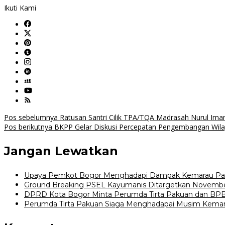
Ikuti Kami
Navigasi
Pos sebelumnya
Ratusan Santri Cilik TPA/TQA Madrasah Nurul Ima
Pos berikutnya
BKPP Gelar Diskusi Percepatan Pengembangan Wila
pos
Jangan Lewatkan
Upaya Pemkot Bogor Menghadapi Dampak Kemarau Pa
Ground Breaking PSEL Kayumanis Ditargetkan Novembe
DPRD Kota Bogor Minta Perumda Tirta Pakuan dan BPB
Perumda Tirta Pakuan Siaga Menghadapai Musim Kemarau