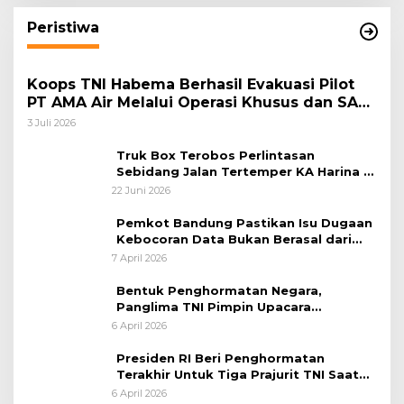
Peristiwa
Koops TNI Habema Berhasil Evakuasi Pilot
PT AMA Air Melalui Operasi Khusus dan SAR
Taktis
3 Juli 2026
Truk Box Terobos Perlintasan
Sebidang Jalan Tertemper KA Harina di
Jalan Stasiun Poncol-Jrakah Semarang
22 Juni 2026
Pemkot Bandung Pastikan Isu Dugaan
Kebocoran Data Bukan Berasal dari
Server Disdukcapil
7 April 2026
Bentuk Penghormatan Negara,
Panglima TNI Pimpin Upacara
Pemakaman Militer
6 April 2026
Presiden RI Beri Penghormatan
Terakhir Untuk Tiga Prajurit TNI Saat
Persemayaman di Bandara Soekarno-
6 April 2026