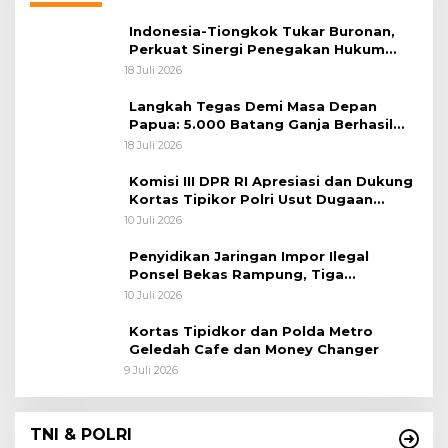
Indonesia-Tiongkok Tukar Buronan,
Perkuat Sinergi Penegakan Hukum
Lintas Negara
18 Juli 2026
Langkah Tegas Demi Masa Depan
Papua: 5.000 Batang Ganja Berhasil
Diungkap Koops TNI Habema
18 Juli 2026
Komisi III DPR RI Apresiasi dan Dukung
Kortas Tipikor Polri Usut Dugaan
Korupsi Batu Bara
10 Juli 2026
Penyidikan Jaringan Impor Ilegal
Ponsel Bekas Rampung, Tiga
Tersangka Sudah P-21 dan Satu Buron
10 Juli 2026
Kortas Tipidkor dan Polda Metro
Geledah Cafe dan Money Changer
9 Juli 2026
TNI & POLRI