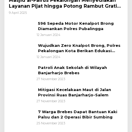
Masjid al-Fairus Pekalongan Menyediakan
Layanan Pijat hingga Potong Rambut Gratis
bagi Pemudik Lebaran 2025
9 April 2025
596 Sepeda Motor Kenalpot Brong
Diamankan Polres Pubalingga
12 Januari 2024
Wujudkan Zero Knalpot Brong, Polres
Pekalongan Kota Berikan Edukasi
Kepada Pelajar
12 Januari 2024
Patroli Anak Sekolah di Wilayah
Banjarharjo Brebes
27 November 2023
Mitigasi Kecelakaan Maut di Jalan
Provinsi Ruas Banjarharjo-Salem
27 November 2023
7 Warga Brebes Dapat Bantuan Kaki
Palsu dan 2 Operasi Bibir Sumbing
25 November 2023