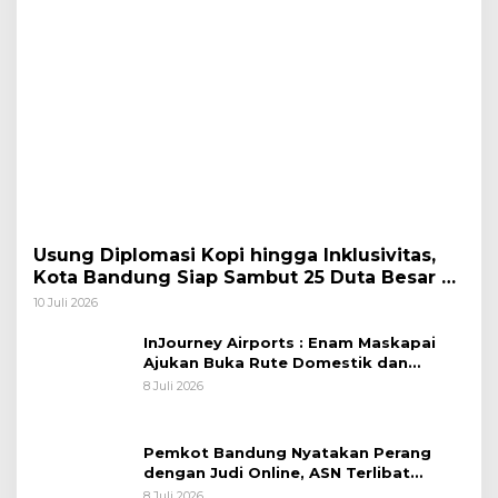
Usung Diplomasi Kopi hingga Inklusivitas,
Kota Bandung Siap Sambut 25 Duta Besar di
Festival Asia Afrika 2026
10 Juli 2026
InJourney Airports : Enam Maskapai
Ajukan Buka Rute Domestik dan
Internasional dari Bandara Husein
8 Juli 2026
Sastranegara
Pemkot Bandung Nyatakan Perang
dengan Judi Online, ASN Terlibat
Terancam Dipecat Tidak Hormat
8 Juli 2026
Muhammad Farhan Sebut Faskes
Wajib Utamakan Layani Pasien,
Penolakan akan Berujung Sanksi Tegas
8 Juli 2026
Bandara Husein Bersiap Kembali Layani
Penerbangan Jet, InJourney Mulai
Tahap Optimalisasi
28 Juni 2026
Jabar Raih Penghargaan Wisata
Ramah Muslim Berstandar
Internasional
24 Juni 2026