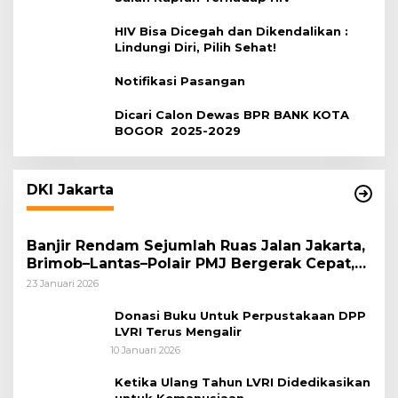
HIV Bisa Dicegah dan Dikendalikan :
Lindungi Diri, Pilih Sehat!
Notifikasi Pasangan
Dicari Calon Dewas BPR BANK KOTA
BOGOR 2025-2029
DKI Jakarta
Banjir Rendam Sejumlah Ruas Jalan Jakarta,
Brimob–Lantas–Polair PMJ Bergerak Cepat,
Polri Siagakan 128.247 Personel Secara
23 Januari 2026
Nasional
Donasi Buku Untuk Perpustakaan DPP
LVRI Terus Mengalir
10 Januari 2026
Ketika Ulang Tahun LVRI Didedikasikan