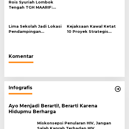
Rois Syuriah Lombok
Tengah TGH MAARIF:
“Telah Lahir Mujadid
Abad Kedua NU”
Lima Sekolah Jadi Lokasi
Kejaksaan Kawal Ketat
Pendampingan
10 Proyek Strategis
Menyusun Administrasi
Kabupaten Magelang
Pembelajaran Berbasis
2026
Lingkungan
Komentar
Infografis
Ayo Menjadi Berarti!, Berarti Karena
Hidupmu Berharga
Miskonsepsi Penularan HIV, Jangan
Salah Kaprah Terhadap HIV