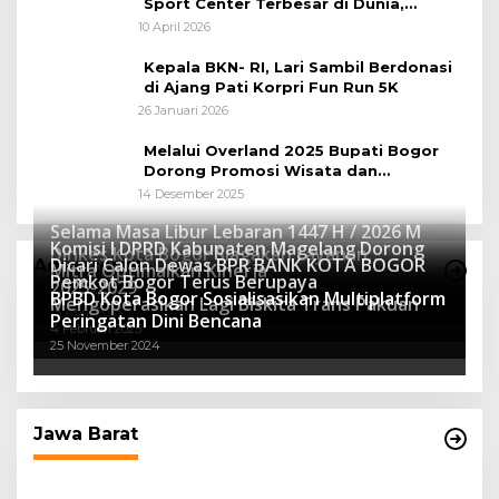
Sport Center Terbesar di Dunia,
Peluang Tingkatkan Pertumbuhan
10 April 2026
Ekonomi Baru
Kepala BKN- RI, Lari Sambil Berdonasi
di Ajang Pati Korpri Fun Run 5K
26 Januari 2026
Melalui Overland 2025 Bupati Bogor
Dorong Promosi Wisata dan
Pelestarian Alam
14 Desember 2025
Selama Masa Libur Lebaran 1447 H / 2026 M
Komisi I DPRD Kabupaten Magelang Dorong
Dinkes Kota Bogor Siagakan Layanan
Dicari Calon Dewas BPR BANK KOTA BOGOR
Advertorial
Mitra Optimalkan Kinerja
Kesehatan
Pemkot Bogor Terus Berupaya
16 Maret 2026
2025-2029
BPBD Kota Bogor Sosialisasikan Multiplatform
27 Mei 2025
Mengoperasikan Lagi Biskita Trans Pakuan
15 April 2025
Peringatan Dini Bencana
4 Februari 2025
25 November 2024
Jawa Barat