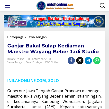
Lewati
ke
konten
Ganjar
Homepage
/
Jawa Tengah
Bakal
Ganjar Bakal Sulap Kediaman
Sulap
Kediaman
Maestro Wayang Beber Jadi Studio
Maestro
Wayang
Inilah Online
28 September 2018
Jawa Tengah
,
Seni Budaya
1396 Dilihat
Beber
Jadi
Studio
INILAHONLINE.COM, SOLO
Gubernur Jawa Tengah Ganjar Pranowo menengok
maestro lukis Wayang Beber Hermin Istiariningsih,
di kediamannya Kampung Wonosaren, Jagalan
Surakarta, Jumat (28/9). Kepada satu-satunya