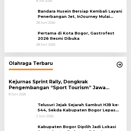
8 Juli 2026
Sastranegara
Bandara Husein Bersiap Kembali Layani
Penerbangan Jet, InJourney Mulai
Tahap Optimalisasi
28 Juni 2026
Pertama di Kota Bogor, Gastrofest
2026 Resmi Dibuka
28 Juni 2026
Olahraga Terbaru
Kejurnas Sprint Rally, Dongkrak
Pengembangan “Sport Tourism” Jawa
Tengah
8 Juni 2026
Telusuri Jejak Sejarah Sambut HJB ke-
544, Sekda Kabupaten Bogor Lepas
Gowes Napak Tilas Bogor
2 Juni 2026
Kabupaten Bogor Dipilih Jadi Lokasi