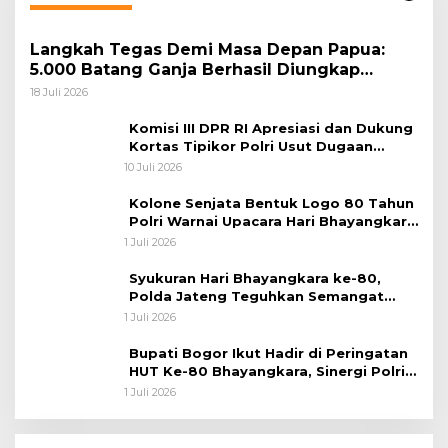
Langkah Tegas Demi Masa Depan Papua:
5.000 Batang Ganja Berhasil Diungkap
Koops TNI Habema
18 Juli 2026
Komisi III DPR RI Apresiasi dan Dukung
Kortas Tipikor Polri Usut Dugaan
Korupsi Batu Bara
10 Juli 2026
Kolone Senjata Bentuk Logo 80 Tahun
Polri Warnai Upacara Hari Bhayangkara
ke-80
1 Juli 2026
Syukuran Hari Bhayangkara ke-80,
Polda Jateng Teguhkan Semangat
Pengabdian dan Pererat Kebersamaan
1 Juli 2026
Bupati Bogor Ikut Hadir di Peringatan
HUT Ke-80 Bhayangkara, Sinergi Polri
dan Pemkab Bogor Jadi Kunci Menjaga
1 Juli 2026
Keamanan Daerah