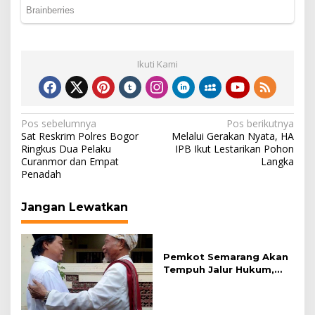
Ikuti Kami
Navigasi
Pos sebelumnya
Pos berikutnya
Sat Reskrim Polres Bogor
Melalui Gerakan Nyata, HA
pos
Ringkus Dua Pelaku
IPB Ikut Lestarikan Pohon
Curanmor dan Empat
Langka
Penadah
Jangan Lewatkan
Pemkot Semarang Akan
Tempuh Jalur Hukum,
Proses Sengketa PTUN
Pemberhentian Direksi
PDAM Tirta Moedal