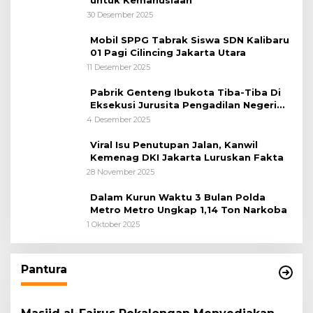
untuk Kemanusiaan
30 Desember 2025
Mobil SPPG Tabrak Siswa SDN Kalibaru
01 Pagi Cilincing Jakarta Utara
11 Desember 2025
Pabrik Genteng Ibukota Tiba-Tiba Di
Eksekusi Jurusita Pengadilan Negeri
Tangerang, Diduga Cacat Hukum Sejak
4 Desember 2025
Awal
Viral Isu Penutupan Jalan, Kanwil
Kemenag DKI Jakarta Luruskan Fakta
28 November 2025
Dalam Kurun Waktu 3 Bulan Polda
Metro Metro Ungkap 1,14 Ton Narkoba
1 Oktober 2025
Pantura