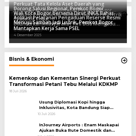
Perkuat Tata Kelola Aset Daerah yang
Dorong Salusi Regional, Pemkot Bogor
Transparan dan Akuntabel Pemkot Bogor
Wali Kota Bogor bersama Dirut INKA Bahas
Teknologi
Dukung Pengolahan Sampah Jadi Energi Listrik
Luncurkan SIMASDA
Aplikasi Pelayanan Pengaduan Reserse Resmi
8 Juli 2026
Trase Uji Coba
Menuju Sampah Jadi Listrik, Pemkot Bogor
8 April 2026
Diluncurkan: Masyarakat Kini Bisa Mengadu
7 Januari 2026
Mantapkan Kerja Sama PSEL
Lebih Cepat, Mudah, dan Terintegrasi
12 Desember 2025
4 Desember 2025
Bisnis & Ekonomi
Kemenkop dan Kementan Sinergi Perkuat
Transformasi Petani Tebu Melalui KDKMP
18 Juli 2026
Usung Diplomasi Kopi hingga
Inklusivitas, Kota Bandung Siap
Sambut 25 Duta Besar di Festival Asia
10 Juli 2026
Afrika 2026
InJourney Airports : Enam Maskapai
Ajukan Buka Rute Domestik dan
Internasional dari Bandara Husein