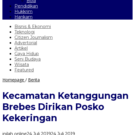
Bola
Pendidikan
Hukkrim
Hankam
Bisnis & Ekonomi
Teknologi
Citizen Journalism
Advertorial
Artikel
Gaya Hidup
Seni Budaya
Wisata
Featured
Kecamatan
Homepage
/
Berita
Ketanggungan
Brebes
Kecamatan Ketanggungan
Dirikan
Posko
Brebes Dirikan Posko
Kekeringan
Kekeringan
inilah online
24 Juli 2019
24 Juli 2019