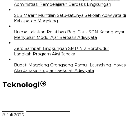
Administrasi Pembelajaran Berbasis Lingkungan
SLB Ma’arif Muntilan Satu-satunya Sekolah Adiwiyata di
Kabupaten Magelang
Unima Lakukan Pelatihan Bagi Guru SDN Karanganyar
Menyusun Modul Ajar Berbasis Adiwiyata
Zero Sampah Lingkungan SMP N 2 Borobudur
Langkah Program Aksi Janaka
Bupati Magelang Grengseng Pamuji Launching Inovasi
Aksi Janaka Program Sekolah Adiwiyata
Teknologi
Perkuat Tata Kelola Aset Daerah yang Transparan dan Akuntabel
Pemkot Bogor Luncurkan SIMASDA
8 Juli 2026
Dorong Salusi Regional, Pemkot Bogor Dukung Pengolahan