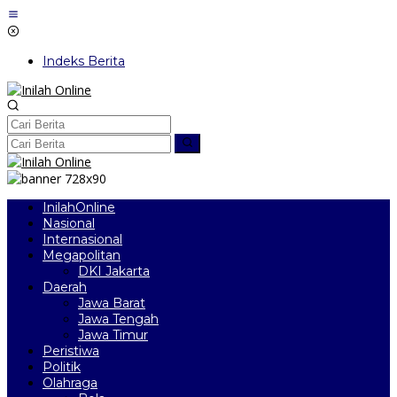
Lewati
ke
konten
Indeks Berita
InilahOnline
Nasional
Internasional
Megapolitan
DKI Jakarta
Daerah
Jawa Barat
Jawa Tengah
Jawa Timur
Peristiwa
Politik
Olahraga