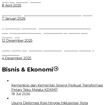
Sampah Jadi Energi Listrik
8 April 2026
Wali Kota Bogor bersama Dirut INKA Bahas Trase Uji Coba
7 Januari 2026
Aplikasi Pelayanan Pengaduan Reserse Resmi Diluncurkan:
Masyarakat Kini Bisa Mengadu Lebih Cepat, Mudah, dan
Terintegrasi
12 Desember 2025
Menuju Sampah Jadi Listrik, Pemkot Bogor Mantapkan Kerja
Sama PSEL
4 Desember 2025
Bisnis & Ekonomi
Kemenkop dan Kementan Sinergi Perkuat Transformasi
Petani Tebu Melalui KDKMP
18 Juli 2026
Usung Diplomasi Kopi hingga Inklusivitas, Kota