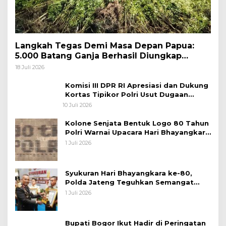
Langkah Tegas Demi Masa Depan Papua:
5.000 Batang Ganja Berhasil Diungkap
Koops TNI Habema
18 Juli 2026
Komisi III DPR RI Apresiasi dan Dukung
Kortas Tipikor Polri Usut Dugaan
Korupsi Batu Bara
10 Juli 2026
Kolone Senjata Bentuk Logo 80 Tahun
Polri Warnai Upacara Hari Bhayangkara
ke-80
1 Juli 2026
Syukuran Hari Bhayangkara ke-80,
Polda Jateng Teguhkan Semangat
Pengabdian dan Pererat Kebersamaan
1 Juli 2026
Bupati Bogor Ikut Hadir di Peringatan