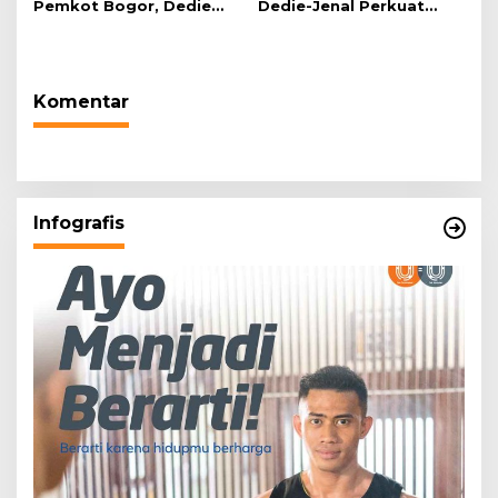
Pemkot Bogor, Dedie
Dedie-Jenal Perkuat
Rachim: Laksanakan
Kebijakan Lingkungan
Tugas Sesuai Harapan
Hidup dari Hulu hingga
Masyarakat
Hilir
Komentar
Infografis