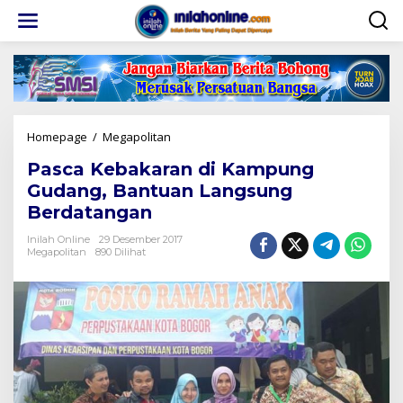
Lewati
ke
konten
Pasca
Homepage
/
Megapolitan
Kebakaran
Pasca Kebakaran di Kampung
di
Kampung
Gudang, Bantuan Langsung
Gudang,
Berdatangan
Bantuan
Langsung
Inilah Online
29 Desember 2017
Berdatangan
Megapolitan
890 Dilihat