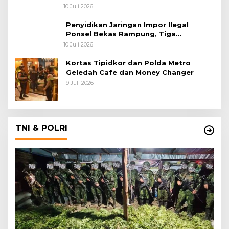
Korupsi Batu Bara
10 Juli 2026
Penyidikan Jaringan Impor Ilegal
Ponsel Bekas Rampung, Tiga
Tersangka Sudah P-21 dan Satu Buron
10 Juli 2026
Kortas Tipidkor dan Polda Metro
Geledah Cafe dan Money Changer
9 Juli 2026
TNI & POLRI