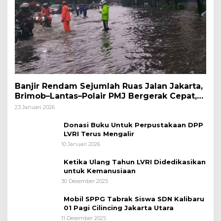
Banjir Rendam Sejumlah Ruas Jalan Jakarta,
Brimob–Lantas–Polair PMJ Bergerak Cepat,
Polri Siagakan 128.247 Personel Secara
23 Januari 2026
Nasional
Donasi Buku Untuk Perpustakaan DPP
LVRI Terus Mengalir
10 Januari 2026
Ketika Ulang Tahun LVRI Didedikasikan
untuk Kemanusiaan
30 Desember 2025
Mobil SPPG Tabrak Siswa SDN Kalibaru
01 Pagi Cilincing Jakarta Utara
11 Desember 2025