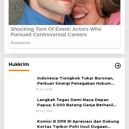
Hukkrim
Indonesia-Tiongkok Tukar Buronan,
Perkuat Sinergi Penegakan Hukum
Lintas Negara
18 Juli 2026
Langkah Tegas Demi Masa Depan
Papua: 5.000 Batang Ganja Berhasil
Diungkap Koops TNI Habema
18 Juli 2026
Komisi III DPR RI Apresiasi dan Dukung
Kortas Tipikor Polri Usut Dugaan