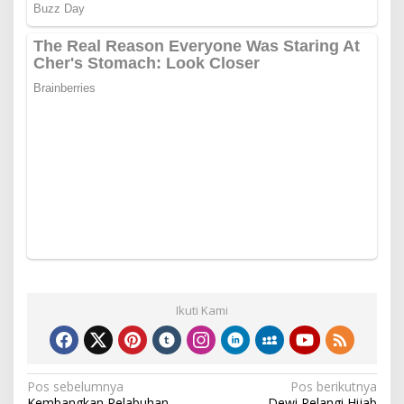
Ikuti Kami
Navigasi
Pos sebelumnya
Pos berikutnya
Kembangkan Pelabuhan
Dewi Pelangi Hijab