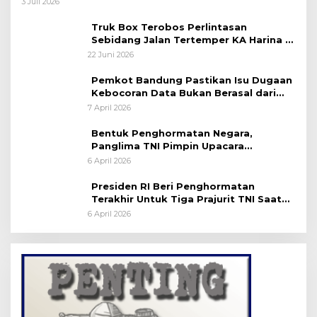
3 Juli 2026
Truk Box Terobos Perlintasan
Sebidang Jalan Tertemper KA Harina di
Jalan Stasiun Poncol-Jrakah Semarang
22 Juni 2026
Pemkot Bandung Pastikan Isu Dugaan
Kebocoran Data Bukan Berasal dari
Server Disdukcapil
7 April 2026
Bentuk Penghormatan Negara,
Panglima TNI Pimpin Upacara
Pemakaman Militer
6 April 2026
Presiden RI Beri Penghormatan
Terakhir Untuk Tiga Prajurit TNI Saat
Persemayaman di Bandara Soekarno-
6 April 2026
Hatta