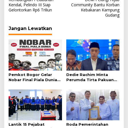
pos
Kendal, Pelindo III Siap
Community Bantu Korban
Gelontorkan Rp6 Triliun
Kebakaran Kampung
Gudang
Jangan Lewatkan
Pemkot Bogor Gelar
Dedie Rachim Minta
Nobar Final Piala Dunia
Perumda Tirta Pakuan
2026 di Plaza Balai Kota
Salurkan Air Bersih bagi
Warga Terdampak
Kekeringan
Lantik 15 Pejabat
Roda Pemerintahan