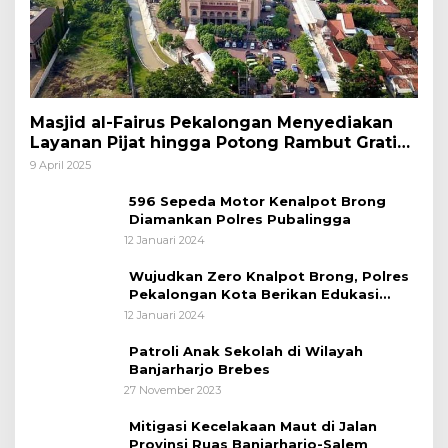
Masjid al-Fairus Pekalongan Menyediakan
Layanan Pijat hingga Potong Rambut Gratis
bagi Pemudik Lebaran 2025
9 April 2025
596 Sepeda Motor Kenalpot Brong
Diamankan Polres Pubalingga
12 Januari 2024
Wujudkan Zero Knalpot Brong, Polres
Pekalongan Kota Berikan Edukasi
Kepada Pelajar
12 Januari 2024
Patroli Anak Sekolah di Wilayah
Banjarharjo Brebes
27 November 2023
Mitigasi Kecelakaan Maut di Jalan
Provinsi Ruas Banjarharjo-Salem