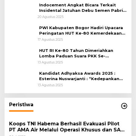
Indocement Angkat Bicara Terkait
Insidental Jatuhan Debu Semen Pabrik
Citeureup
20 Agustus 2025
PWI Kabupaten Bogor Hadiri Upacara
Peringatan HUT Ke-80 Kemerdekaan
RI, di Lapangan Tegar Beriman
17 Agustus 2025
HUT RI Ke-80 Tahun Dimeriahkan
Lomba Paduan Suara PKK Se-
Kabupaten Bogor
13 Agustus 2025
Kandidat Adhyaksa Awards 2025 :
Esterina Nuswarjanti : “Kedepankan
Keadilan Restoratif Wujudkan
13 Agustus 2025
Masyarakat Harmonis”
Peristiwa
Koops TNI Habema Berhasil Evakuasi Pilot
PT AMA Air Melalui Operasi Khusus dan SAR
Taktis