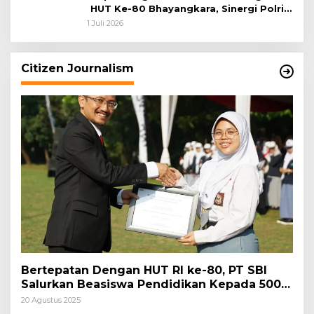
HUT Ke-80 Bhayangkara, Sinergi Polri
dan Pemkab Bogor Jadi Kunci Menjaga
1 Juli 2026
Keamanan Daerah
Citizen Journalism
Bertepatan Dengan HUT RI ke-80, PT SBI
Salurkan Beasiswa Pendidikan Kepada 500
Pelajar
20 Agustus 2025