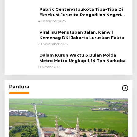
Pabrik Genteng Ibukota Tiba-Tiba Di
Eksekusi Jurusita Pengadilan Negeri
Tangerang, Diduga Cacat Hukum Sejak
4 Desember 2025
Awal
Viral Isu Penutupan Jalan, Kanwil
Kemenag DKI Jakarta Luruskan Fakta
28 November 2025
Dalam Kurun Waktu 3 Bulan Polda
Metro Metro Ungkap 1,14 Ton Narkoba
1 Oktober 2025
Pantura