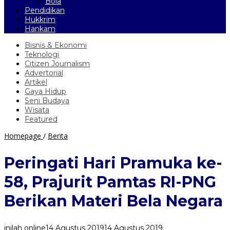
Bola
Pendidikan
Hukkrim
Hankam
Bisnis & Ekonomi
Teknologi
Citizen Journalism
Advertorial
Artikel
Gaya Hidup
Seni Budaya
Wisata
Featured
Peringati
Homepage
/
Berita
Hari
Pramuka
Peringati Hari Pramuka ke-
ke-
58,
58, Prajurit Pamtas RI-PNG
Prajurit
Pamtas
Berikan Materi Bela Negara
RI-
PNG
Berikan
inilah online
14 Agustus 2019
14 Agustus 2019