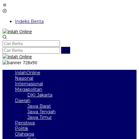
Lewati
ke
konten
Indeks Berita
InilahOnline
Nasional
Internasional
Megapolitan
DKI Jakarta
Daerah
Jawa Barat
Jawa Tengah
Jawa Timur
Peristiwa
Politik
Olahraga