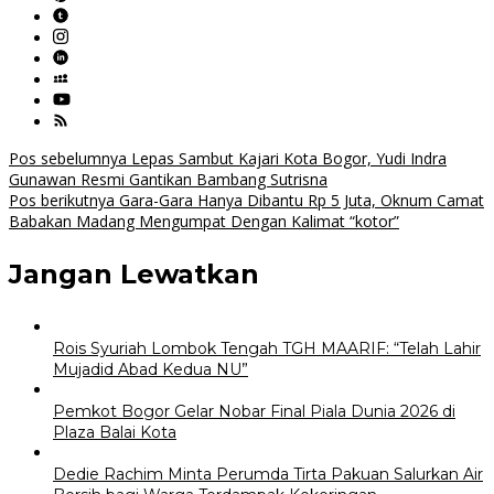
Navigasi
Pos sebelumnya
Lepas Sambut Kajari Kota Bogor, Yudi Indra
Gunawan Resmi Gantikan Bambang Sutrisna
pos
Pos berikutnya
Gara-Gara Hanya Dibantu Rp 5 Juta, Oknum Camat
Babakan Madang Mengumpat Dengan Kalimat “kotor”
Jangan Lewatkan
Rois Syuriah Lombok Tengah TGH MAARIF: “Telah Lahir
Mujadid Abad Kedua NU”
Pemkot Bogor Gelar Nobar Final Piala Dunia 2026 di
Plaza Balai Kota
Dedie Rachim Minta Perumda Tirta Pakuan Salurkan Air