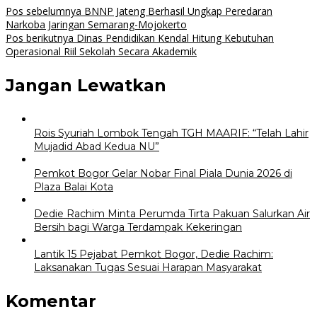
Navigasi
Pos sebelumnya
BNNP Jateng Berhasil Ungkap Peredaran
Narkoba Jaringan Semarang-Mojokerto
pos
Pos berikutnya
Dinas Pendidikan Kendal Hitung Kebutuhan
Operasional Riil Sekolah Secara Akademik
Jangan Lewatkan
Rois Syuriah Lombok Tengah TGH MAARIF: “Telah Lahir
Mujadid Abad Kedua NU”
Pemkot Bogor Gelar Nobar Final Piala Dunia 2026 di
Plaza Balai Kota
Dedie Rachim Minta Perumda Tirta Pakuan Salurkan Air
Bersih bagi Warga Terdampak Kekeringan
Lantik 15 Pejabat Pemkot Bogor, Dedie Rachim:
Laksanakan Tugas Sesuai Harapan Masyarakat
Komentar