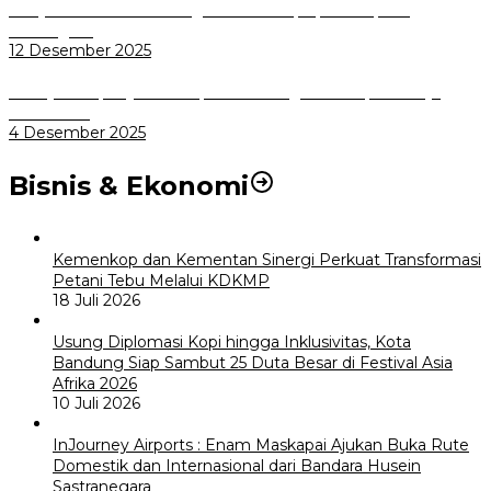
Masyarakat Kini Bisa Mengadu Lebih Cepat, Mudah, dan
Terintegrasi
12 Desember 2025
Menuju Sampah Jadi Listrik, Pemkot Bogor Mantapkan Kerja
Sama PSEL
4 Desember 2025
Bisnis & Ekonomi
Kemenkop dan Kementan Sinergi Perkuat Transformasi
Petani Tebu Melalui KDKMP
18 Juli 2026
Usung Diplomasi Kopi hingga Inklusivitas, Kota
Bandung Siap Sambut 25 Duta Besar di Festival Asia
Afrika 2026
10 Juli 2026
InJourney Airports : Enam Maskapai Ajukan Buka Rute
Domestik dan Internasional dari Bandara Husein
Sastranegara