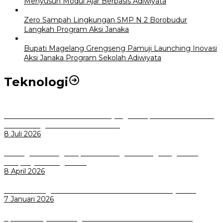
Menyusun Modul Ajar Berbasis Adiwiyata
Zero Sampah Lingkungan SMP N 2 Borobudur
Langkah Program Aksi Janaka
Bupati Magelang Grengseng Pamuji Launching Inovasi
Aksi Janaka Program Sekolah Adiwiyata
Teknologi
Perkuat Tata Kelola Aset Daerah yang Transparan dan Akuntabel
Pemkot Bogor Luncurkan SIMASDA
8 Juli 2026
Dorong Salusi Regional, Pemkot Bogor Dukung Pengolahan
Sampah Jadi Energi Listrik
8 April 2026
Wali Kota Bogor bersama Dirut INKA Bahas Trase Uji Coba
7 Januari 2026
Aplikasi Pelayanan Pengaduan Reserse Resmi Diluncurkan: