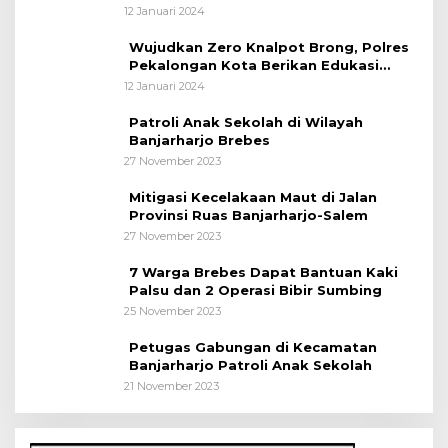
12 Januari 2024
Wujudkan Zero Knalpot Brong, Polres
Pekalongan Kota Berikan Edukasi
Kepada Pelajar
12 Januari 2024
Patroli Anak Sekolah di Wilayah
Banjarharjo Brebes
27 November 2023
Mitigasi Kecelakaan Maut di Jalan
Provinsi Ruas Banjarharjo-Salem
27 November 2023
7 Warga Brebes Dapat Bantuan Kaki
Palsu dan 2 Operasi Bibir Sumbing
25 November 2023
Petugas Gabungan di Kecamatan
Banjarharjo Patroli Anak Sekolah
21 November 2023