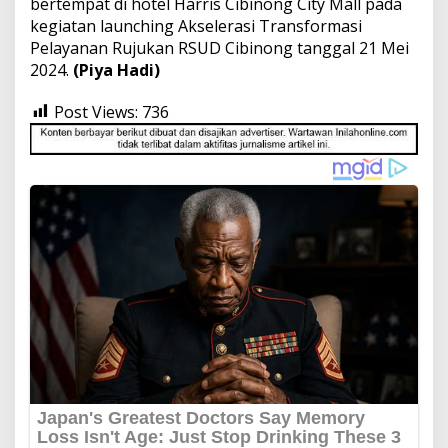
bertempat di hotel Harris Cibinong City Mall pada
kegiatan launching Akselerasi Transformasi
Pelayanan Rujukan RSUD Cibinong tanggal 21 Mei
2024.
(Piya Hadi)
Post Views:
736