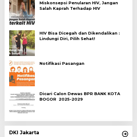
Miskonsepsi Penularan HIV, Jangan
Salah Kaprah Terhadap HIV
HIV Bisa Dicegah dan Dikendalikan :
Lindungi Diri, Pilih Sehat!
Notifikasi Pasangan
Dicari Calon Dewas BPR BANK KOTA
BOGOR 2025-2029
DKI Jakarta