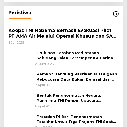
Peristiwa
Koops TNI Habema Berhasil Evakuasi Pilot
PT AMA Air Melalui Operasi Khusus dan SAR
Taktis
3 Juli 2026
Truk Box Terobos Perlintasan
Sebidang Jalan Tertemper KA Harina di
Jalan Stasiun Poncol-Jrakah Semarang
22 Juni 2026
Pemkot Bandung Pastikan Isu Dugaan
Kebocoran Data Bukan Berasal dari
Server Disdukcapil
7 April 2026
Bentuk Penghormatan Negara,
Panglima TNI Pimpin Upacara
Pemakaman Militer
6 April 2026
Presiden RI Beri Penghormatan
Terakhir Untuk Tiga Prajurit TNI Saat
Persemayaman di Bandara Soekarno-