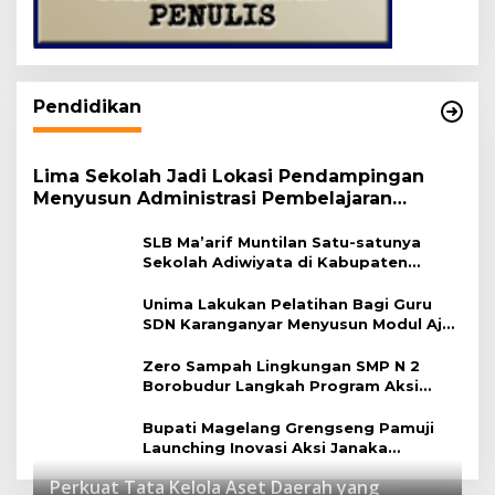
Pendidikan
Lima Sekolah Jadi Lokasi Pendampingan
Menyusun Administrasi Pembelajaran
Berbasis Lingkungan
SLB Ma’arif Muntilan Satu-satunya
Sekolah Adiwiyata di Kabupaten
Magelang
Unima Lakukan Pelatihan Bagi Guru
SDN Karanganyar Menyusun Modul Ajar
Berbasis Adiwiyata
Zero Sampah Lingkungan SMP N 2
Borobudur Langkah Program Aksi
Janaka
Bupati Magelang Grengseng Pamuji
Launching Inovasi Aksi Janaka
Program Sekolah Adiwiyata
Perkuat Tata Kelola Aset Daerah yang