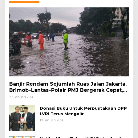
Banjir Rendam Sejumlah Ruas Jalan Jakarta,
Brimob–Lantas–Polair PMJ Bergerak Cepat,
Polri Siagakan 128.247 Personel Secara
23 Januari 2026
Nasional
Donasi Buku Untuk Perpustakaan DPP
LVRI Terus Mengalir
10 Januari 2026