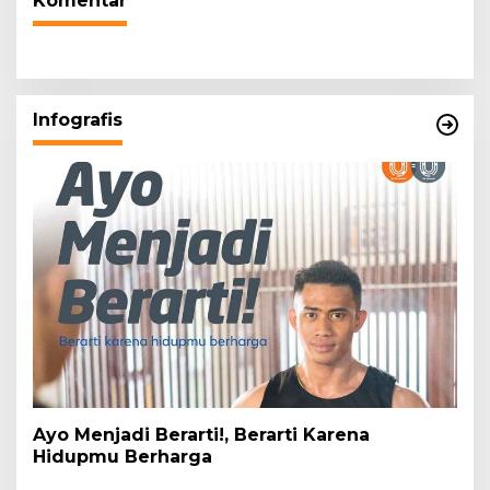
Komentar
Infografis
Ayo Menjadi Berarti!, Berarti Karena
Hidupmu Berharga