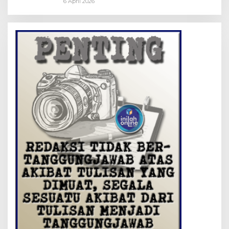
6 April 2026
Hatta