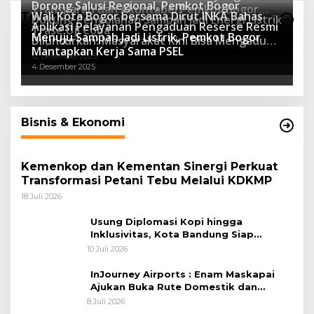
Dorong Salusi Regional, Pemkot Bogor
Transparan dan Akuntabel Pemkot Bogor
Wali Kota Bogor bersama Dirut INKA Bahas
Teknologi
Dukung Pengolahan Sampah Jadi Energi Listrik
Luncurkan SIMASDA
Aplikasi Pelayanan Pengaduan Reserse Resmi
8 Juli 2026
Trase Uji Coba
Menuju Sampah Jadi Listrik, Pemkot Bogor
8 April 2026
Diluncurkan: Masyarakat Kini Bisa Mengadu
7 Januari 2026
Mantapkan Kerja Sama PSEL
Lebih Cepat, Mudah, dan Terintegrasi
12 Desember 2025
4 Desember 2025
Bisnis & Ekonomi
Kemenkop dan Kementan Sinergi Perkuat
Transformasi Petani Tebu Melalui KDKMP
18 Juli 2026
Usung Diplomasi Kopi hingga
Inklusivitas, Kota Bandung Siap
Sambut 25 Duta Besar di Festival Asia
10 Juli 2026
Afrika 2026
InJourney Airports : Enam Maskapai
Ajukan Buka Rute Domestik dan
Internasional dari Bandara Husein
8 Juli 2026
Sastranegara