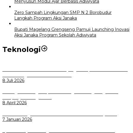
Menyusun Modul Ajar Berbasis Adiwiyata
Zero Sampah Lingkungan SMP N 2 Borobudur
Langkah Program Aksi Janaka
Bupati Magelang Grengseng Pamuji Launching Inovasi
Aksi Janaka Program Sekolah Adiwiyata
Teknologi
Perkuat Tata Kelola Aset Daerah yang Transparan dan Akuntabel
Pemkot Bogor Luncurkan SIMASDA
8 Juli 2026
Dorong Salusi Regional, Pemkot Bogor Dukung Pengolahan
Sampah Jadi Energi Listrik
8 April 2026
Wali Kota Bogor bersama Dirut INKA Bahas Trase Uji Coba
7 Januari 2026
Aplikasi Pelayanan Pengaduan Reserse Resmi Diluncurkan: