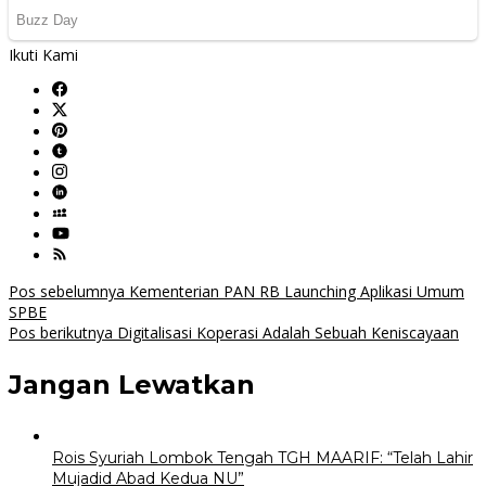
Ikuti Kami
Navigasi
Pos sebelumnya
Kementerian PAN RB Launching Aplikasi Umum
SPBE
pos
Pos berikutnya
Digitalisasi Koperasi Adalah Sebuah Keniscayaan
Jangan Lewatkan
Rois Syuriah Lombok Tengah TGH MAARIF: “Telah Lahir
Mujadid Abad Kedua NU”