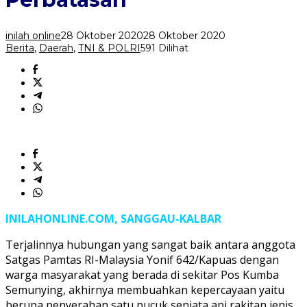
Warga
Perbatasan
inilah online
28 Oktober 2020
28 Oktober 2020
Berita
,
Daerah
,
TNI & POLRI
591 Dilihat
INILAHONLINE.COM, SANGGAU-KALBAR
Terjalinnya hubungan yang sangat baik antara anggota
Satgas Pamtas RI-Malaysia Yonif 642/Kapuas dengan
warga masyarakat yang berada di sekitar Pos Kumba
Semunying, akhirnya membuahkan kepercayaan yaitu
berupa penyerahan satu pucuk senjata api rakitan jenis