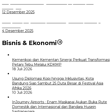
Masyarakat Kini Bisa Mengadu Lebih Cepat, Mudah, dan
Terintegrasi
12 Desember 2025
Menuju Sampah Jadi Listrik, Pemkot Bogor Mantapkan Kerja
Sama PSEL
4 Desember 2025
Bisnis & Ekonomi
Kemenkop dan Kementan Sinergi Perkuat Transformasi
Petani Tebu Melalui KDKMP
18 Juli 2026
Usung Diplomasi Kopi hingga Inklusivitas, Kota
Bandung Siap Sambut 25 Duta Besar di Festival Asia
Afrika 2026
10 Juli 2026
InJourney Airports : Enam Maskapai Ajukan Buka Rute
Domestik dan Internasional dari Bandara Husein
Sastranegara