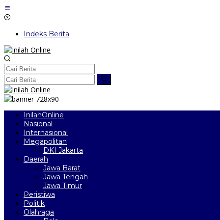
Lewati
ke
konten
Indeks Berita
InilahOnline
Nasional
Internasional
Megapolitan
DKI Jakarta
Daerah
Jawa Barat
Jawa Tengah
Jawa Timur
Peristiwa
Politik
Olahraga