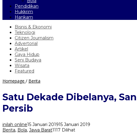
Bola
Pendidikan
Hukkrim
Hankam
Bisnis & Ekonomi
Teknologi
Citizen Journalism
Advertorial
Artikel
Gaya Hidup
Seni Budaya
Wisata
Featured
Satu
Homepage
/
Berita
Dekade
Dibelanya,
Satu Dekade Dibelanya, San
Sang
Legenda
Persib
'Lord
Atep'
Akhirnya
inilah online
15 Januari 2019
15 Januari 2019
Harus
Berita
,
Bola
,
Jawa Barat
1117 Dilihat
Pamit