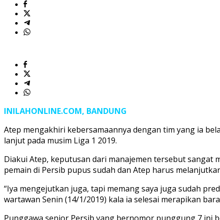
Tinggalkan
Persib
INILAHONLINE.COM, BANDUNG
Atep mengakhiri kebersamaannya dengan tim yang ia be
lanjut pada musim Liga 1 2019.
Diakui Atep, keputusan dari manajemen tersebut sangat m
pemain di Persib pupus sudah dan Atep harus melanjutkan
“Iya mengejutkan juga, tapi memang saya juga sudah predi
wartawan Senin (14/1/2019) kala ia selesai merapikan bara
Punggawa senior Persib yang bernomor punggung 7 ini be