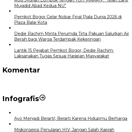
Rois Syuriah Lombok Tengah TGH MAARIF: “Telah Lahir
Mujadid Abad Kedua NU”
Pemkot Bogor Gelar Nobar Final Piala Dunia 2026 di
Plaza Balai Kota
Dedie Rachim Minta Perumda Tirta Pakuan Salurkan Air
Bersih bagi Warga Terdampak Kekeringan
Lantik 15 Pejabat Pemkot Bogor, Dedie Rachim:
Laksanakan Tugas Sesuai Harapan Masyarakat
Komentar
Infografis
Ayo Menjadi Berarti!, Berarti Karena Hidupmu Berharga
Miskonsepsi Penularan HIV, Jangan Salah Kaprah