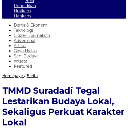
Bola
Pendidikan
Hukkrim
Hankam
Bisnis & Ekonomi
Teknologi
Citizen Journalism
Advertorial
Artikel
Gaya Hidup
Seni Budaya
Wisata
Featured
TMMD
Homepage
/
Berita
Suradadi
Tegal
TMMD Suradadi Tegal
Lestarikan
Budaya
Lestarikan Budaya Lokal,
Lokal,
Sekaligus
Sekaligus Perkuat Karakter
Perkuat
Karakter
Lokal
Lokal