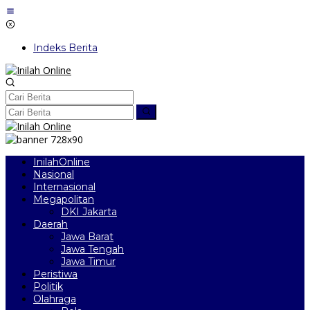
Lewati
ke
konten
Indeks Berita
InilahOnline
Nasional
Internasional
Megapolitan
DKI Jakarta
Daerah
Jawa Barat
Jawa Tengah
Jawa Timur
Peristiwa
Politik
Olahraga