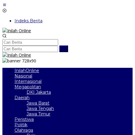
Lewati
ke
konten
Indeks Berita
InilahOnline
Nasional
Internasional
Megapolitan
DKI Jakarta
Daerah
Jawa Barat
Jawa Tengah
Jawa Timur
Peristiwa
Politik
Olahraga