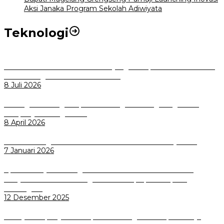
Aksi Janaka Program Sekolah Adiwiyata
Teknologi
Perkuat Tata Kelola Aset Daerah yang Transparan dan Akuntabel
Pemkot Bogor Luncurkan SIMASDA
8 Juli 2026
Dorong Salusi Regional, Pemkot Bogor Dukung Pengolahan
Sampah Jadi Energi Listrik
8 April 2026
Wali Kota Bogor bersama Dirut INKA Bahas Trase Uji Coba
7 Januari 2026
Aplikasi Pelayanan Pengaduan Reserse Resmi Diluncurkan:
Masyarakat Kini Bisa Mengadu Lebih Cepat, Mudah, dan
Terintegrasi
12 Desember 2025
Menuju Sampah Jadi Listrik, Pemkot Bogor Mantapkan Kerja