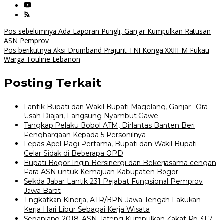
Navigasi
Pos sebelumnya
Ada Laporan Pungli, Ganjar Kumpulkan Ratusan
ASN Pemprov
pos
Pos berikutnya
Aksi Drumband Prajurit TNI Konga XXIII-M Pukau
Warga Touline Lebanon
Posting Terkait
Lantik Bupati dan Wakil Bupati Magelang, Ganjar : Ora
Usah Diajari, Langsung Nyambut Gawe
Tangkap Pelaku Bobol ATM, Dirlantas Banten Beri
Penghargaan Kepada 5 Personilnya
Lepas Apel Pagi Pertama, Bupati dan Wakil Bupati
Gelar Sidak di Beberapa OPD
Bupati Bogor Ingin Bersinergi dan Bekerjasama dengan
Para ASN untuk Kemajuan Kabupaten Bogor
Sekda Jabar Lantik 231 Pejabat Fungsional Pemprov
Jawa Barat
Tingkatkan Kinerja, ATR/BPN Jawa Tengah Lakukan
Kerja Hari Libur Sebagai Kerja Wisata
Sepanjang 2018, ASN Jateng Kumpulkan Zakat Rp 31,7