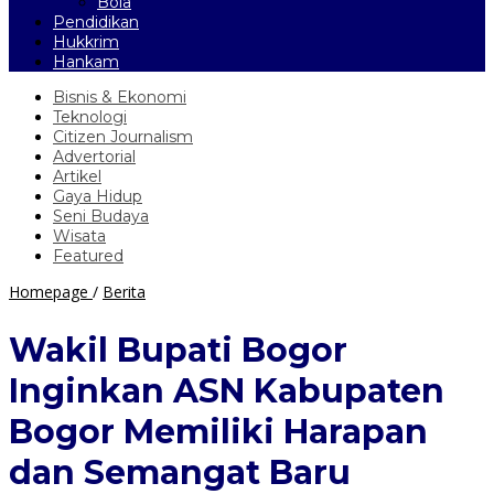
Bola
Pendidikan
Hukkrim
Hankam
Bisnis & Ekonomi
Teknologi
Citizen Journalism
Advertorial
Artikel
Gaya Hidup
Seni Budaya
Wisata
Featured
Wakil
Homepage
/
Berita
Bupati
Bogor
Wakil Bupati Bogor
Inginkan
ASN
Inginkan ASN Kabupaten
Kabupaten
Bogor
Bogor Memiliki Harapan
Memiliki
Harapan
dan Semangat Baru
dan