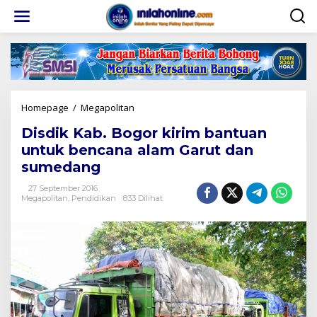
Lewati
ke
konten
Disdik
Homepage
/
Megapolitan
Kab.
Disdik Kab. Bogor kirim bantuan
Bogor
kirim
untuk bencana alam Garut dan
bantuan
sumedang
untuk
bencana
27 September 2016
alam
Megapolitan
,
Pendidikan
833 Dilihat
Garut
dan
sumedang