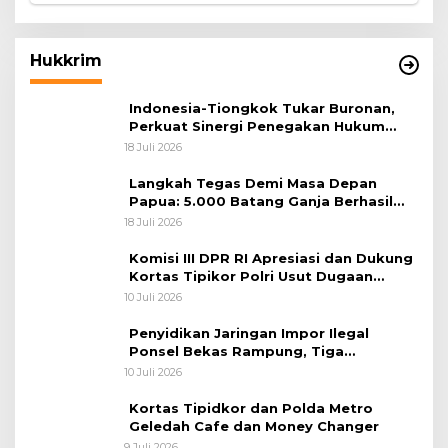
Hukkrim
Indonesia-Tiongkok Tukar Buronan,
Perkuat Sinergi Penegakan Hukum
Lintas Negara
18 Juli 2026
Langkah Tegas Demi Masa Depan
Papua: 5.000 Batang Ganja Berhasil
Diungkap Koops TNI Habema
18 Juli 2026
Komisi III DPR RI Apresiasi dan Dukung
Kortas Tipikor Polri Usut Dugaan
Korupsi Batu Bara
10 Juli 2026
Penyidikan Jaringan Impor Ilegal
Ponsel Bekas Rampung, Tiga
Tersangka Sudah P-21 dan Satu Buron
10 Juli 2026
Kortas Tipidkor dan Polda Metro
Geledah Cafe dan Money Changer
9 Juli 2026