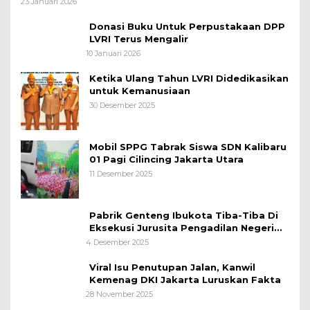
23 Januari 2026
Nasional
Donasi Buku Untuk Perpustakaan DPP
LVRI Terus Mengalir
10 Januari 2026
Ketika Ulang Tahun LVRI Didedikasikan
untuk Kemanusiaan
30 Desember 2025
Mobil SPPG Tabrak Siswa SDN Kalibaru
01 Pagi Cilincing Jakarta Utara
11 Desember 2025
Pabrik Genteng Ibukota Tiba-Tiba Di
Eksekusi Jurusita Pengadilan Negeri
Tangerang, Diduga Cacat Hukum Sejak
4 Desember 2025
Awal
Viral Isu Penutupan Jalan, Kanwil
Kemenag DKI Jakarta Luruskan Fakta
28 November 2025