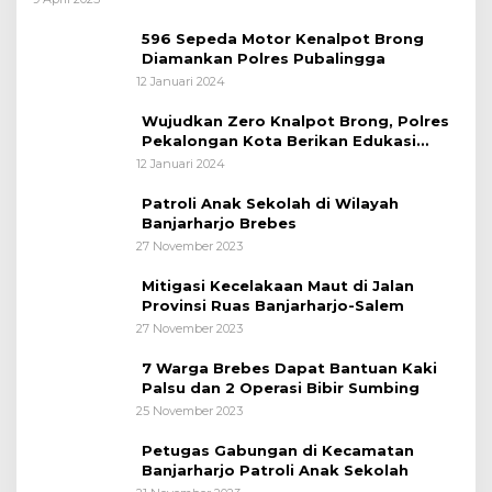
596 Sepeda Motor Kenalpot Brong
Diamankan Polres Pubalingga
12 Januari 2024
Wujudkan Zero Knalpot Brong, Polres
Pekalongan Kota Berikan Edukasi
Kepada Pelajar
12 Januari 2024
Patroli Anak Sekolah di Wilayah
Banjarharjo Brebes
27 November 2023
Mitigasi Kecelakaan Maut di Jalan
Provinsi Ruas Banjarharjo-Salem
27 November 2023
7 Warga Brebes Dapat Bantuan Kaki
Palsu dan 2 Operasi Bibir Sumbing
25 November 2023
Petugas Gabungan di Kecamatan
Banjarharjo Patroli Anak Sekolah