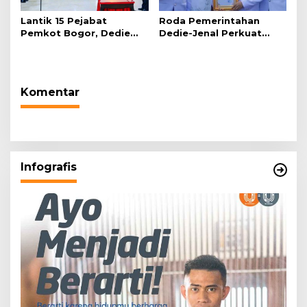
Lantik 15 Pejabat
Roda Pemerintahan
Pemkot Bogor, Dedie
Dedie-Jenal Perkuat
Rachim: Laksanakan
Kebijakan Lingkungan
Tugas Sesuai Harapan
Hidup dari Hulu hingga
Masyarakat
Hilir
Komentar
Infografis