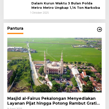
Dalam Kurun Waktu 3 Bulan Polda
Metro Metro Ungkap 1,14 Ton Narkoba
1 Oktober 2025
Pantura
Masjid al-Fairus Pekalongan Menyediakan
Layanan Pijat hingga Potong Rambut Gratis
bagi Pemudik Lebaran 2025
9 April 2025