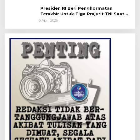
Presiden RI Beri Penghormatan
Terakhir Untuk Tiga Prajurit TNI Saat
Persemayaman di Bandara Soekarno-
6 April 2026
Hatta