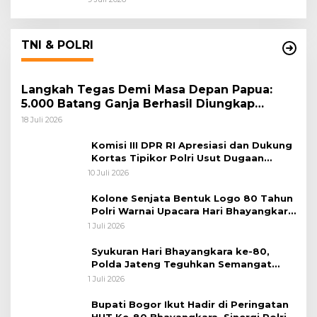
TNI & POLRI
Langkah Tegas Demi Masa Depan Papua:
5.000 Batang Ganja Berhasil Diungkap
Koops TNI Habema
18 Juli 2026
Komisi III DPR RI Apresiasi dan Dukung
Kortas Tipikor Polri Usut Dugaan
Korupsi Batu Bara
10 Juli 2026
Kolone Senjata Bentuk Logo 80 Tahun
Polri Warnai Upacara Hari Bhayangkara
ke-80
1 Juli 2026
Syukuran Hari Bhayangkara ke-80,
Polda Jateng Teguhkan Semangat
Pengabdian dan Pererat Kebersamaan
1 Juli 2026
Bupati Bogor Ikut Hadir di Peringatan
HUT Ke-80 Bhayangkara, Sinergi Polri