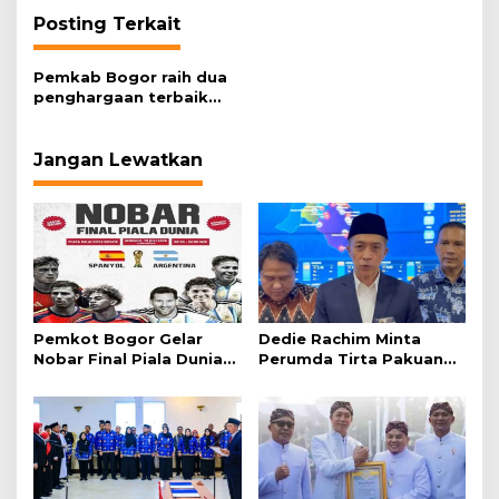
Posting Terkait
Pemkab Bogor raih dua
penghargaan terbaik
bidang pendidikan
Jangan Lewatkan
Pemkot Bogor Gelar
Dedie Rachim Minta
Nobar Final Piala Dunia
Perumda Tirta Pakuan
2026 di Plaza Balai Kota
Salurkan Air Bersih bagi
Warga Terdampak
Kekeringan