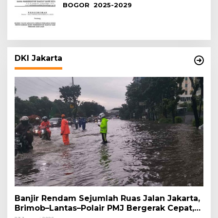
BOGOR 2025-2029
DKI Jakarta
Banjir Rendam Sejumlah Ruas Jalan Jakarta,
Brimob–Lantas–Polair PMJ Bergerak Cepat,
Polri Siagakan 128.247 Personel Secara