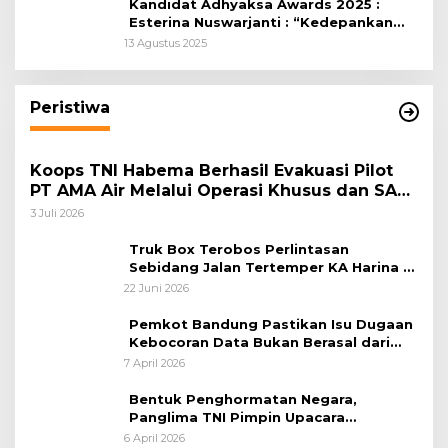
Kandidat Adhyaksa Awards 2025 :
Esterina Nuswarjanti : “Kedepankan
Keadilan Restoratif Wujudkan
13 Agustus 2025
Masyarakat Harmonis”
Peristiwa
Koops TNI Habema Berhasil Evakuasi Pilot
PT AMA Air Melalui Operasi Khusus dan SAR
Taktis
3 Juli 2026
Truk Box Terobos Perlintasan
Sebidang Jalan Tertemper KA Harina di
Jalan Stasiun Poncol-Jrakah Semarang
22 Juni 2026
Pemkot Bandung Pastikan Isu Dugaan
Kebocoran Data Bukan Berasal dari
Server Disdukcapil
7 April 2026
Bentuk Penghormatan Negara,
Panglima TNI Pimpin Upacara
Pemakaman Militer
6 April 2026