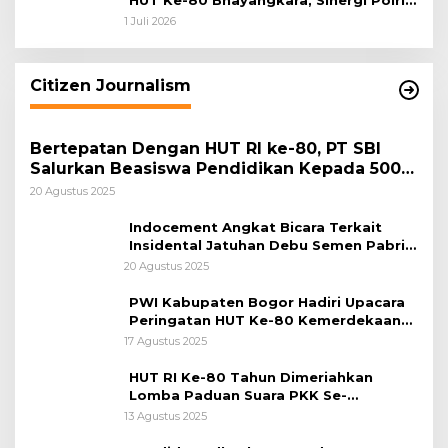
dan Pemkab Bogor Jadi Kunci Menjaga
1 Juli 2026
Keamanan Daerah
Citizen Journalism
Bertepatan Dengan HUT RI ke-80, PT SBI
Salurkan Beasiswa Pendidikan Kepada 500
Pelajar
20 Agustus 2025
Indocement Angkat Bicara Terkait
Insidental Jatuhan Debu Semen Pabrik
Citeureup
20 Agustus 2025
PWI Kabupaten Bogor Hadiri Upacara
Peringatan HUT Ke-80 Kemerdekaan
RI, di Lapangan Tegar Beriman
17 Agustus 2025
HUT RI Ke-80 Tahun Dimeriahkan
Lomba Paduan Suara PKK Se-
Kabupaten Bogor
13 Agustus 2025