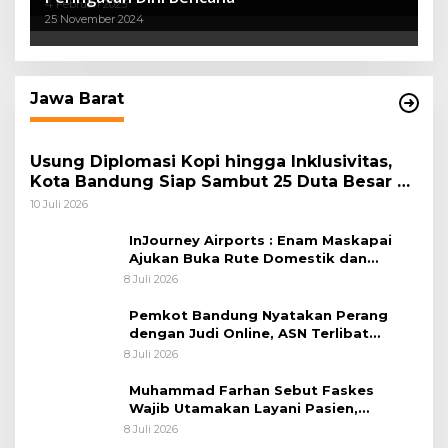
4 Februari 2025
25 November 2024
Jawa Barat
Usung Diplomasi Kopi hingga Inklusivitas,
Kota Bandung Siap Sambut 25 Duta Besar di
Festival Asia Afrika 2026
10 Juli 2026
InJourney Airports : Enam Maskapai
Ajukan Buka Rute Domestik dan
Internasional dari Bandara Husein
8 Juli 2026
Sastranegara
Pemkot Bandung Nyatakan Perang
dengan Judi Online, ASN Terlibat
Terancam Dipecat Tidak Hormat
8 Juli 2026
Muhammad Farhan Sebut Faskes
Wajib Utamakan Layani Pasien,
Penolakan akan Berujung Sanksi Tegas
8 Juli 2026