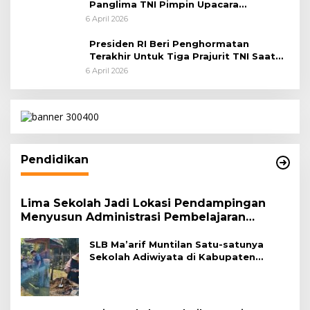
Panglima TNI Pimpin Upacara
Pemakaman Militer
6 April 2026
Presiden RI Beri Penghormatan
Terakhir Untuk Tiga Prajurit TNI Saat
Persemayaman di Bandara Soekarno-
6 April 2026
Hatta
Pendidikan
Lima Sekolah Jadi Lokasi Pendampingan
Menyusun Administrasi Pembelajaran
Berbasis Lingkungan
SLB Ma’arif Muntilan Satu-satunya
Sekolah Adiwiyata di Kabupaten
Magelang