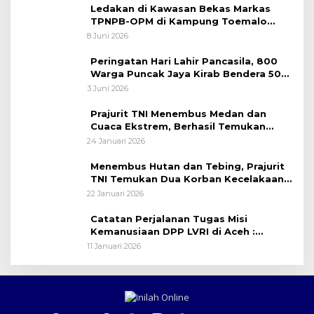
Ledakan di Kawasan Bekas Markas
TPNPB-OPM di Kampung Toemalo
Tewaskan Satu Warga
8 Juni 2026
Peringatan Hari Lahir Pancasila, 800
Warga Puncak Jaya Kirab Bendera 50
Meter
3 Juni 2026
Prajurit TNI Menembus Medan dan
Cuaca Ekstrem, Berhasil Temukan
Seluruh Korban Pesawat ATR 42-500
24 Januari 2026
Menembus Hutan dan Tebing, Prajurit
TNI Temukan Dua Korban Kecelakaan
Pesawat ATR 42-500 di Gunung
22 Januari 2026
Bulusaraung
Catatan Perjalanan Tugas Misi
Kemanusiaan DPP LVRI di Aceh :
ZIARAH DI MAKAM SYUHADA LAPAN
11 Januari 2026
ACEH