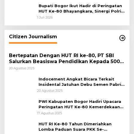
Bupati Bogor Ikut Hadir di Peringatan
HUT Ke-80 Bhayangkara, Sinergi Polri
dan Pemkab Bogor Jadi Kunci Menjaga
1 Juli 2026
Keamanan Daerah
Citizen Journalism
Bertepatan Dengan HUT RI ke-80, PT SBI
Salurkan Beasiswa Pendidikan Kepada 500
Pelajar
20 Agustus 2025
Indocement Angkat Bicara Terkait
Insidental Jatuhan Debu Semen Pabrik
Citeureup
20 Agustus 2025
PWI Kabupaten Bogor Hadiri Upacara
Peringatan HUT Ke-80 Kemerdekaan
RI, di Lapangan Tegar Beriman
17 Agustus 2025
HUT RI Ke-80 Tahun Dimeriahkan
Lomba Paduan Suara PKK Se-