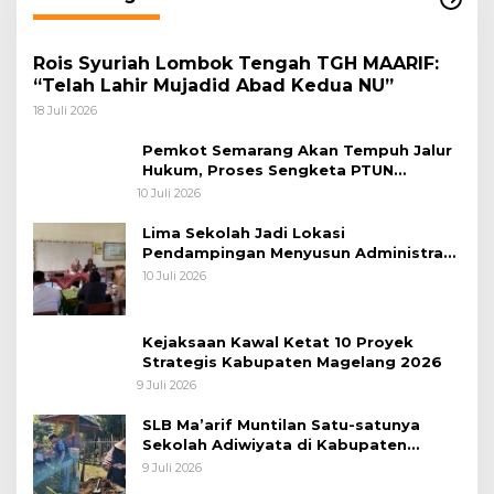
Rois Syuriah Lombok Tengah TGH MAARIF:
“Telah Lahir Mujadid Abad Kedua NU”
18 Juli 2026
Pemkot Semarang Akan Tempuh Jalur
Hukum, Proses Sengketa PTUN
Pemberhentian Direksi PDAM Tirta
10 Juli 2026
Moedal
Lima Sekolah Jadi Lokasi
Pendampingan Menyusun Administrasi
Pembelajaran Berbasis Lingkungan
10 Juli 2026
Kejaksaan Kawal Ketat 10 Proyek
Strategis Kabupaten Magelang 2026
9 Juli 2026
SLB Ma’arif Muntilan Satu-satunya
Sekolah Adiwiyata di Kabupaten
Magelang
9 Juli 2026