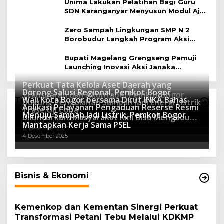
Unima Lakukan Pelatihan Bagi Guru
SDN Karanganyar Menyusun Modul Ajar
Berbasis Adiwiyata
Zero Sampah Lingkungan SMP N 2
Borobudur Langkah Program Aksi
Janaka
Bupati Magelang Grengseng Pamuji
Launching Inovasi Aksi Janaka
Program Sekolah Adiwiyata
Perkuat Tata Kelola Aset Daerah yang
Dorong Salusi Regional, Pemkot Bogor
Transparan dan Akuntabel Pemkot Bogor
Wali Kota Bogor bersama Dirut INKA Bahas
Teknologi
Dukung Pengolahan Sampah Jadi Energi Listrik
Luncurkan SIMASDA
Aplikasi Pelayanan Pengaduan Reserse Resmi
8 Juli 2026
Trase Uji Coba
Menuju Sampah Jadi Listrik, Pemkot Bogor
8 April 2026
Diluncurkan: Masyarakat Kini Bisa Mengadu
7 Januari 2026
Mantapkan Kerja Sama PSEL
Lebih Cepat, Mudah, dan Terintegrasi
12 Desember 2025
4 Desember 2025
Bisnis & Ekonomi
Kemenkop dan Kementan Sinergi Perkuat
Transformasi Petani Tebu Melalui KDKMP