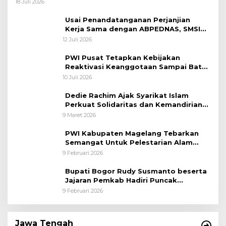
18 Juli 2026
Usai Penandatanganan Perjanjian
Kerja Sama dengan ABPEDNAS, SMSI
Bergerak Bentuk Pokja News Room
12 Juli 2026
Jaga Desa Dimulai dari Propinsi Bali
PWI Pusat Tetapkan Kebijakan
Reaktivasi Keanggotaan Sampai Batas
31 Desember 2026
10 Juli 2026
Dedie Rachim Ajak Syarikat Islam
Perkuat Solidaritas dan Kemandirian
Ekonomi
9 Maret 2026
PWI Kabupaten Magelang Tebarkan
Semangat Untuk Pelestarian Alam
Melalui Tanam Pohon dan Melepas
9 Februari 2026
Burung
Bupati Bogor Rudy Susmanto beserta
Jajaran Pemkab Hadiri Puncak
Peringatan HPN 2026 di Graha
9 Februari 2026
Wartawan Cibinong
Jawa Tengah