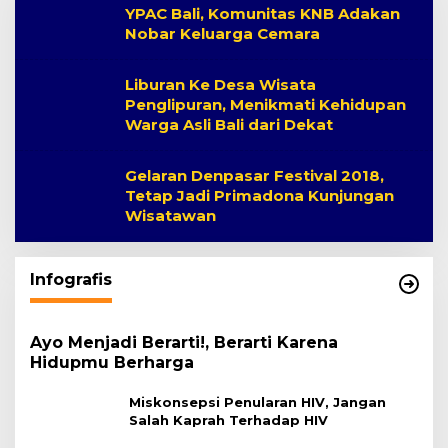
YPAC Bali, Komunitas KNB Adakan
Nobar Keluarga Cemara
Liburan Ke Desa Wisata
Penglipuran, Menikmati Kehidupan
Warga Asli Bali dari Dekat
Gelaran Denpasar Festival 2018,
Tetap Jadi Primadona Kunjungan
Wisatawan
Infografis
Ayo Menjadi Berarti!, Berarti Karena
Hidupmu Berharga
Miskonsepsi Penularan HIV, Jangan
Salah Kaprah Terhadap HIV