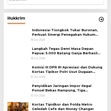
Hukkrim
Indonesia-Tiongkok Tukar Buronan,
Perkuat Sinergi Penegakan Hukum
Lintas Negara
18 Juli 2026
Langkah Tegas Demi Masa Depan
Papua: 5.000 Batang Ganja Berhasil
Diungkap Koops TNI Habema
18 Juli 2026
Komisi III DPR RI Apresiasi dan Dukung
Kortas Tipikor Polri Usut Dugaan
Korupsi Batu Bara
10 Juli 2026
Penyidikan Jaringan Impor Ilegal
Ponsel Bekas Rampung, Tiga
Tersangka Sudah P-21 dan Satu Buron
10 Juli 2026
Kortas Tipidkor dan Polda Metro
Geledah Cafe dan Money Changer