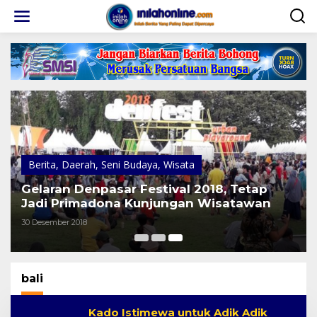
Lewati
ke
konten
Berita
,
Daerah
,
Seni Budaya
,
Wisata
Gelaran Denpasar Festival 2018, Tetap
Jadi Primadona Kunjungan Wisatawan
30 Desember 2018
bali
Kado Istimewa untuk Adik Adik