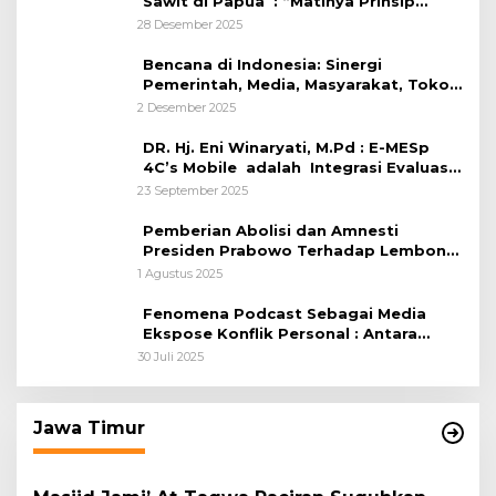
Sawit di Papua : “Matinya Prinsip
“political responsibility” dan Amnesia
28 Desember 2025
Ekologis
Bencana di Indonesia: Sinergi
Pemerintah, Media, Masyarakat, Tokoh
Agama, Tenaga Kesehatan, dan
2 Desember 2025
Netizen
DR. Hj. Eni Winaryati, M.Pd : E-MESp
4C’s Mobile adalah Integrasi Evaluasi-
Supervisi Berbasis 4C’s Untuk
23 September 2025
Penguatan Kebijakan
Pemberian Abolisi dan Amnesti
Presiden Prabowo Terhadap Lembong
dan Hasto Adalah Keputusan Bijak,
1 Agustus 2025
Meski Bukan Sesuatu Yang Sempurna
Fenomena Podcast Sebagai Media
Ekspose Konflik Personal : Antara
Kebebasan Berekspresi dan Etika
30 Juli 2025
Komunikasi Publik
Jawa Timur