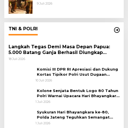
9 Juli 2026
TNI & POLRI
Langkah Tegas Demi Masa Depan Papua:
5.000 Batang Ganja Berhasil Diungkap
Koops TNI Habema
18 Juli 2026
Komisi III DPR RI Apresiasi dan Dukung
Kortas Tipikor Polri Usut Dugaan
Korupsi Batu Bara
10 Juli 2026
Kolone Senjata Bentuk Logo 80 Tahun
Polri Warnai Upacara Hari Bhayangkara
ke-80
1 Juli 2026
Syukuran Hari Bhayangkara ke-80,
Polda Jateng Teguhkan Semangat
Pengabdian dan Pererat Kebersamaan
1 Juli 2026