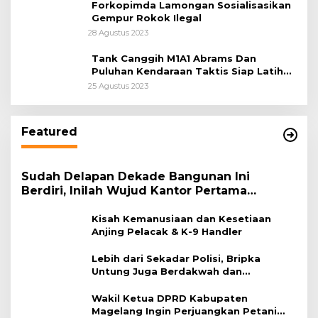
Forkopimda Lamongan Sosialisasikan
Gempur Rokok Ilegal
28 Agustus 2023
Tank Canggih M1A1 Abrams Dan
Puluhan Kendaraan Taktis Siap Latihan
Super Garuda Shield
25 Agustus 2023
Featured
Sudah Delapan Dekade Bangunan Ini
Berdiri, Inilah Wujud Kantor Pertama
Kementerian Agama
Kisah Kemanusiaan dan Kesetiaan
Anjing Pelacak & K-9 Handler
Lebih dari Sekadar Polisi, Bripka
Untung Juga Berdakwah dan
Membantu Pengobatan Warga
Wakil Ketua DPRD Kabupaten
Magelang Ingin Perjuangkan Petani