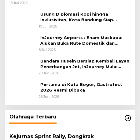
18 Juli 2026
Usung Diplomasi Kopi hingga
Inklusivitas, Kota Bandung Siap
Sambut 25 Duta Besar di Festival Asia
10 Juli 2026
Afrika 2026
InJourney Airports : Enam Maskapai
Ajukan Buka Rute Domestik dan
Internasional dari Bandara Husein
8 Juli 2026
Sastranegara
Bandara Husein Bersiap Kembali Layani
Penerbangan Jet, InJourney Mulai
Tahap Optimalisasi
28 Juni 2026
Pertama di Kota Bogor, Gastrofest
2026 Resmi Dibuka
28 Juni 2026
Olahraga Terbaru
Kejurnas Sprint Rally, Dongkrak