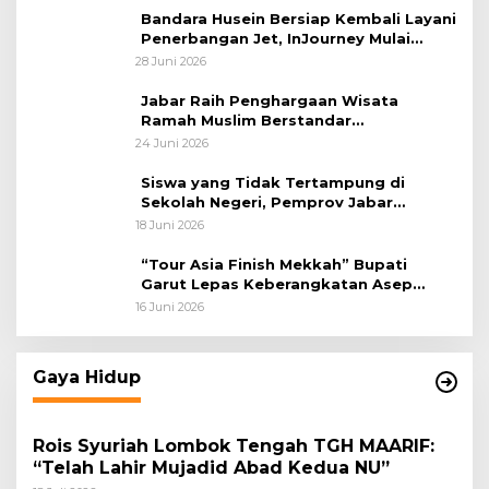
Bandara Husein Bersiap Kembali Layani
Penerbangan Jet, InJourney Mulai
Tahap Optimalisasi
28 Juni 2026
Jabar Raih Penghargaan Wisata
Ramah Muslim Berstandar
Internasional
24 Juni 2026
Siswa yang Tidak Tertampung di
Sekolah Negeri, Pemprov Jabar
Siapkan Bantuan Dana Pendidikan
18 Juni 2026
untuk Sekolah Swasta
“Tour Asia Finish Mekkah” Bupati
Garut Lepas Keberangkatan Asep
Akung
16 Juni 2026
Gaya Hidup
Rois Syuriah Lombok Tengah TGH MAARIF:
“Telah Lahir Mujadid Abad Kedua NU”