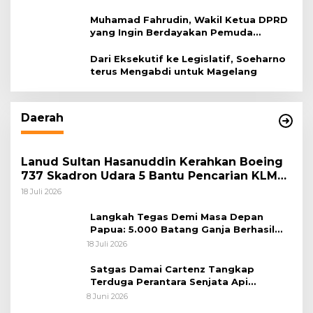
dan Peternak
Muhamad Fahrudin, Wakil Ketua DPRD
yang Ingin Berdayakan Pemuda
Magelang
Dari Eksekutif ke Legislatif, Soeharno
terus Mengabdi untuk Magelang
Daerah
Lanud Sultan Hasanuddin Kerahkan Boeing
737 Skadron Udara 5 Bantu Pencarian KLM
Nurul Salsa di Perairan Selayar
18 Juli 2026
Langkah Tegas Demi Masa Depan
Papua: 5.000 Batang Ganja Berhasil
Diungkap Koops TNI Habema
18 Juli 2026
Satgas Damai Cartenz Tangkap
Terduga Perantara Senjata Api
Jaringan KKB di Sarmi
8 Juni 2026