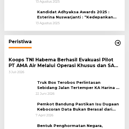
Kabupaten Bogor
13 Agustus 2025
Kandidat Adhyaksa Awards 2025 :
Esterina Nuswarjanti : “Kedepankan
Keadilan Restoratif Wujudkan
13 Agustus 2025
Masyarakat Harmonis”
Peristiwa
Koops TNI Habema Berhasil Evakuasi Pilot
PT AMA Air Melalui Operasi Khusus dan SAR
Taktis
3 Juli 2026
Truk Box Terobos Perlintasan
Sebidang Jalan Tertemper KA Harina di
Jalan Stasiun Poncol-Jrakah Semarang
22 Juni 2026
Pemkot Bandung Pastikan Isu Dugaan
Kebocoran Data Bukan Berasal dari
Server Disdukcapil
7 April 2026
Bentuk Penghormatan Negara,