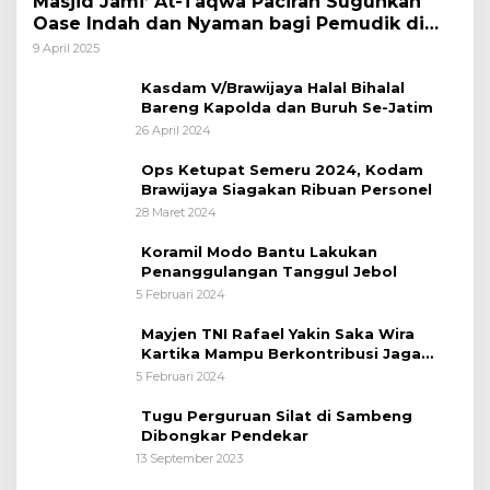
Masjid Jami’ At-Taqwa Paciran Suguhkan
Oase Indah dan Nyaman bagi Pemudik di
Jalur Pantura
9 April 2025
Kasdam V/Brawijaya Halal Bihalal
Bareng Kapolda dan Buruh Se-Jatim
26 April 2024
Ops Ketupat Semeru 2024, Kodam
Brawijaya Siagakan Ribuan Personel
28 Maret 2024
Koramil Modo Bantu Lakukan
Penanggulangan Tanggul Jebol
5 Februari 2024
Mayjen TNI Rafael Yakin Saka Wira
Kartika Mampu Berkontribusi Jaga
Kelestarian Alam
5 Februari 2024
Tugu Perguruan Silat di Sambeng
Dibongkar Pendekar
13 September 2023