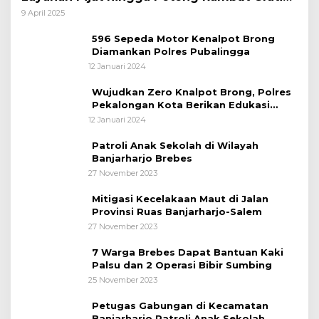
bagi Pemudik Lebaran 2025
9 April 2025
596 Sepeda Motor Kenalpot Brong
Diamankan Polres Pubalingga
12 Januari 2024
Wujudkan Zero Knalpot Brong, Polres
Pekalongan Kota Berikan Edukasi
Kepada Pelajar
12 Januari 2024
Patroli Anak Sekolah di Wilayah
Banjarharjo Brebes
27 November 2023
Mitigasi Kecelakaan Maut di Jalan
Provinsi Ruas Banjarharjo-Salem
27 November 2023
7 Warga Brebes Dapat Bantuan Kaki
Palsu dan 2 Operasi Bibir Sumbing
25 November 2023
Petugas Gabungan di Kecamatan
Banjarharjo Patroli Anak Sekolah