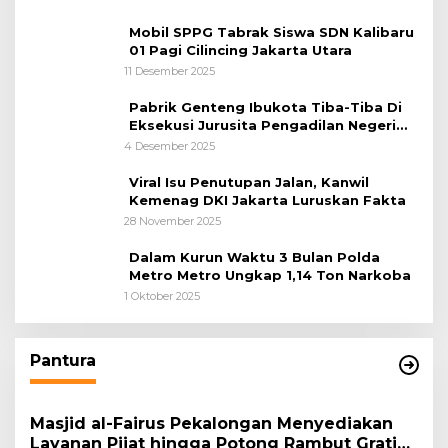
Mobil SPPG Tabrak Siswa SDN Kalibaru
01 Pagi Cilincing Jakarta Utara
11 Desember 2025
Pabrik Genteng Ibukota Tiba-Tiba Di
Eksekusi Jurusita Pengadilan Negeri
Tangerang, Diduga Cacat Hukum Sejak
4 Desember 2025
Awal
Viral Isu Penutupan Jalan, Kanwil
Kemenag DKI Jakarta Luruskan Fakta
28 November 2025
Dalam Kurun Waktu 3 Bulan Polda
Metro Metro Ungkap 1,14 Ton Narkoba
1 Oktober 2025
Pantura
Masjid al-Fairus Pekalongan Menyediakan
Layanan Pijat hingga Potong Rambut Gratis