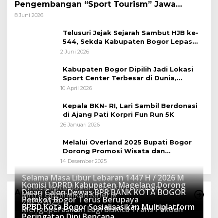
Pengembangan “Sport Tourism” Jawa
Tengah
8 Juni 2026
Telusuri Jejak Sejarah Sambut HJB ke-
544, Sekda Kabupaten Bogor Lepas
Gowes Napak Tilas Bogor
2 Juni 2026
Kabupaten Bogor Dipilih Jadi Lokasi
Sport Center Terbesar di Dunia,
Peluang Tingkatkan Pertumbuhan
10 April 2026
Ekonomi Baru
Kepala BKN- RI, Lari Sambil Berdonasi
di Ajang Pati Korpri Fun Run 5K
26 Januari 2026
Melalui Overland 2025 Bupati Bogor
Dorong Promosi Wisata dan
Pelestarian Alam
14 Desember 2025
Selama Masa Libur Lebaran 1447 H / 2026 M
Komisi I DPRD Kabupaten Magelang Dorong
Dinkes Kota Bogor Siagakan Layanan
Dicari Calon Dewas BPR BANK KOTA BOGOR
Advertorial
Mitra Optimalkan Kinerja
Kesehatan
Pemkot Bogor Terus Berupaya
16 Maret 2026
2025-2029
BPBD Kota Bogor Sosialisasikan Multiplatform
27 Mei 2025
Mengoperasikan Lagi Biskita Trans Pakuan
15 April 2025
Peringatan Dini Bencana