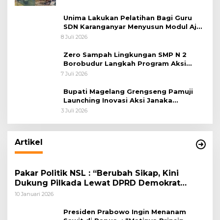
Unima Lakukan Pelatihan Bagi Guru
SDN Karanganyar Menyusun Modul Ajar
Berbasis Adiwiyata
8 Juli 2026
Zero Sampah Lingkungan SMP N 2
Borobudur Langkah Program Aksi
Janaka
7 Juli 2026
Bupati Magelang Grengseng Pamuji
Launching Inovasi Aksi Janaka
Program Sekolah Adiwiyata
3 Juli 2026
Artikel
Pakar Politik NSL : “Berubah Sikap, Kini
Dukung Pilkada Lewat DPRD Demokrat
Memainkan Startegi Bluffing Untuk
10 Januari 2026
Menaikkan Nilai Tawar”
Presiden Prabowo Ingin Menanam