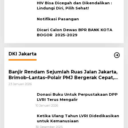
HIV Bisa Dicegah dan Dikendalikan :
Lindungi Diri, Pilih Sehat!
Notifikasi Pasangan
Dicari Calon Dewas BPR BANK KOTA
BOGOR 2025-2029
DKI Jakarta
Banjir Rendam Sejumlah Ruas Jalan Jakarta,
Brimob–Lantas–Polair PMJ Bergerak Cepat,
Polri Siagakan 128.247 Personel Secara
23 Januari 2026
Nasional
Donasi Buku Untuk Perpustakaan DPP
LVRI Terus Mengalir
10 Januari 2026
Ketika Ulang Tahun LVRI Didedikasikan
untuk Kemanusiaan
30 Desember 2025