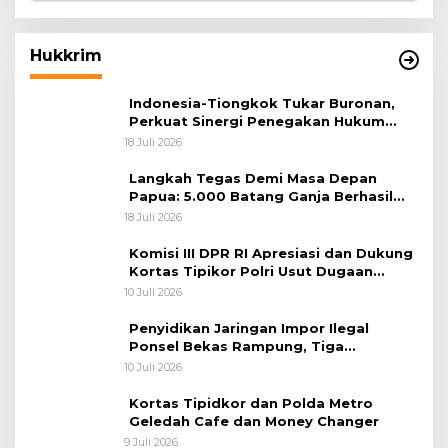
Hukkrim
Indonesia-Tiongkok Tukar Buronan,
Perkuat Sinergi Penegakan Hukum
Lintas Negara
18 Juli 2026
Langkah Tegas Demi Masa Depan
Papua: 5.000 Batang Ganja Berhasil
Diungkap Koops TNI Habema
18 Juli 2026
Komisi III DPR RI Apresiasi dan Dukung
Kortas Tipikor Polri Usut Dugaan
Korupsi Batu Bara
10 Juli 2026
Penyidikan Jaringan Impor Ilegal
Ponsel Bekas Rampung, Tiga
Tersangka Sudah P-21 dan Satu Buron
10 Juli 2026
Kortas Tipidkor dan Polda Metro
Geledah Cafe dan Money Changer
9 Juli 2026