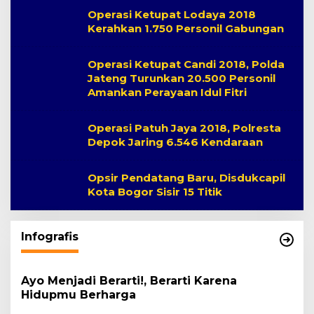
Operasi Ketupat Lodaya 2018
Kerahkan 1.750 Personil Gabungan
Operasi Ketupat Candi 2018, Polda
Jateng Turunkan 20.500 Personil
Amankan Perayaan Idul Fitri
Operasi Patuh Jaya 2018, Polresta
Depok Jaring 6.546 Kendaraan
Opsir Pendatang Baru, Disdukcapil
Kota Bogor Sisir 15 Titik
Infografis
Ayo Menjadi Berarti!, Berarti Karena
Hidupmu Berharga