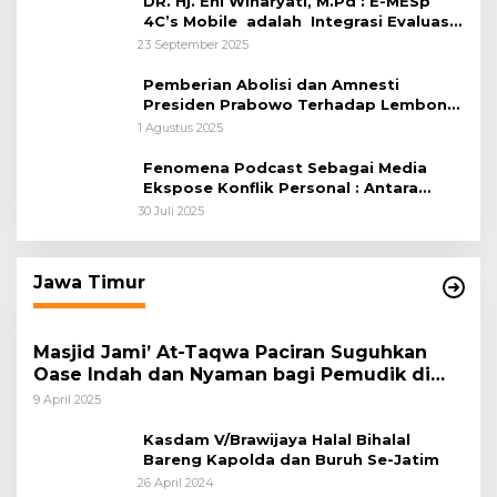
DR. Hj. Eni Winaryati, M.Pd : E-MESp
4C’s Mobile adalah Integrasi Evaluasi-
Supervisi Berbasis 4C’s Untuk
23 September 2025
Penguatan Kebijakan
Pemberian Abolisi dan Amnesti
Presiden Prabowo Terhadap Lembong
dan Hasto Adalah Keputusan Bijak,
1 Agustus 2025
Meski Bukan Sesuatu Yang Sempurna
Fenomena Podcast Sebagai Media
Ekspose Konflik Personal : Antara
Kebebasan Berekspresi dan Etika
30 Juli 2025
Komunikasi Publik
Jawa Timur
Masjid Jami’ At-Taqwa Paciran Suguhkan
Oase Indah dan Nyaman bagi Pemudik di
Jalur Pantura
9 April 2025
Kasdam V/Brawijaya Halal Bihalal
Bareng Kapolda dan Buruh Se-Jatim
26 April 2024