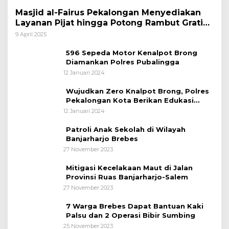
Masjid al-Fairus Pekalongan Menyediakan
Layanan Pijat hingga Potong Rambut Gratis
bagi Pemudik Lebaran 2025
9 April 2025
596 Sepeda Motor Kenalpot Brong
Diamankan Polres Pubalingga
12 Januari 2024
Wujudkan Zero Knalpot Brong, Polres
Pekalongan Kota Berikan Edukasi
Kepada Pelajar
12 Januari 2024
Patroli Anak Sekolah di Wilayah
Banjarharjo Brebes
27 November 2023
Mitigasi Kecelakaan Maut di Jalan
Provinsi Ruas Banjarharjo-Salem
27 November 2023
7 Warga Brebes Dapat Bantuan Kaki
Palsu dan 2 Operasi Bibir Sumbing
25 November 2023