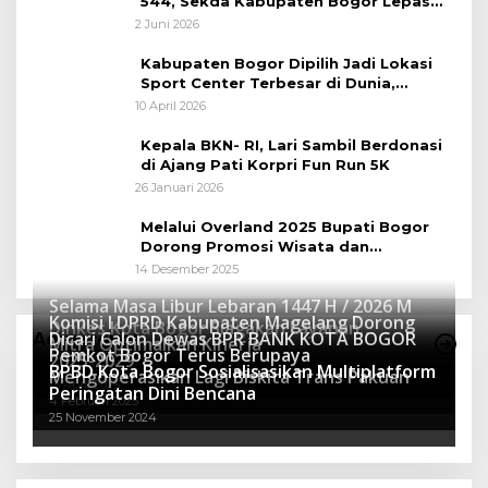
544, Sekda Kabupaten Bogor Lepas
Gowes Napak Tilas Bogor
2 Juni 2026
Kabupaten Bogor Dipilih Jadi Lokasi
Sport Center Terbesar di Dunia,
Peluang Tingkatkan Pertumbuhan
10 April 2026
Ekonomi Baru
Kepala BKN- RI, Lari Sambil Berdonasi
di Ajang Pati Korpri Fun Run 5K
26 Januari 2026
Melalui Overland 2025 Bupati Bogor
Dorong Promosi Wisata dan
Pelestarian Alam
14 Desember 2025
Selama Masa Libur Lebaran 1447 H / 2026 M
Komisi I DPRD Kabupaten Magelang Dorong
Dinkes Kota Bogor Siagakan Layanan
Dicari Calon Dewas BPR BANK KOTA BOGOR
Advertorial
Mitra Optimalkan Kinerja
Kesehatan
Pemkot Bogor Terus Berupaya
16 Maret 2026
2025-2029
BPBD Kota Bogor Sosialisasikan Multiplatform
27 Mei 2025
Mengoperasikan Lagi Biskita Trans Pakuan
15 April 2025
Peringatan Dini Bencana
4 Februari 2025
25 November 2024