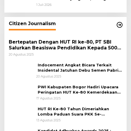
dan Pemkab Bogor Jadi Kunci Menjaga
1 Juli 2026
Keamanan Daerah
Citizen Journalism
Bertepatan Dengan HUT RI ke-80, PT SBI
Salurkan Beasiswa Pendidikan Kepada 500
Pelajar
20 Agustus 2025
Indocement Angkat Bicara Terkait
Insidental Jatuhan Debu Semen Pabrik
Citeureup
20 Agustus 2025
PWI Kabupaten Bogor Hadiri Upacara
Peringatan HUT Ke-80 Kemerdekaan
RI, di Lapangan Tegar Beriman
17 Agustus 2025
HUT RI Ke-80 Tahun Dimeriahkan
Lomba Paduan Suara PKK Se-
Kabupaten Bogor
13 Agustus 2025
Kandidat Adhyaksa Awards 2025 :