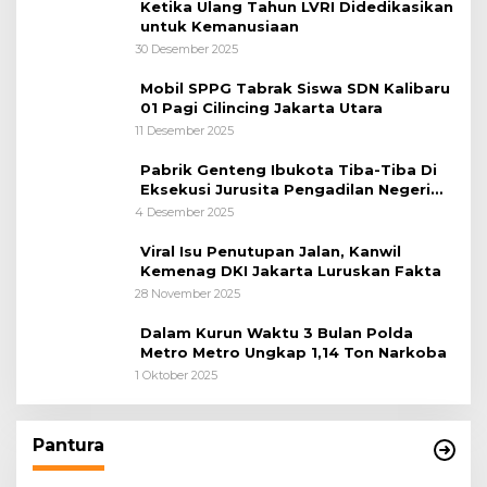
Ketika Ulang Tahun LVRI Didedikasikan
untuk Kemanusiaan
30 Desember 2025
Mobil SPPG Tabrak Siswa SDN Kalibaru
01 Pagi Cilincing Jakarta Utara
11 Desember 2025
Pabrik Genteng Ibukota Tiba-Tiba Di
Eksekusi Jurusita Pengadilan Negeri
Tangerang, Diduga Cacat Hukum Sejak
4 Desember 2025
Awal
Viral Isu Penutupan Jalan, Kanwil
Kemenag DKI Jakarta Luruskan Fakta
28 November 2025
Dalam Kurun Waktu 3 Bulan Polda
Metro Metro Ungkap 1,14 Ton Narkoba
1 Oktober 2025
Pantura