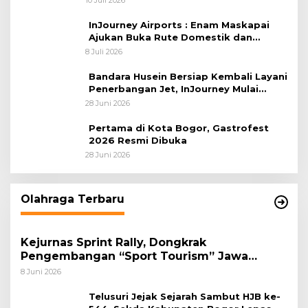
Afrika 2026
InJourney Airports : Enam Maskapai
Ajukan Buka Rute Domestik dan
Internasional dari Bandara Husein
8 Juli 2026
Sastranegara
Bandara Husein Bersiap Kembali Layani
Penerbangan Jet, InJourney Mulai
Tahap Optimalisasi
28 Juni 2026
Pertama di Kota Bogor, Gastrofest
2026 Resmi Dibuka
28 Juni 2026
Olahraga Terbaru
Kejurnas Sprint Rally, Dongkrak
Pengembangan “Sport Tourism” Jawa
Tengah
8 Juni 2026
Telusuri Jejak Sejarah Sambut HJB ke-