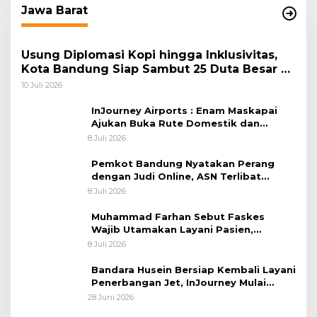
Jawa Barat
Usung Diplomasi Kopi hingga Inklusivitas,
Kota Bandung Siap Sambut 25 Duta Besar di
Festival Asia Afrika 2026
10 Juli 2026
InJourney Airports : Enam Maskapai
Ajukan Buka Rute Domestik dan
Internasional dari Bandara Husein
8 Juli 2026
Sastranegara
Pemkot Bandung Nyatakan Perang
dengan Judi Online, ASN Terlibat
Terancam Dipecat Tidak Hormat
8 Juli 2026
Muhammad Farhan Sebut Faskes
Wajib Utamakan Layani Pasien,
Penolakan akan Berujung Sanksi Tegas
8 Juli 2026
Bandara Husein Bersiap Kembali Layani
Penerbangan Jet, InJourney Mulai
Tahap Optimalisasi
28 Juni 2026