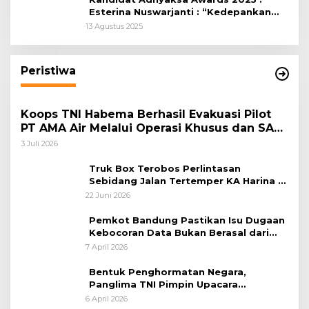
Esterina Nuswarjanti : “Kedepankan
Keadilan Restoratif Wujudkan
13 Agustus 2025
Masyarakat Harmonis”
Peristiwa
Koops TNI Habema Berhasil Evakuasi Pilot
PT AMA Air Melalui Operasi Khusus dan SAR
Taktis
3 Juli 2026
Truk Box Terobos Perlintasan
Sebidang Jalan Tertemper KA Harina di
Jalan Stasiun Poncol-Jrakah Semarang
22 Juni 2026
Pemkot Bandung Pastikan Isu Dugaan
Kebocoran Data Bukan Berasal dari
Server Disdukcapil
7 April 2026
Bentuk Penghormatan Negara,
Panglima TNI Pimpin Upacara
Pemakaman Militer
6 April 2026