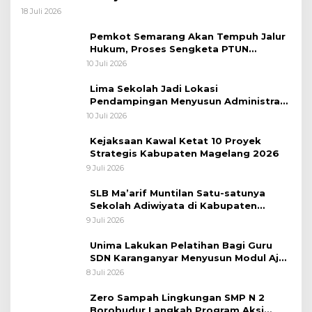
18 Juli 2026
Pemkot Semarang Akan Tempuh Jalur
Hukum, Proses Sengketa PTUN
Pemberhentian Direksi PDAM Tirta
10 Juli 2026
Moedal
Lima Sekolah Jadi Lokasi
Pendampingan Menyusun Administrasi
Pembelajaran Berbasis Lingkungan
10 Juli 2026
Kejaksaan Kawal Ketat 10 Proyek
Strategis Kabupaten Magelang 2026
9 Juli 2026
SLB Ma’arif Muntilan Satu-satunya
Sekolah Adiwiyata di Kabupaten
Magelang
9 Juli 2026
Unima Lakukan Pelatihan Bagi Guru
SDN Karanganyar Menyusun Modul Ajar
Berbasis Adiwiyata
8 Juli 2026
Zero Sampah Lingkungan SMP N 2
Borobudur Langkah Program Aksi