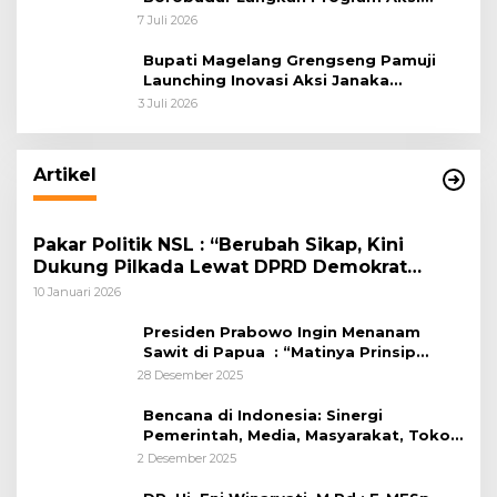
Janaka
7 Juli 2026
Bupati Magelang Grengseng Pamuji
Launching Inovasi Aksi Janaka
Program Sekolah Adiwiyata
3 Juli 2026
Artikel
Pakar Politik NSL : “Berubah Sikap, Kini
Dukung Pilkada Lewat DPRD Demokrat
Memainkan Startegi Bluffing Untuk
10 Januari 2026
Menaikkan Nilai Tawar”
Presiden Prabowo Ingin Menanam
Sawit di Papua : “Matinya Prinsip
“political responsibility” dan Amnesia
28 Desember 2025
Ekologis
Bencana di Indonesia: Sinergi
Pemerintah, Media, Masyarakat, Tokoh
Agama, Tenaga Kesehatan, dan
2 Desember 2025
Netizen