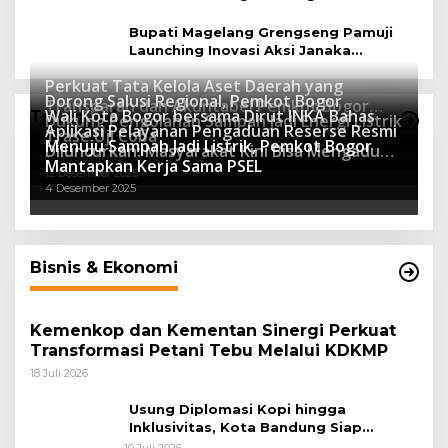
Janaka
Bupati Magelang Grengseng Pamuji
Launching Inovasi Aksi Janaka
Program Sekolah Adiwiyata
Perkuat Tata Kelola Aset Daerah yang
Dorong Salusi Regional, Pemkot Bogor
Transparan dan Akuntabel Pemkot Bogor
Wali Kota Bogor bersama Dirut INKA Bahas
Teknologi
Dukung Pengolahan Sampah Jadi Energi Listrik
Luncurkan SIMASDA
Aplikasi Pelayanan Pengaduan Reserse Resmi
8 Juli 2026
Trase Uji Coba
Menuju Sampah Jadi Listrik, Pemkot Bogor
8 April 2026
Diluncurkan: Masyarakat Kini Bisa Mengadu
7 Januari 2026
Mantapkan Kerja Sama PSEL
Lebih Cepat, Mudah, dan Terintegrasi
12 Desember 2025
4 Desember 2025
Bisnis & Ekonomi
Kemenkop dan Kementan Sinergi Perkuat
Transformasi Petani Tebu Melalui KDKMP
18 Juli 2026
Usung Diplomasi Kopi hingga
Inklusivitas, Kota Bandung Siap
Sambut 25 Duta Besar di Festival Asia
10 Juli 2026