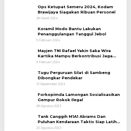
Ops Ketupat Semeru 2024, Kodam
Brawijaya Siagakan Ribuan Personel
28 Maret 2024
Koramil Modo Bantu Lakukan
Penanggulangan Tanggul Jebol
5 Februari 2024
Mayjen TNI Rafael Yakin Saka Wira
Kartika Mampu Berkontribusi Jaga
Kelestarian Alam
5 Februari 2024
Tugu Perguruan Silat di Sambeng
Dibongkar Pendekar
13 September 2023
Forkopimda Lamongan Sosialisasikan
Gempur Rokok Ilegal
28 Agustus 2023
Tank Canggih M1A1 Abrams Dan
Puluhan Kendaraan Taktis Siap Latihan
Super Garuda Shield
25 Agustus 2023