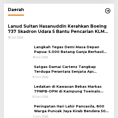
Daerah
Lanud Sultan Hasanuddin Kerahkan Boeing
737 Skadron Udara 5 Bantu Pencarian KLM
Nurul Salsa di Perairan Selayar
18 Juli 2026
Langkah Tegas Demi Masa Depan
Papua: 5.000 Batang Ganja Berhasil
Diungkap Koops TNI Habema
18 Juli 2026
Satgas Damai Cartenz Tangkap
Terduga Perantara Senjata Api
Jaringan KKB di Sarmi
8 Juni 2026
Ledakan di Kawasan Bekas Markas
TPNPB-OPM di Kampung Toemalo
Tewaskan Satu Warga
8 Juni 2026
Peringatan Hari Lahir Pancasila, 800
Warga Puncak Jaya Kirab Bendera 50
Meter
3 Juni 2026