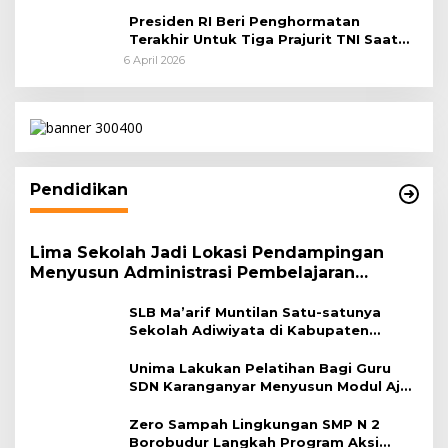
Presiden RI Beri Penghormatan
Terakhir Untuk Tiga Prajurit TNI Saat
Persemayaman di Bandara Soekarno-
6 April 2026
Hatta
Pendidikan
Lima Sekolah Jadi Lokasi Pendampingan
Menyusun Administrasi Pembelajaran
Berbasis Lingkungan
SLB Ma’arif Muntilan Satu-satunya
Sekolah Adiwiyata di Kabupaten
Magelang
Unima Lakukan Pelatihan Bagi Guru
SDN Karanganyar Menyusun Modul Ajar
Berbasis Adiwiyata
Zero Sampah Lingkungan SMP N 2
Borobudur Langkah Program Aksi