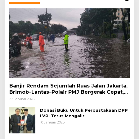
Banjir Rendam Sejumlah Ruas Jalan Jakarta,
Brimob–Lantas–Polair PMJ Bergerak Cepat,
Polri Siagakan 128.247 Personel Secara
23 Januari 2026
Nasional
Donasi Buku Untuk Perpustakaan DPP
LVRI Terus Mengalir
10 Januari 2026