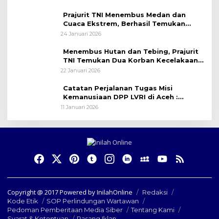
Prajurit TNI Menembus Medan dan
Cuaca Ekstrem, Berhasil Temukan
Seluruh Korban Pesawat ATR 42-500
24 Januari 2026
Menembus Hutan dan Tebing, Prajurit
TNI Temukan Dua Korban Kecelakaan
Pesawat ATR 42-500 di Gunung
22 Januari 2026
Bulusaraung
Catatan Perjalanan Tugas Misi
Kemanusiaan DPP LVRI di Aceh :
ZIARAH DI MAKAM SYUHADA LAPAN
11 Januari 2026
ACEH
Copyright @ 2017 Powered by InilahOnline
Redaksi
Kode Etik
SOP Perlindungan Wartawan
Pedoman Pemberitaan Media Siber
Tentang Kami
Syarat & Ketentuan
Pasang Iklan