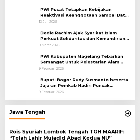
Jaga Desa Dimulai dari Propinsi Bali
PWI Pusat Tetapkan Kebijakan
Reaktivasi Keanggotaan Sampai Batas
31 Desember 2026
10 Juli 2026
Dedie Rachim Ajak Syarikat Islam
Perkuat Solidaritas dan Kemandirian
Ekonomi
9 Maret 2026
PWI Kabupaten Magelang Tebarkan
Semangat Untuk Pelestarian Alam
Melalui Tanam Pohon dan Melepas
9 Februari 2026
Burung
Bupati Bogor Rudy Susmanto beserta
Jajaran Pemkab Hadiri Puncak
Peringatan HPN 2026 di Graha
9 Februari 2026
Wartawan Cibinong
Jawa Tengah
Rois Syuriah Lombok Tengah TGH MAARIF:
“Telah Lahir Mujadid Abad Kedua NU”