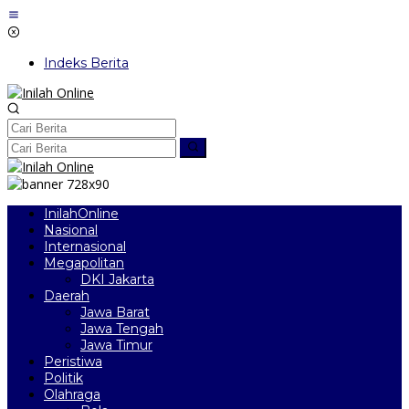
Lewati
ke
konten
Indeks Berita
InilahOnline
Nasional
Internasional
Megapolitan
DKI Jakarta
Daerah
Jawa Barat
Jawa Tengah
Jawa Timur
Peristiwa
Politik
Olahraga