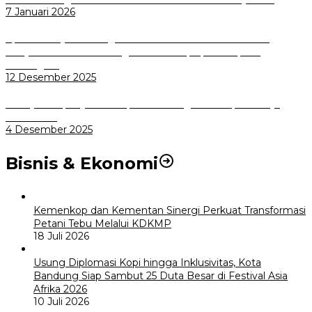
7 Januari 2026
Aplikasi Pelayanan Pengaduan Reserse Resmi Diluncurkan:
Masyarakat Kini Bisa Mengadu Lebih Cepat, Mudah, dan
Terintegrasi
12 Desember 2025
Menuju Sampah Jadi Listrik, Pemkot Bogor Mantapkan Kerja
Sama PSEL
4 Desember 2025
Bisnis & Ekonomi
Kemenkop dan Kementan Sinergi Perkuat Transformasi
Petani Tebu Melalui KDKMP
18 Juli 2026
Usung Diplomasi Kopi hingga Inklusivitas, Kota
Bandung Siap Sambut 25 Duta Besar di Festival Asia
Afrika 2026
10 Juli 2026