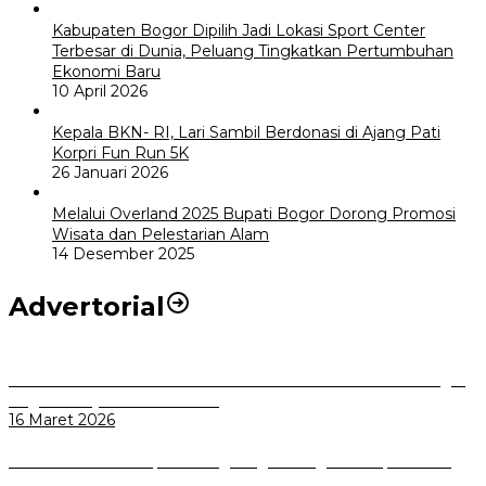
Kabupaten Bogor Dipilih Jadi Lokasi Sport Center
Terbesar di Dunia, Peluang Tingkatkan Pertumbuhan
Ekonomi Baru
10 April 2026
Kepala BKN- RI, Lari Sambil Berdonasi di Ajang Pati
Korpri Fun Run 5K
26 Januari 2026
Melalui Overland 2025 Bupati Bogor Dorong Promosi
Wisata dan Pelestarian Alam
14 Desember 2025
Advertorial
Selama Masa Libur Lebaran 1447 H / 2026 M Dinkes Kota Bogor
Siagakan Layanan Kesehatan
16 Maret 2026
Komisi I DPRD Kabupaten Magelang Dorong Mitra Optimalkan
Kinerja