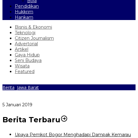
Bola
Pendidikan
Hukkrim
Hankam
Bisnis & Ekonomi
Teknologi
Citizen Journalism
Advertorial
Artikel
Gaya Hidup
Seni Budaya
Wisata
Featured
Berita
,
Jawa Barat
Mesin Birokrasi Harus ‘Ngebret’, Gubernur Jabar Rotasi 24
Pejabat di Lingkungan Pemprov
5 Januari 2019
Berita Terbaru
Upaya Pemkot Bogor Menghadapi Dampak Kemarau