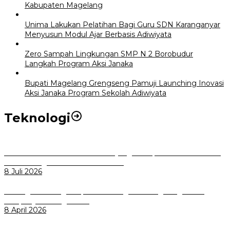
Kabupaten Magelang
Unima Lakukan Pelatihan Bagi Guru SDN Karanganyar
Menyusun Modul Ajar Berbasis Adiwiyata
Zero Sampah Lingkungan SMP N 2 Borobudur
Langkah Program Aksi Janaka
Bupati Magelang Grengseng Pamuji Launching Inovasi
Aksi Janaka Program Sekolah Adiwiyata
Teknologi
Perkuat Tata Kelola Aset Daerah yang Transparan dan Akuntabel
Pemkot Bogor Luncurkan SIMASDA
8 Juli 2026
Dorong Salusi Regional, Pemkot Bogor Dukung Pengolahan
Sampah Jadi Energi Listrik
8 April 2026
Wali Kota Bogor bersama Dirut INKA Bahas Trase Uji Coba