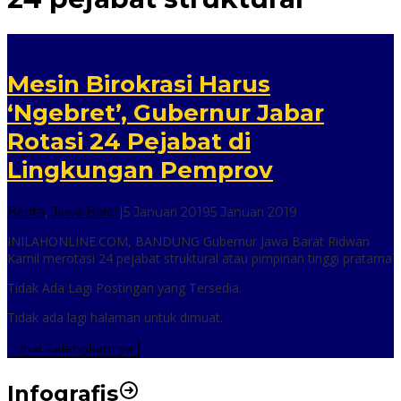
Mesin Birokrasi Harus
‘Ngebret’, Gubernur Jabar
Rotasi 24 Pejabat di
Lingkungan Pemprov
oleh
Berita
,
Jawa Barat
|
5 Januari 2019
5 Januari 2019
inilah
INILAHONLINE.COM, BANDUNG Gubernur Jawa Barat Ridwan
online
Kamil merotasi 24 pejabat struktural atau pimpinan tinggi pratama
Tidak Ada Lagi Postingan yang Tersedia.
Tidak ada lagi halaman untuk dimuat.
Lihat Selengkapnya
Infografis