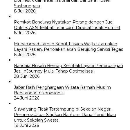
Domestik dan Internasional dari Bandara Husein
Sastranegara
8 Juli 2026
Pemkot Bandung Nyatakan Perang dengan Judi
Online, ASN Terlibat Terancam Dipecat Tidak Hormat
8 Juli 2026
Muhammad Farhan Sebut Faskes Wajib Utamakan
Layani Pasien, Penolakan akan Berujung Sanksi Tegas
8 Juli 2026
Bandara Husein Bersiap Kembali Layani Penerbangan
Jet, InJourney Mulai Tahap Optimalisasi
28 Juni 2026
Jabar Raih Penghargaan Wisata Ramah Muslim
Berstandar Internasional
24 Juni 2026
Siswa yang Tidak Tertampung di Sekolah Negeri,
Pemprov Jabar Siapkan Bantuan Dana Pendidikan
untuk Sekolah Swasta
18 Juni 2026