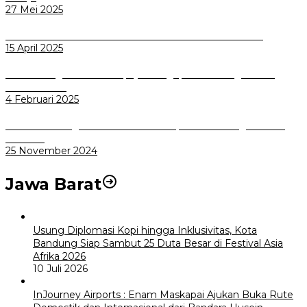
27 Mei 2025
Dicari Calon Dewas BPR BANK KOTA BOGOR 2025-2029
15 April 2025
Pemkot Bogor Terus Berupaya Mengoperasikan Lagi Biskita
Trans Pakuan
4 Februari 2025
BPBD Kota Bogor Sosialisasikan Multiplatform Peringatan Dini
Bencana
25 November 2024
Jawa Barat
Usung Diplomasi Kopi hingga Inklusivitas, Kota
Bandung Siap Sambut 25 Duta Besar di Festival Asia
Afrika 2026
10 Juli 2026
InJourney Airports : Enam Maskapai Ajukan Buka Rute