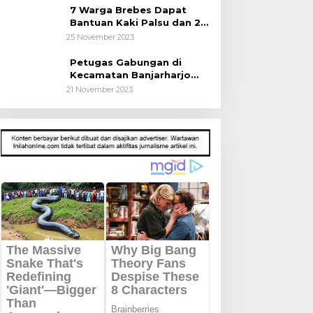
7 Warga Brebes Dapat
Bantuan Kaki Palsu dan 2
Operasi Bibir Sumbing
25 November 2023
Petugas Gabungan di
Kecamatan Banjarharjo
Patroli Anak Sekolah
21 November 2023