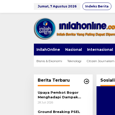
Lewati
ke
Jumat, 7 Agustus 2026
Indeks Berita
konten
InilahOnline
Nasional
Internasional
Bisnis & Ekonomi
Teknologi
Citizen Journalism
Berita Terbaru
Sosiali
Upaya Pemkot Bogor
Menghadapi Dampak
Kemarau Panjang
28 Juli 2026
Ground Breaking PSEL