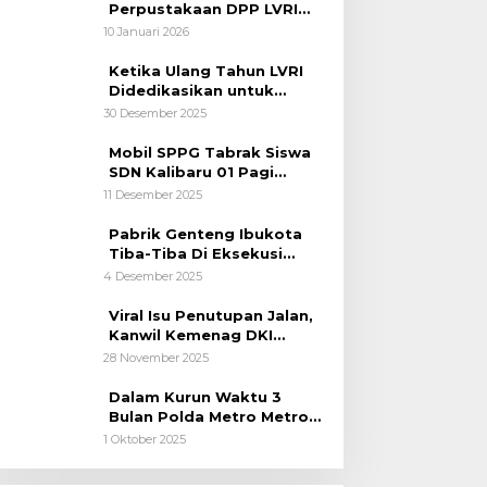
Perpustakaan DPP LVRI
Terus Mengalir
10 Januari 2026
Ketika Ulang Tahun LVRI
Didedikasikan untuk
Kemanusiaan
30 Desember 2025
Mobil SPPG Tabrak Siswa
SDN Kalibaru 01 Pagi
Cilincing Jakarta Utara
11 Desember 2025
Pabrik Genteng Ibukota
Tiba-Tiba Di Eksekusi
Jurusita Pengadilan Negeri
4 Desember 2025
Tangerang, Diduga Cacat
Hukum Sejak Awal
Viral Isu Penutupan Jalan,
Kanwil Kemenag DKI
Jakarta Luruskan Fakta
28 November 2025
Dalam Kurun Waktu 3
Bulan Polda Metro Metro
Ungkap 1,14 Ton Narkoba
1 Oktober 2025