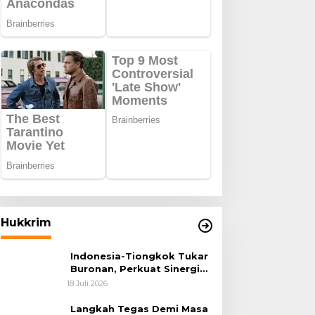
Hukkrim
Indonesia-Tiongkok Tukar
Buronan, Perkuat Sinergi
Penegakan Hukum Lintas
18 Juli 2026
Negara
Langkah Tegas Demi Masa