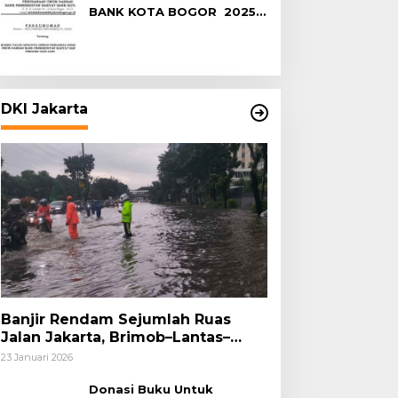
BANK KOTA BOGOR 2025-
2029
DKI Jakarta
Banjir Rendam Sejumlah Ruas
Jalan Jakarta, Brimob–Lantas–
Polair PMJ Bergerak Cepat, Polri
23 Januari 2026
Siagakan 128.247 Personel Secara
Nasional
Donasi Buku Untuk