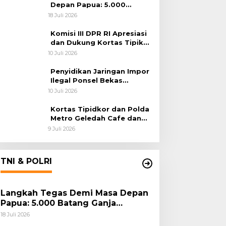
Depan Papua: 5.000
Batang Ganja Berhasil
18 Juli 2026
Diungkap Koops TNI
Habema
Komisi III DPR RI Apresiasi
dan Dukung Kortas Tipikor
Polri Usut Dugaan Korupsi
10 Juli 2026
Batu Bara
Penyidikan Jaringan Impor
Ilegal Ponsel Bekas
Rampung, Tiga Tersangka
10 Juli 2026
Sudah P-21 dan Satu Buron
Kortas Tipidkor dan Polda
Metro Geledah Cafe dan
Money Changer
9 Juli 2026
TNI & POLRI
Langkah Tegas Demi Masa Depan
Papua: 5.000 Batang Ganja
Berhasil Diungkap Koops TNI
18 Juli 2026
Habema