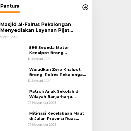
Pantura
Masjid al-Fairus Pekalongan
Menyediakan Layanan Pijat
hingga Potong Rambut Gratis bagi
9 April 2025
Pemudik Lebaran 2025
596 Sepeda Motor
Kenalpot Brong
Diamankan Polres
12 Januari 2024
Pubalingga
Wujudkan Zero Knalpot
Brong, Polres Pekalongan
Kota Berikan Edukasi
12 Januari 2024
Kepada Pelajar
Patroli Anak Sekolah di
Wilayah Banjarharjo
Brebes
27 November 2023
Mitigasi Kecelakaan Maut
di Jalan Provinsi Ruas
Banjarharjo-Salem
27 November 2023