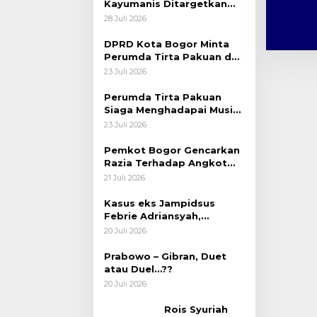
Kayumanis Ditargetkan
November, Pembangunan
28 Juli 2026
Akses Jalan Dikebut
DPRD Kota Bogor Minta
Perumda Tirta Pakuan dan
BPBD Salurkan Bantuan
23 Juli 2026
Air Bersih Kepada Warga
Saat Musim Kemarau
Perumda Tirta Pakuan
Siaga Menghadapai Musim
Kemarau dan Siap Pasok
23 Juli 2026
Air Bersih Ke Masyarakat
Kota Bogor
Pemkot Bogor Gencarkan
Razia Terhadap Angkot
Berusia Tua Diatas 20
21 Juli 2026
Tahun
Kasus eks Jampidsus
Febrie Adriansyah,
“Sumpah Dalam Diam dan
20 Juli 2026
Fenomena Politik
Kekuasaan Yang Bergeser”
Prabowo – Gibran, Duet
atau Duel…??
20 Juli 2026
Rois Syuriah