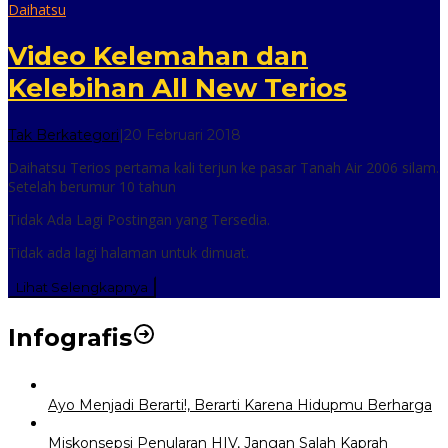
Daihatsu
Video Kelemahan dan
Kelebihan All New Terios
oleh
Tak Berkategori
|
20 Februari 2018
inilah
Daihatsu Terios pertama kali terjun ke pasar Tanah Air 2006 silam.
online
Setelah berumur 10 tahun
Tidak Ada Lagi Postingan yang Tersedia.
Tidak ada lagi halaman untuk dimuat.
Lihat Selengkapnya
Infografis
Ayo Menjadi Berarti!, Berarti Karena Hidupmu Berharga
Miskonsepsi Penularan HIV, Jangan Salah Kaprah