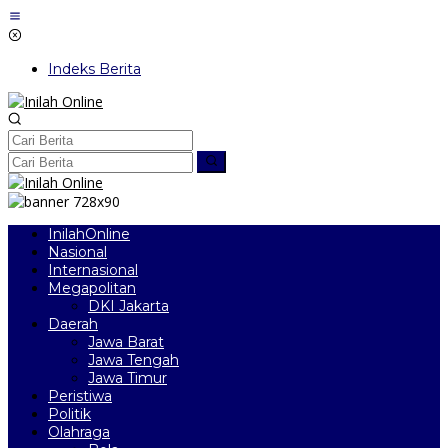
Lewati
ke
konten
Indeks Berita
InilahOnline
Nasional
Internasional
Megapolitan
DKI Jakarta
Daerah
Jawa Barat
Jawa Tengah
Jawa Timur
Peristiwa
Politik
Olahraga