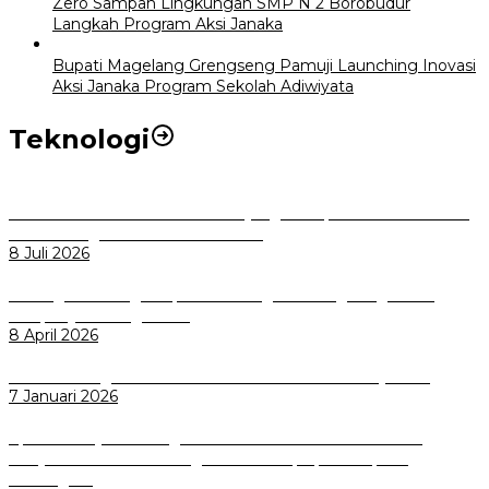
Zero Sampah Lingkungan SMP N 2 Borobudur
Langkah Program Aksi Janaka
Bupati Magelang Grengseng Pamuji Launching Inovasi
Aksi Janaka Program Sekolah Adiwiyata
Teknologi
Perkuat Tata Kelola Aset Daerah yang Transparan dan Akuntabel
Pemkot Bogor Luncurkan SIMASDA
8 Juli 2026
Dorong Salusi Regional, Pemkot Bogor Dukung Pengolahan
Sampah Jadi Energi Listrik
8 April 2026
Wali Kota Bogor bersama Dirut INKA Bahas Trase Uji Coba
7 Januari 2026
Aplikasi Pelayanan Pengaduan Reserse Resmi Diluncurkan:
Masyarakat Kini Bisa Mengadu Lebih Cepat, Mudah, dan
Terintegrasi