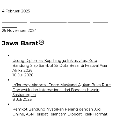
Pemkot Bogor Terus Berupaya Mengoperasikan Lagi Biskita
Trans Pakuan
4 Februari 2025
BPBD Kota Bogor Sosialisasikan Multiplatform Peringatan Dini
Bencana
25 November 2024
Jawa Barat
Usung Diplomasi Kopi hingga Inklusivitas, Kota
Bandung Siap Sambut 25 Duta Besar di Festival Asia
Afrika 2026
10 Juli 2026
InJourney Airports : Enam Maskapai Ajukan Buka Rute
Domestik dan Internasional dari Bandara Husein
Sastranegara
8 Juli 2026
Pemkot Bandung Nyatakan Perang dengan Judi
Online, ASN Terlibat Terancam Dipecat Tidak Hormat