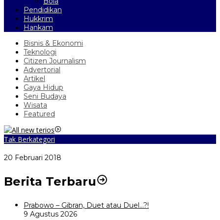
Bola
Pendidikan
Hukkrim
Hankam
Bisnis & Ekonomi
Teknologi
Citizen Journalism
Advertorial
Artikel
Gaya Hidup
Seni Budaya
Wisata
Featured
Tak Berkategori
Video Kelemahan dan Kelebihan All New Terios
20 Februari 2018
Berita Terbaru
Prabowo – Gibran, Duet atau Duel…?!
9 Agustus 2026