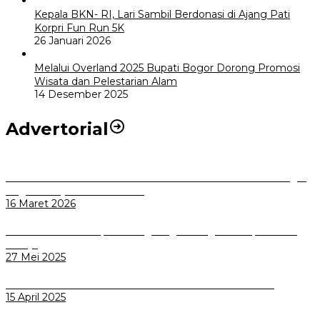
Kepala BKN- RI, Lari Sambil Berdonasi di Ajang Pati
Korpri Fun Run 5K
26 Januari 2026
Melalui Overland 2025 Bupati Bogor Dorong Promosi
Wisata dan Pelestarian Alam
14 Desember 2025
Advertorial
Selama Masa Libur Lebaran 1447 H / 2026 M Dinkes Kota Bogor
Siagakan Layanan Kesehatan
16 Maret 2026
Komisi I DPRD Kabupaten Magelang Dorong Mitra Optimalkan
Kinerja
27 Mei 2025
Dicari Calon Dewas BPR BANK KOTA BOGOR 2025-2029
15 April 2025