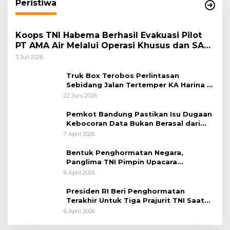
Peristiwa
Koops TNI Habema Berhasil Evakuasi Pilot
PT AMA Air Melalui Operasi Khusus dan SAR
Taktis
3 Juli 2026
Truk Box Terobos Perlintasan
Sebidang Jalan Tertemper KA Harina di
Jalan Stasiun Poncol-Jrakah Semarang
22 Juni 2026
Pemkot Bandung Pastikan Isu Dugaan
Kebocoran Data Bukan Berasal dari
Server Disdukcapil
7 April 2026
Bentuk Penghormatan Negara,
Panglima TNI Pimpin Upacara
Pemakaman Militer
6 April 2026
Presiden RI Beri Penghormatan
Terakhir Untuk Tiga Prajurit TNI Saat
Persemayaman di Bandara Soekarno-
6 April 2026
Hatta