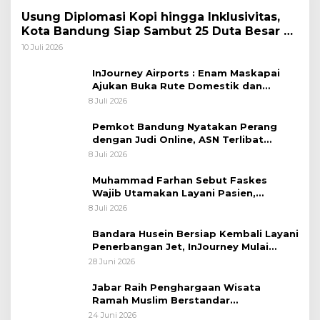
Usung Diplomasi Kopi hingga Inklusivitas,
Kota Bandung Siap Sambut 25 Duta Besar di
Festival Asia Afrika 2026
10 Juli 2026
InJourney Airports : Enam Maskapai
Ajukan Buka Rute Domestik dan
Internasional dari Bandara Husein
8 Juli 2026
Sastranegara
Pemkot Bandung Nyatakan Perang
dengan Judi Online, ASN Terlibat
Terancam Dipecat Tidak Hormat
8 Juli 2026
Muhammad Farhan Sebut Faskes
Wajib Utamakan Layani Pasien,
Penolakan akan Berujung Sanksi Tegas
8 Juli 2026
Bandara Husein Bersiap Kembali Layani
Penerbangan Jet, InJourney Mulai
Tahap Optimalisasi
28 Juni 2026
Jabar Raih Penghargaan Wisata
Ramah Muslim Berstandar
Internasional
24 Juni 2026