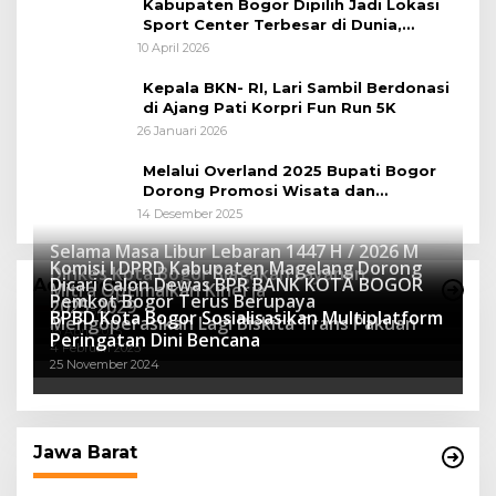
Kabupaten Bogor Dipilih Jadi Lokasi
Sport Center Terbesar di Dunia,
Peluang Tingkatkan Pertumbuhan
10 April 2026
Ekonomi Baru
Kepala BKN- RI, Lari Sambil Berdonasi
di Ajang Pati Korpri Fun Run 5K
26 Januari 2026
Melalui Overland 2025 Bupati Bogor
Dorong Promosi Wisata dan
Pelestarian Alam
14 Desember 2025
Selama Masa Libur Lebaran 1447 H / 2026 M
Komisi I DPRD Kabupaten Magelang Dorong
Dinkes Kota Bogor Siagakan Layanan
Dicari Calon Dewas BPR BANK KOTA BOGOR
Advertorial
Mitra Optimalkan Kinerja
Kesehatan
Pemkot Bogor Terus Berupaya
16 Maret 2026
2025-2029
BPBD Kota Bogor Sosialisasikan Multiplatform
27 Mei 2025
Mengoperasikan Lagi Biskita Trans Pakuan
15 April 2025
Peringatan Dini Bencana
4 Februari 2025
25 November 2024
Jawa Barat