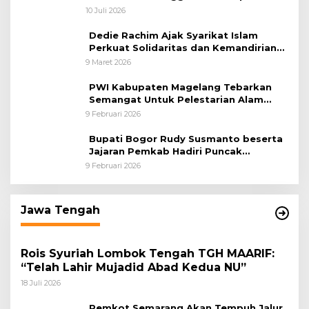
31 Desember 2026
10 Juli 2026
Dedie Rachim Ajak Syarikat Islam
Perkuat Solidaritas dan Kemandirian
Ekonomi
9 Maret 2026
PWI Kabupaten Magelang Tebarkan
Semangat Untuk Pelestarian Alam
Melalui Tanam Pohon dan Melepas
9 Februari 2026
Burung
Bupati Bogor Rudy Susmanto beserta
Jajaran Pemkab Hadiri Puncak
Peringatan HPN 2026 di Graha
9 Februari 2026
Wartawan Cibinong
Jawa Tengah
Rois Syuriah Lombok Tengah TGH MAARIF:
“Telah Lahir Mujadid Abad Kedua NU”
18 Juli 2026
Pemkot Semarang Akan Tempuh Jalur