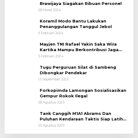
Brawijaya Siagakan Ribuan Personel
28 Maret 2024
Koramil Modo Bantu Lakukan
Penanggulangan Tanggul Jebol
5 Februari 2024
Mayjen TNI Rafael Yakin Saka Wira
Kartika Mampu Berkontribusi Jaga
Kelestarian Alam
5 Februari 2024
Tugu Perguruan Silat di Sambeng
Dibongkar Pendekar
13 September 2023
Forkopimda Lamongan Sosialisasikan
Gempur Rokok Ilegal
28 Agustus 2023
Tank Canggih M1A1 Abrams Dan
Puluhan Kendaraan Taktis Siap Latihan
Super Garuda Shield
25 Agustus 2023