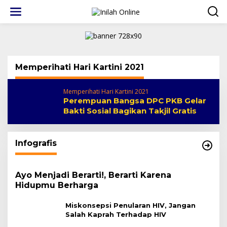
Lewati
ke
konten
Memperihati Hari Kartini 2021
Memperihati Hari Kartini 2021
Perempuan Bangsa DPC PKB Gelar
Bakti Sosial Bagikan Takjil Gratis
Infografis
Ayo Menjadi Berarti!, Berarti Karena
Hidupmu Berharga
Miskonsepsi Penularan HIV, Jangan
Salah Kaprah Terhadap HIV