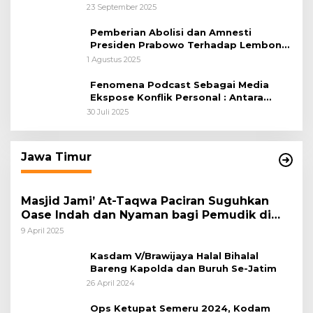
Supervisi Berbasis 4C’s Untuk
23 September 2025
Penguatan Kebijakan
Pemberian Abolisi dan Amnesti
Presiden Prabowo Terhadap Lembong
dan Hasto Adalah Keputusan Bijak,
1 Agustus 2025
Meski Bukan Sesuatu Yang Sempurna
Fenomena Podcast Sebagai Media
Ekspose Konflik Personal : Antara
Kebebasan Berekspresi dan Etika
30 Juli 2025
Komunikasi Publik
Jawa Timur
Masjid Jami’ At-Taqwa Paciran Suguhkan
Oase Indah dan Nyaman bagi Pemudik di
Jalur Pantura
9 April 2025
Kasdam V/Brawijaya Halal Bihalal
Bareng Kapolda dan Buruh Se-Jatim
26 April 2024
Ops Ketupat Semeru 2024, Kodam