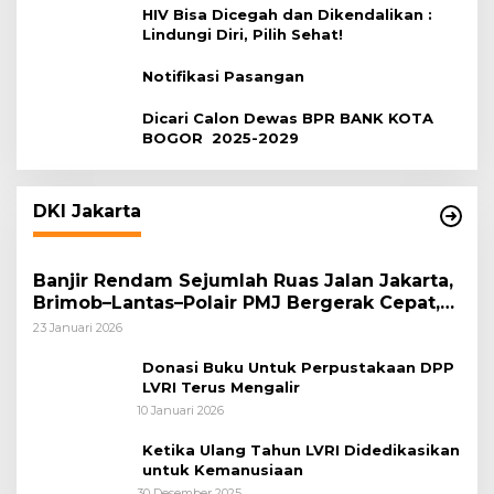
HIV Bisa Dicegah dan Dikendalikan :
Lindungi Diri, Pilih Sehat!
Notifikasi Pasangan
Dicari Calon Dewas BPR BANK KOTA
BOGOR 2025-2029
DKI Jakarta
Banjir Rendam Sejumlah Ruas Jalan Jakarta,
Brimob–Lantas–Polair PMJ Bergerak Cepat,
Polri Siagakan 128.247 Personel Secara
23 Januari 2026
Nasional
Donasi Buku Untuk Perpustakaan DPP
LVRI Terus Mengalir
10 Januari 2026
Ketika Ulang Tahun LVRI Didedikasikan
untuk Kemanusiaan
30 Desember 2025