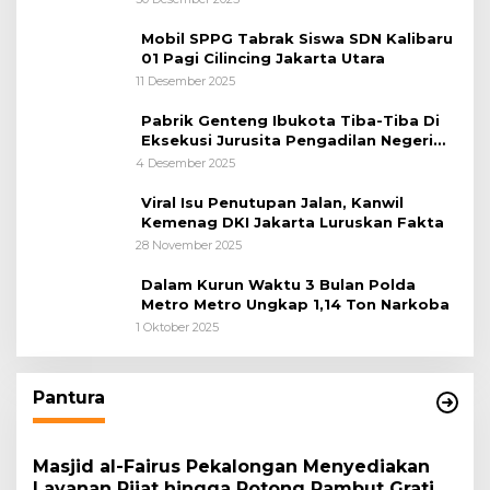
Mobil SPPG Tabrak Siswa SDN Kalibaru
01 Pagi Cilincing Jakarta Utara
11 Desember 2025
Pabrik Genteng Ibukota Tiba-Tiba Di
Eksekusi Jurusita Pengadilan Negeri
Tangerang, Diduga Cacat Hukum Sejak
4 Desember 2025
Awal
Viral Isu Penutupan Jalan, Kanwil
Kemenag DKI Jakarta Luruskan Fakta
28 November 2025
Dalam Kurun Waktu 3 Bulan Polda
Metro Metro Ungkap 1,14 Ton Narkoba
1 Oktober 2025
Pantura
Masjid al-Fairus Pekalongan Menyediakan
Layanan Pijat hingga Potong Rambut Gratis