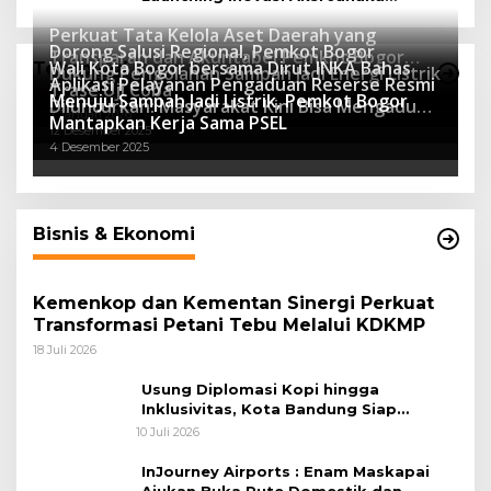
Program Sekolah Adiwiyata
Perkuat Tata Kelola Aset Daerah yang
Dorong Salusi Regional, Pemkot Bogor
Transparan dan Akuntabel Pemkot Bogor
Wali Kota Bogor bersama Dirut INKA Bahas
Teknologi
Dukung Pengolahan Sampah Jadi Energi Listrik
Luncurkan SIMASDA
Aplikasi Pelayanan Pengaduan Reserse Resmi
8 Juli 2026
Trase Uji Coba
Menuju Sampah Jadi Listrik, Pemkot Bogor
8 April 2026
Diluncurkan: Masyarakat Kini Bisa Mengadu
7 Januari 2026
Mantapkan Kerja Sama PSEL
Lebih Cepat, Mudah, dan Terintegrasi
12 Desember 2025
4 Desember 2025
Bisnis & Ekonomi
Kemenkop dan Kementan Sinergi Perkuat
Transformasi Petani Tebu Melalui KDKMP
18 Juli 2026
Usung Diplomasi Kopi hingga
Inklusivitas, Kota Bandung Siap
Sambut 25 Duta Besar di Festival Asia
10 Juli 2026
Afrika 2026
InJourney Airports : Enam Maskapai
Ajukan Buka Rute Domestik dan