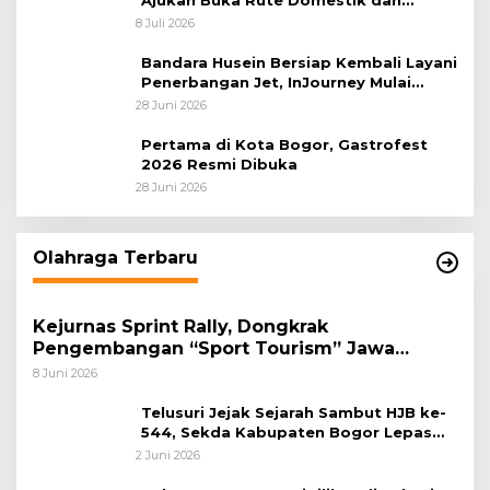
Internasional dari Bandara Husein
8 Juli 2026
Sastranegara
Bandara Husein Bersiap Kembali Layani
Penerbangan Jet, InJourney Mulai
Tahap Optimalisasi
28 Juni 2026
Pertama di Kota Bogor, Gastrofest
2026 Resmi Dibuka
28 Juni 2026
Olahraga Terbaru
Kejurnas Sprint Rally, Dongkrak
Pengembangan “Sport Tourism” Jawa
Tengah
8 Juni 2026
Telusuri Jejak Sejarah Sambut HJB ke-
544, Sekda Kabupaten Bogor Lepas
Gowes Napak Tilas Bogor
2 Juni 2026