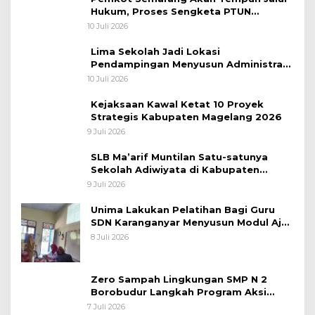
Hukum, Proses Sengketa PTUN
Pemberhentian Direksi PDAM Tirta
10 Juli 2026
Moedal
Lima Sekolah Jadi Lokasi
Pendampingan Menyusun Administrasi
Pembelajaran Berbasis Lingkungan
10 Juli 2026
Kejaksaan Kawal Ketat 10 Proyek
Strategis Kabupaten Magelang 2026
9 Juli 2026
SLB Ma’arif Muntilan Satu-satunya
Sekolah Adiwiyata di Kabupaten
Magelang
9 Juli 2026
Unima Lakukan Pelatihan Bagi Guru
SDN Karanganyar Menyusun Modul Ajar
Berbasis Adiwiyata
8 Juli 2026
Zero Sampah Lingkungan SMP N 2
Borobudur Langkah Program Aksi
Janaka
7 Juli 2026