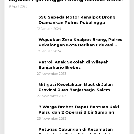
bagi Pemudik Lebaran 2025
9 April 2025
596 Sepeda Motor Kenalpot Brong
Diamankan Polres Pubalingga
12 Januari 2024
Wujudkan Zero Knalpot Brong, Polres
Pekalongan Kota Berikan Edukasi
Kepada Pelajar
12 Januari 2024
Patroli Anak Sekolah di Wilayah
Banjarharjo Brebes
27 November 2023
Mitigasi Kecelakaan Maut di Jalan
Provinsi Ruas Banjarharjo-Salem
27 November 2023
7 Warga Brebes Dapat Bantuan Kaki
Palsu dan 2 Operasi Bibir Sumbing
25 November 2023
Petugas Gabungan di Kecamatan