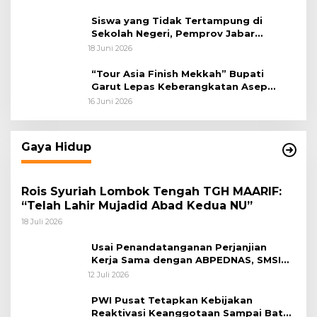
Siswa yang Tidak Tertampung di
Sekolah Negeri, Pemprov Jabar
Siapkan Bantuan Dana Pendidikan
18 Juni 2026
untuk Sekolah Swasta
“Tour Asia Finish Mekkah” Bupati
Garut Lepas Keberangkatan Asep
Akung
16 Juni 2026
Gaya Hidup
Rois Syuriah Lombok Tengah TGH MAARIF:
“Telah Lahir Mujadid Abad Kedua NU”
18 Juli 2026
Usai Penandatanganan Perjanjian
Kerja Sama dengan ABPEDNAS, SMSI
Bergerak Bentuk Pokja News Room
12 Juli 2026
Jaga Desa Dimulai dari Propinsi Bali
PWI Pusat Tetapkan Kebijakan
Reaktivasi Keanggotaan Sampai Batas