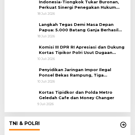
Indonesia-Tiongkok Tukar Buronan,
Perkuat Sinergi Penegakan Hukum
Lintas Negara
18 Juli 2026
Langkah Tegas Demi Masa Depan
Papua: 5.000 Batang Ganja Berhasil
Diungkap Koops TNI Habema
18 Juli 2026
Komisi III DPR RI Apresiasi dan Dukung
Kortas Tipikor Polri Usut Dugaan
Korupsi Batu Bara
10 Juli 2026
Penyidikan Jaringan Impor Ilegal
Ponsel Bekas Rampung, Tiga
Tersangka Sudah P-21 dan Satu Buron
10 Juli 2026
Kortas Tipidkor dan Polda Metro
Geledah Cafe dan Money Changer
9 Juli 2026
TNI & POLRI