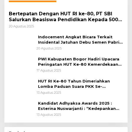
Bertepatan Dengan HUT RI ke-80, PT SBI
Salurkan Beasiswa Pendidikan Kepada 500
Pelajar
20 Agustus 2025
Indocement Angkat Bicara Terkait
Insidental Jatuhan Debu Semen Pabrik
Citeureup
20 Agustus 2025
PWI Kabupaten Bogor Hadiri Upacara
Peringatan HUT Ke-80 Kemerdekaan
RI, di Lapangan Tegar Beriman
17 Agustus 2025
HUT RI Ke-80 Tahun Dimeriahkan
Lomba Paduan Suara PKK Se-
Kabupaten Bogor
13 Agustus 2025
Kandidat Adhyaksa Awards 2025 :
Esterina Nuswarjanti : “Kedepankan
Keadilan Restoratif Wujudkan
13 Agustus 2025
Masyarakat Harmonis”