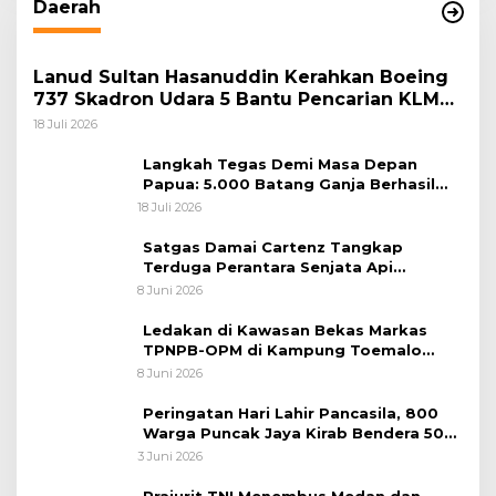
Daerah
Lanud Sultan Hasanuddin Kerahkan Boeing
737 Skadron Udara 5 Bantu Pencarian KLM
Nurul Salsa di Perairan Selayar
18 Juli 2026
Langkah Tegas Demi Masa Depan
Papua: 5.000 Batang Ganja Berhasil
Diungkap Koops TNI Habema
18 Juli 2026
Satgas Damai Cartenz Tangkap
Terduga Perantara Senjata Api
Jaringan KKB di Sarmi
8 Juni 2026
Ledakan di Kawasan Bekas Markas
TPNPB-OPM di Kampung Toemalo
Tewaskan Satu Warga
8 Juni 2026
Peringatan Hari Lahir Pancasila, 800
Warga Puncak Jaya Kirab Bendera 50
Meter
3 Juni 2026
Prajurit TNI Menembus Medan dan