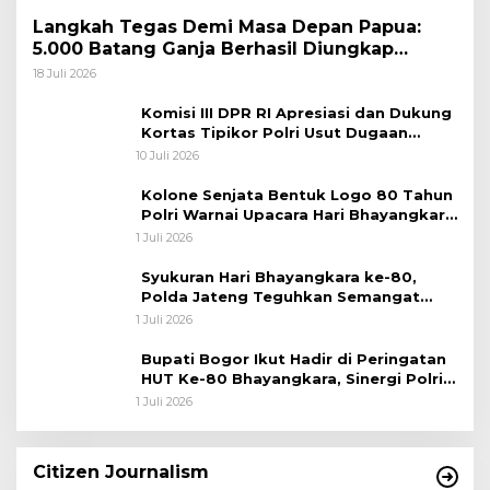
Langkah Tegas Demi Masa Depan Papua:
5.000 Batang Ganja Berhasil Diungkap
Koops TNI Habema
18 Juli 2026
Komisi III DPR RI Apresiasi dan Dukung
Kortas Tipikor Polri Usut Dugaan
Korupsi Batu Bara
10 Juli 2026
Kolone Senjata Bentuk Logo 80 Tahun
Polri Warnai Upacara Hari Bhayangkara
ke-80
1 Juli 2026
Syukuran Hari Bhayangkara ke-80,
Polda Jateng Teguhkan Semangat
Pengabdian dan Pererat Kebersamaan
1 Juli 2026
Bupati Bogor Ikut Hadir di Peringatan
HUT Ke-80 Bhayangkara, Sinergi Polri
dan Pemkab Bogor Jadi Kunci Menjaga
1 Juli 2026
Keamanan Daerah
Citizen Journalism