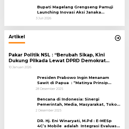
Bupati Magelang Grengseng Pamuji
Launching Inovasi Aksi Janaka
Program Sekolah Adiwiyata
3 Juli 2026
Artikel
Pakar Politik NSL : “Berubah Sikap, Kini
Dukung Pilkada Lewat DPRD Demokrat
Memainkan Startegi Bluffing Untuk
10 Januari 2026
Menaikkan Nilai Tawar”
Presiden Prabowo Ingin Menanam
Sawit di Papua : “Matinya Prinsip
“political responsibility” dan Amnesia
28 Desember 2025
Ekologis
Bencana di Indonesia: Sinergi
Pemerintah, Media, Masyarakat, Tokoh
Agama, Tenaga Kesehatan, dan
2 Desember 2025
Netizen
DR. Hj. Eni Winaryati, M.Pd : E-MESp
4C’s Mobile adalah Integrasi Evaluasi-