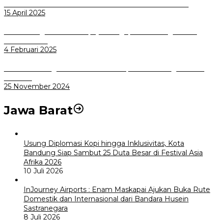
Dicari Calon Dewas BPR BANK KOTA BOGOR 2025-2029
15 April 2025
Pemkot Bogor Terus Berupaya Mengoperasikan Lagi Biskita
Trans Pakuan
4 Februari 2025
BPBD Kota Bogor Sosialisasikan Multiplatform Peringatan Dini
Bencana
25 November 2024
Jawa Barat
Usung Diplomasi Kopi hingga Inklusivitas, Kota
Bandung Siap Sambut 25 Duta Besar di Festival Asia
Afrika 2026
10 Juli 2026
InJourney Airports : Enam Maskapai Ajukan Buka Rute
Domestik dan Internasional dari Bandara Husein
Sastranegara
8 Juli 2026