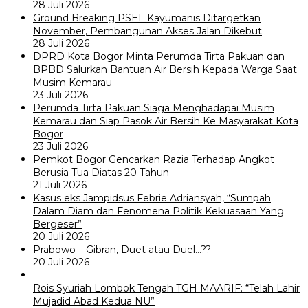
28 Juli 2026
Ground Breaking PSEL Kayumanis Ditargetkan
November, Pembangunan Akses Jalan Dikebut
28 Juli 2026
DPRD Kota Bogor Minta Perumda Tirta Pakuan dan
BPBD Salurkan Bantuan Air Bersih Kepada Warga Saat
Musim Kemarau
23 Juli 2026
Perumda Tirta Pakuan Siaga Menghadapai Musim
Kemarau dan Siap Pasok Air Bersih Ke Masyarakat Kota
Bogor
23 Juli 2026
Pemkot Bogor Gencarkan Razia Terhadap Angkot
Berusia Tua Diatas 20 Tahun
21 Juli 2026
Kasus eks Jampidsus Febrie Adriansyah, “Sumpah
Dalam Diam dan Fenomena Politik Kekuasaan Yang
Bergeser”
20 Juli 2026
Prabowo – Gibran, Duet atau Duel…??
20 Juli 2026
Rois Syuriah Lombok Tengah TGH MAARIF: “Telah Lahir
Mujadid Abad Kedua NU”