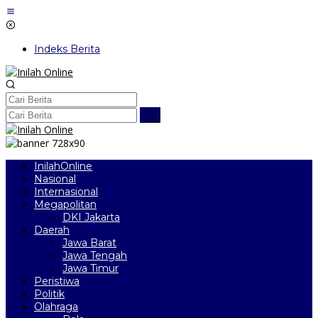
Lewati
ke
konten
Indeks Berita
InilahOnline
Nasional
Internasional
Megapolitan
DKI Jakarta
Daerah
Jawa Barat
Jawa Tengah
Jawa Timur
Peristiwa
Politik
Olahraga