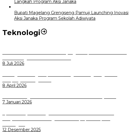
Langkah Program Aksi Janaka
Bupati Magelang Grengseng Pamuji Launching Inovasi
Aksi Janaka Program Sekolah Adiwiyata
Teknologi
Perkuat Tata Kelola Aset Daerah yang Transparan dan Akuntabel
Pemkot Bogor Luncurkan SIMASDA
8 Juli 2026
Dorong Salusi Regional, Pemkot Bogor Dukung Pengolahan
Sampah Jadi Energi Listrik
8 April 2026
Wali Kota Bogor bersama Dirut INKA Bahas Trase Uji Coba
7 Januari 2026
Aplikasi Pelayanan Pengaduan Reserse Resmi Diluncurkan:
Masyarakat Kini Bisa Mengadu Lebih Cepat, Mudah, dan
Terintegrasi
12 Desember 2025