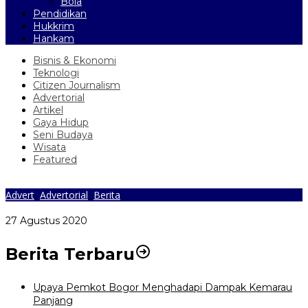
Bola
Pendidikan
Hukkrim
Hankam
Bisnis & Ekonomi
Teknologi
Citizen Journalism
Advertorial
Artikel
Gaya Hidup
Seni Budaya
Wisata
Featured
Advert
,
Advertorial
,
Berita
Tetap Lengkap Dan Khidmat Di Masa Pandemi
27 Agustus 2020
Berita Terbaru
Upaya Pemkot Bogor Menghadapi Dampak Kemarau
Panjang