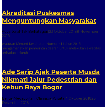
Akreditasi Puskesmas
Menguntungkan Masyarakat
Advertorial
,
Tak Berkategori
|
23 Oktober 2018
8 November
oleh
2018
inilah
eraturan Menteri Kesehatan Nomor 41 tahun 2015
online
mengamanatkan pemerintah daerah untuk melakukan akreditasi
terhadap seluruh
Ade Sarip Ajak Peserta Musda
Nikmati Jalur Pedestrian dan
Kebun Raya Bogor
Berita
,
Megapolitan
,
Olahraga
,
Wisata
|
4 Oktober 2018
28
oleh
Desember 2018
inilah