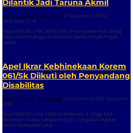
Dilantik Jadi Taruna Akmil
Berita
,
Hankam
,
Jawa Tengah
|
1 November 2018
30
oleh
Desember 2018
inilah
INILAHONLINE.COM, MAGELANG Imron Ichwani anak tukang
online
bubur asal Purbalingga secara resmi dilantik menjadi Prajurit
Taruna
Apel Ikrar Kebhinekaan Korem
061/Sk Diikuti oleh Penyandang
Disabilitas
Berita
,
Hankam
,
Megapolitan
|
29 Oktober 2018
28 Desember
oleh
2018
inilah
INILAHONLINE.COM, CISARUA Bertempat di Telaga Saat,
online
Kecamatan Cisarua Kabupaten Bogor, mengakhiri kegiatan
Kemah Kebhinekaan yang