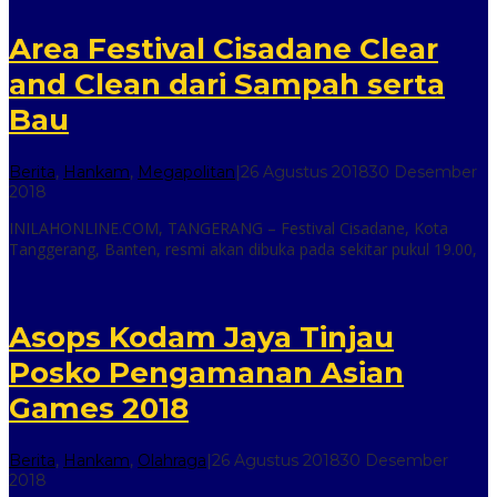
Area Festival Cisadane Clear
and Clean dari Sampah serta
Bau
Berita
,
Hankam
,
Megapolitan
|
26 Agustus 2018
30 Desember
oleh
2018
inilah
INILAHONLINE.COM, TANGERANG – Festival Cisadane, Kota
online
Tanggerang, Banten, resmi akan dibuka pada sekitar pukul 19.00,
Asops Kodam Jaya Tinjau
Posko Pengamanan Asian
Games 2018
Berita
,
Hankam
,
Olahraga
|
26 Agustus 2018
30 Desember
oleh
2018