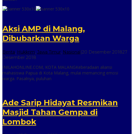
Aksi AMP di Malang,
Dibubarkan Warga
Berita
,
Hukkrim
,
Jawa Timur
,
Nasional
|
20 Desember 2018
27
oleh
Desember 2018
inilah
INILAHONLINE.COM, KOTA MALANGKeberadaan aliansi
online
mahasiswa Papua di Kota Malang, mulai memancing emosi
warga. Pasalnya, puluhan
Ade Sarip Hidayat Resmikan
Masjid Tahan Gempa di
Lombok