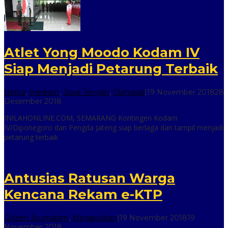
Atlet Yong Moodo Kodam IV
Siap Menjadi Petarung Terbaik
Berita
,
Hankam
,
Jawa Tengah
,
Olahraga
|
19 November 2018
28
oleh
Desember 2018
inilah
INILAHONLINE.COM, SEMARANG Kontingen Kodam
online
IV/Diponegoro dan Pengda Jateng siap berlaga dan tampil menjadi
petarung terbaik
Antusias Ratusan Warga
Kencana Rekam e-KTP
Citizen Journalism
,
Megapolitan
|
19 November 2018
19
oleh
November 2018