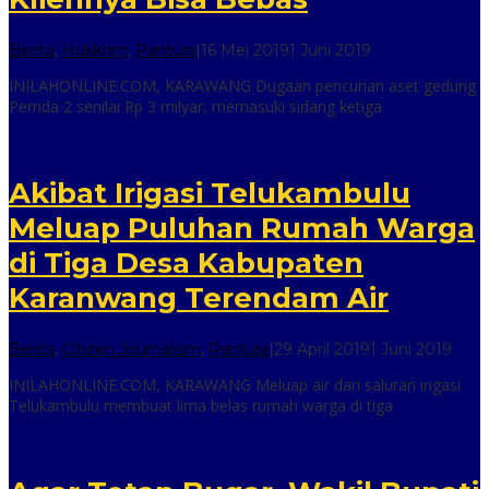
oleh
Berita
,
Hukkrim
,
Pantura
|
16 Mei 2019
1 Juni 2019
inilah
INILAHONLINE.COM, KARAWANG Dugaan pencurian aset gedung
online
Pemda 2 senilai Rp 3 milyar, memasuki sidang ketiga
Akibat Irigasi Telukambulu
Meluap Puluhan Rumah Warga
di Tiga Desa Kabupaten
Karanwang Terendam Air
oleh
Berita
,
Citizen Journalism
,
Pantura
|
29 April 2019
1 Juni 2019
inilah
INILAHONLINE.COM, KARAWANG Meluap air dari saluran irigasi
onlin
Telukambulu membuat lima belas rumah warga di tiga