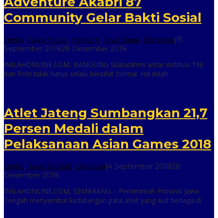
Adventure Akabri 87
Community Gelar Bakti Sosial
Berita
,
Gaya Hidup
,
Hankam
,
Jawa Barat
,
Olahraga
|
15
oleh
September 2018
28 Desember 2018
inilah
INILAHONLINE.COM, BANDUNG Silaturahmi antar institusi TNI
online
dan Polri tidak harus selalu bersifat formal. Hal inilah
Atlet Jateng Sumbangkan 21,7
Persen Medali dalam
Pelaksanaan Asian Games 2018
Berita
,
Jawa Tengah
,
Olahraga
|
4 September 2018
28
oleh
Desember 2018
inilah
INILAHONLINE.COM, SEMARANG – Pemerintah Provinsi Jawa
online
Tengah menyambut kedatangan para atlet yang ikut berlaga di