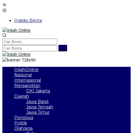
Lewati
ke
konten
Indeks Berita
InilahOnline
Nasional
Internasional
Megapolitan
DKI Jakarta
Daerah
Jawa Barat
Jawa Tengah
Jawa Timur
Peristiwa
Politik
Olahraga