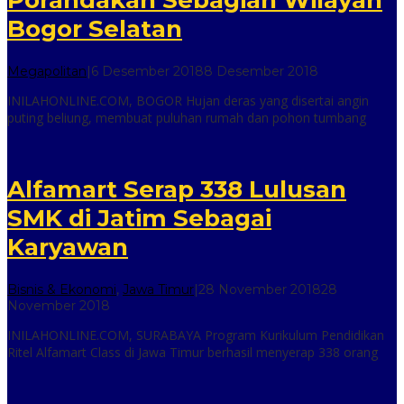
Porandakan Sebagian Wilayah
Bogor Selatan
oleh
Megapolitan
|
6 Desember 2018
8 Desember 2018
inilah
INILAHONLINE.COM, BOGOR Hujan deras yang disertai angin
online
puting beliung, membuat puluhan rumah dan pohon tumbang
Alfamart Serap 338 Lulusan
SMK di Jatim Sebagai
Karyawan
Bisnis & Ekonomi
,
Jawa Timur
|
28 November 2018
28
oleh
November 2018
inilah
INILAHONLINE.COM, SURABAYA Program Kurikulum Pendidikan
online
Ritel Alfamart Class di Jawa Timur berhasil menyerap 338 orang