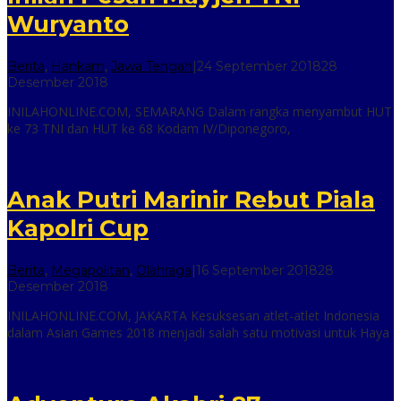
Wuryanto
Berita
,
Hankam
,
Jawa Tengah
|
24 September 2018
28
oleh
Desember 2018
inilah
INILAHONLINE.COM, SEMARANG Dalam rangka menyambut HUT
online
ke 73 TNI dan HUT ke 68 Kodam IV/Diponegoro,
Anak Putri Marinir Rebut Piala
Kapolri Cup
Berita
,
Megapolitan
,
Olahraga
|
16 September 2018
28
oleh
Desember 2018
inilah
INILAHONLINE.COM, JAKARTA Kesuksesan atlet-atlet Indonesia
online
dalam Asian Games 2018 menjadi salah satu motivasi untuk Haya