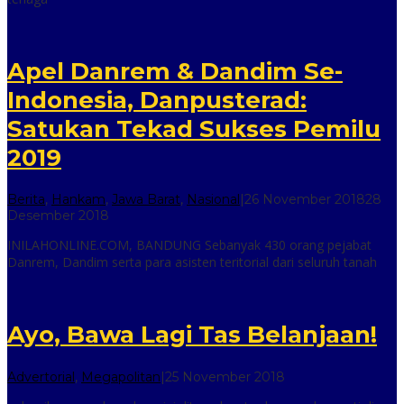
Apel Danrem & Dandim Se-
Indonesia, Danpusterad:
Satukan Tekad Sukses Pemilu
2019
Berita
,
Hankam
,
Jawa Barat
,
Nasional
|
26 November 2018
28
oleh
Desember 2018
inilah
INILAHONLINE.COM, BANDUNG Sebanyak 430 orang pejabat
online
Danrem, Dandim serta para asisten teritorial dari seluruh tanah
Ayo, Bawa Lagi Tas Belanjaan!
oleh
Advertorial
,
Megapolitan
|
25 November 2018
inilah