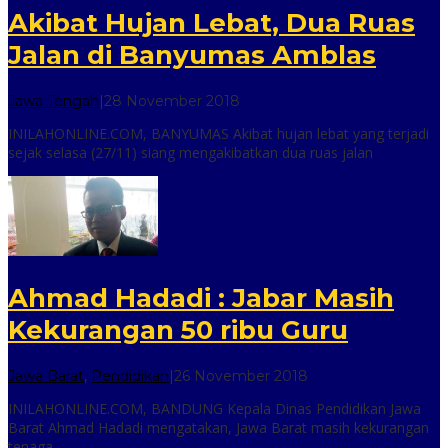
Akibat Hujan Lebat, Dua Ruas
Jalan di Banyumas Amblas
oleh
Jawa Tengah
|
28 November 2018
inilah
INILAHONLINE.COM, BANYUMAS Akibat hujan lebat yang terjadi
online
sejak selasa (27/11) siang mengakibatkan dua ruas jalan
Ahmad Hadadi : Jabar Masih
Kekurangan 50 ribu Guru
oleh
Jawa Barat
,
Pendidikan
|
26 November 2018
inilah
INILAHONLINE.COM, BANDUNG Kepala Dinas Pendidikan Jawa
online
Barat Ahmad Hadadi mengatakan, Jawa Barat masih kekurangan
tenaga