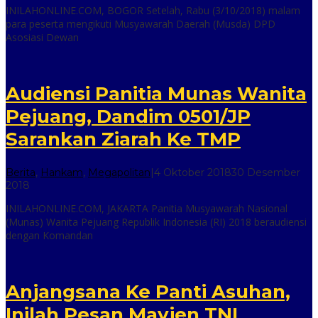
INILAHONLINE.COM, BOGOR Setelah, Rabu (3/10/2018) malam
online
para peserta mengikuti Musyawarah Daerah (Musda) DPD
Asosiasi Dewan
Audiensi Panitia Munas Wanita
Pejuang, Dandim 0501/JP
Sarankan Ziarah Ke TMP
Berita
,
Hankam
,
Megapolitan
|
4 Oktober 2018
30 Desember
oleh
2018
inilah
INILAHONLINE.COM, JAKARTA Panitia Musyawarah Nasional
online
(Munas) Wanita Pejuang Republik Indonesia (RI) 2018 beraudiensi
dengan Komandan
Anjangsana Ke Panti Asuhan,
Inilah Pesan Mayjen TNI