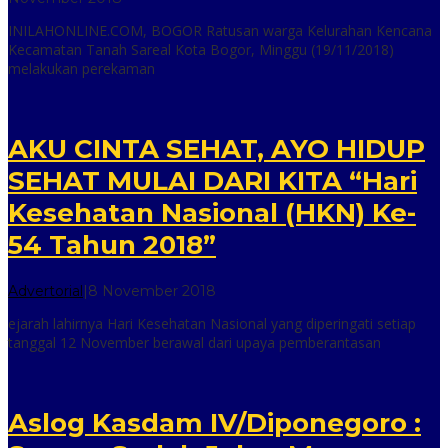
inilah
INILAHONLINE.COM, BOGOR Ratusan warga Kelurahan Kencana
online
Kecamatan Tanah Sareal Kota Bogor, Minggu (19/11/2018)
melakukan perekaman
AKU CINTA SEHAT, AYO HIDUP
SEHAT MULAI DARI KITA “Hari
Kesehatan Nasional (HKN) Ke-
54 Tahun 2018”
oleh
Advertorial
|
8 November 2018
inilah
ejarah lahirnya Hari Kesehatan Nasional yang diperingati setiap
online
tanggal 12 November berawal dari upaya pemberantasan
Aslog Kasdam IV/Diponegoro :