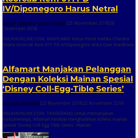
IV/Diponegoro Harus Netral
Berita
,
Hankam
,
Jawa Tengah
|
23 November 2018
28
oleh
Desember 2018
inilah
INILAHONLINE.COM, BANYUMAS Ketua Persit Kartika Chandra
online
Kirana Koorcab Rem 071 PD IV/Diponegoro Anita Dani Wardhana
Alfamart Manjakan Pelanggan
Dengan Koleksi Mainan Spesial
‘Disney Coll-Egg-Tible Series’
oleh
Bisnis & Ekonomi
|
22 November 2018
22 November 2018
Badar
INILAHONLINE.COM, TANGERANG Untuk memanjakan
Subur
konsumennya, Alfamart kembali menghadirkan koleksi mainan
spesial ‘Disney Coll-Egg-Tible Series’. Mainan