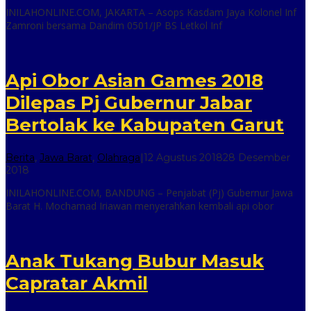
inilah
INILAHONLINE.COM, JAKARTA – Asops Kasdam Jaya Kolonel Inf
online
Zamroni bersama Dandim 0501/JP BS Letkol Inf
Api Obor Asian Games 2018
Dilepas Pj Gubernur Jabar
Bertolak ke Kabupaten Garut
Berita
,
Jawa Barat
,
Olahraga
|
12 Agustus 2018
28 Desember
oleh
2018
inilah
INILAHONLINE.COM, BANDUNG – Penjabat (Pj) Gubernur Jawa
online
Barat H. Mochamad Iriawan menyerahkan kembali api obor
Anak Tukang Bubur Masuk
Capratar Akmil