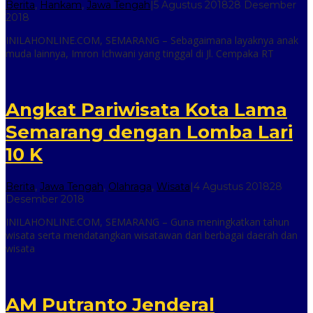
Berita
,
Hankam
,
Jawa Tengah
|
5 Agustus 2018
28 Desember
oleh
2018
inilah
INILAHONLINE.COM, SEMARANG – Sebagaimana layaknya anak
online
muda lainnya, Imron Ichwani yang tinggal di Jl. Cempaka RT
Angkat Pariwisata Kota Lama
Semarang dengan Lomba Lari
10 K
Berita
,
Jawa Tengah
,
Olahraga
,
Wisata
|
4 Agustus 2018
28
oleh
Desember 2018
inilah
INILAHONLINE.COM, SEMARANG – Guna meningkatkan tahun
online
wisata serta mendatangkan wisatawan dari berbagai daerah dan
wisata
AM Putranto Jenderal