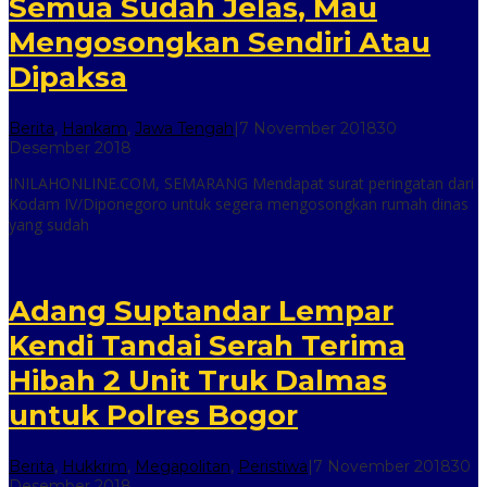
Semua Sudah Jelas, Mau
Mengosongkan Sendiri Atau
Dipaksa
Berita
,
Hankam
,
Jawa Tengah
|
7 November 2018
30
oleh
Desember 2018
inilah
INILAHONLINE.COM, SEMARANG Mendapat surat peringatan dari
online
Kodam IV/Diponegoro untuk segera mengosongkan rumah dinas
yang sudah
Adang Suptandar Lempar
Kendi Tandai Serah Terima
Hibah 2 Unit Truk Dalmas
untuk Polres Bogor
Berita
,
Hukkrim
,
Megapolitan
,
Peristiwa
|
7 November 2018
30
oleh
Desember 2018