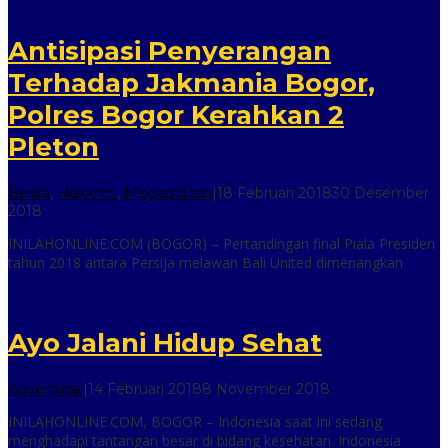
Antisipasi Penyerangan
Terhadap Jakmania Bogor,
Polres Bogor Kerahkan 2
Pleton
Berita
,
Hukkrim
,
Megapolitan
|
18 Februari 2018
30 Desember
oleh
2018
inilah
INILAHONLINE.COM (BOGOR) – Pertandingan final Piala Presiden
online
tahun 2018 antara Persija melawan Bali United dimenangkan
Ayo Jalani Hidup Sehat
oleh
Advertorial
|
14 Februari 2018
8 November 2018
inilah
INILAHONLINE.COM, BOGOR – Indonesia saat ini sedang
online
menghadapi tantangan besar di bidang kesehatan. Indonesia