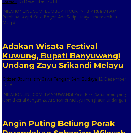
oleh
Daerah
|
15 Desember 2018
inilah
INILAHONLINE.COM, LOMBOK TIMUR -NTB Ketua Dewan
online
Pembina Korpri Kota Bogor, Ade Sarip Hidayat meresmikan
Masjid
Adakan Wisata Festival
Kuwung, Bupati Banyuwangi
Undang Zayu Srikandi Melayu
Citizen Journalism
,
Jawa Tengah
,
Seni Budaya
|
12 Desember
oleh
2018
inilah
INILAHONLINE.COM, BANYUWANGI Zayu Rizki Safitri atau yang
online
lebih dikenal dengan Zayu Srikandi Melayu menghadiri undangan
Angin Puting Beliung Porak