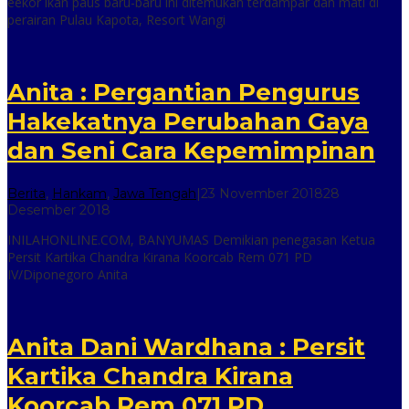
eekor ikan paus baru-baru ini ditemukan terdampar dan mati di
online
perairan Pulau Kapota, Resort Wangi
Anita : Pergantian Pengurus
Hakekatnya Perubahan Gaya
dan Seni Cara Kepemimpinan
Berita
,
Hankam
,
Jawa Tengah
|
23 November 2018
28
oleh
Desember 2018
inilah
INILAHONLINE.COM, BANYUMAS Demikian penegasan Ketua
online
Persit Kartika Chandra Kirana Koorcab Rem 071 PD
IV/Diponegoro Anita
Anita Dani Wardhana : Persit
Kartika Chandra Kirana
Koorcab Rem 071 PD