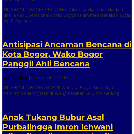
inilah
INILAHONLINE.COM, CIBINONG Dalam rangka meningkatkan
online
Kinerja dan Operasional Polres Bogor dalam melaksanakan Tugas
dan Pelayanan
Antisipasi Ancaman Bencana di
Kota Bogor, Wako Bogor
Panggil Ahli Bencana
oleh
Megapolitan
|
7 November 2018
inilah
INILAHONLINE.COM, BOGOR Walikota Bogor Bima Arya
online
memimpin briefing staff di Ruang Paseban Sri Bima, Gedung
Anak Tukang Bubur Asal
Purbalingga Imron Ichwani